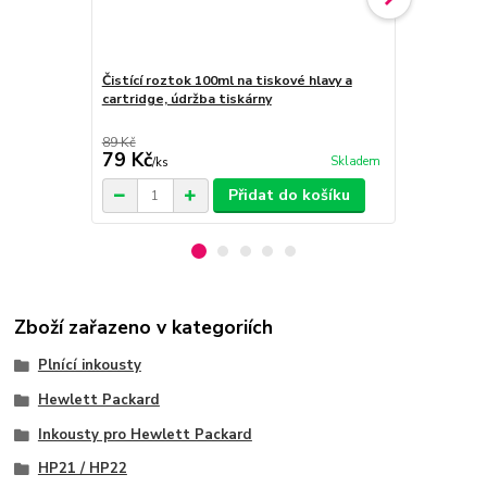
Čistící roztok 100ml na tiskové hlavy a
Fotopapír A4,
cartridge, údržba tiskárny
jednostranný
89 Kč
569 Kč
79 Kč
389 Kč
Skladem
/
ks
/
ks
Přidat do košíku
Zboží zařazeno v kategoriích
Plnící inkousty
Hewlett Packard
Inkousty pro Hewlett Packard
HP21 / HP22