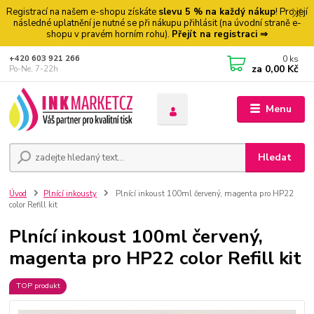
Registrací na našem e-shopu získáte
slevu 5 % na každý nákup
! Pro její
následné uplatnění je nutné se při nákupu přihlásit (na úvodní straně e-
shopu v pravém horním rohu).
Přejít na registraci ⇒
0
ks
+420 603 921 266
za
0,00 Kč
Po-Ne, 7-22h
Menu
Hledat
Úvod
Plnící inkousty
Plnící inkoust 100ml červený, magenta pro HP22
color Refill kit
Plnící inkoust 100ml červený,
magenta pro HP22 color Refill kit
TOP produkt