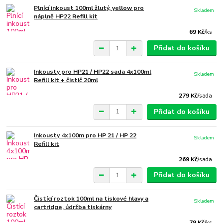
Plnící inkoust 100ml žlutý, yellow pro
Skladem
náplně HP22 Refill kit
69 Kč
/
ks
Přidat do košíku
Inkousty pro HP21 / HP22 sada 4x100ml
Skladem
Refill kit + čistič 20ml
279 Kč
/
sada
Přidat do košíku
Inkousty 4x100m pro HP 21 / HP 22
Skladem
Refill kit
269 Kč
/
sada
Přidat do košíku
Čistící roztok 100ml na tiskové hlavy a
Skladem
cartridge, údržba tiskárny
79 Kč
/
ks