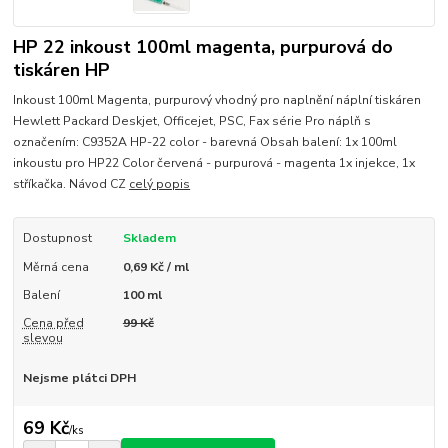
HP 22 inkoust 100ml magenta, purpurová do
tiskáren HP
Inkoust 100ml Magenta, purpurový vhodný pro naplnění náplní tiskáren
Hewlett Packard Deskjet, Officejet, PSC, Fax série Pro náplň s
označením: C9352A HP-22 color - barevná Obsah balení: 1x 100ml
inkoustu pro HP22 Color červená - purpurová - magenta 1x injekce, 1x
stříkačka. Návod CZ
celý popis
Dostupnost
Skladem
Měrná cena
0,69 Kč / ml
Balení
100 ml
Cena před
99 Kč
slevou
Nejsme plátci DPH
69 Kč
/
ks