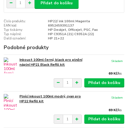
Přidat do košíku
Číslo produktu:
HP22/ ink 100ml Magenta
EAN kód:
6952459391137
Typ tiskárny:
HP Deskjet, Officejet, PSC, Fax
Typ náplně:
HP C9351A (21) C9352A (22)
Další označení:
HP 21+22
Podobné produkty
Inkoust 100ml černý, black pro plnění
Skladem
náplní HP21 Black Refill kit
69 Kč
/
ks
Přidat do košíku
Plnící inkoust 100ml modrý, cyan pro
Skladem
HP22 Refill kit
69 Kč
/
ks
Přidat do košíku