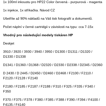
1x 100ml inkoustu pro HP22 Color červená - purpurová - magenta
1x injekce, 1x stříkačka. Návod CZ
Ušetříte až 90% nákladů na Váš tisk fotografií a dokumentů.
Počet náplní v černé cartridgii v závislosti na typu: cca 7-15x
Vhodný pro následující modely tiskáren HP
Deskjet
3910 / 3920 / 3930 / 3940 / 3950 / D1300 / D1311 / D1320 /
D1330 / D1338
D1341 / D1360 / D1368 / D2320 / D2330 / D2338 / D2345 / D2360
D 2430 / D 2445 / D2450 / D2460 / D2468 / F2100 / F2110 /
F2120 / F2128 / F2140
F2180 / F2185 / F2187 / F2188 / F310 / F325 / F335 / F340 /
F350
F370 / F375 / F378 / F380 / F385 / F388 / F390 / F394 / F4100 /
F4135 / F4140