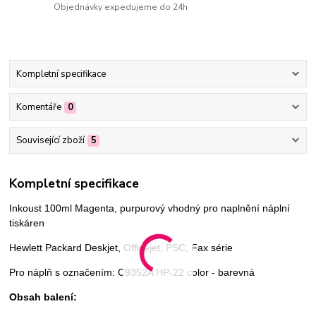
Objednávky expedujeme do 24h
Kompletní specifikace
Komentáře
0
Související zboží
5
Kompletní specifikace
Inkoust 100ml Magenta, purpurový vhodný pro naplnění náplní
tiskáren
Hewlett Packard
Deskjet, Officejet, PSC, Fax série
Pro náplň s označením:
C9352A HP-22 color - barevná
Obsah balení: