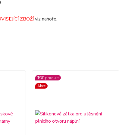
)
VISEJÍCÍ ZBOŽÍ
viz nahoře.
TOP produkt
Akce