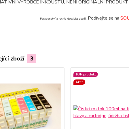
ATIVNÍ VÝROBCE INKOUSTŮ, NENÍ ORIGINÁLNÍ PRODUKT
Podívejte se na
SOU
Poradenství a rychlá dodávka zboží.
jící zboží
3
TOP produkt
Akce