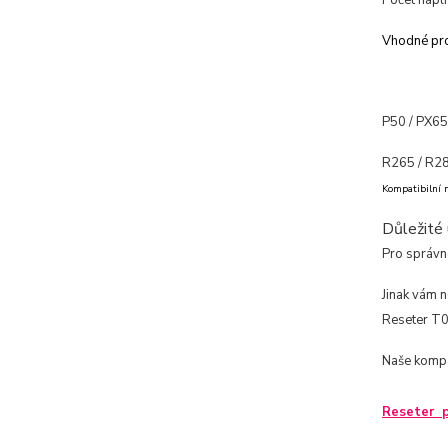
Počet nápln
Vhodné pro
P50 / PX6
R265 / R28
Kompatibilní 
Důležité 
Pro správno
Jinak vám n
Reseter T0
Naše kompat
Reseter p