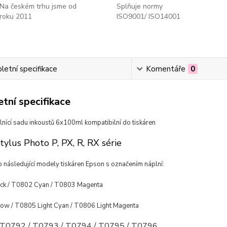
Na českém trhu jsme od
Splňuje normy
roku 2011
ISO9001/ ISO14001
etní specifikace
Komentáře
0
tní specifikace
lnící sadu inkoustů 6x100ml kompatibilní do tiskáren
tylus Photo P, PX, R, RX série
 následující modely tiskáren Epson s označením náplní:
ck / T0802 Cyan / T0803 Magenta
ow / T0805 Light Cyan / T0806 Light Magenta
 T0792 / T0793 / T0794 / T0795 / T0796