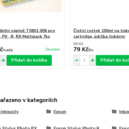
bilní náplně T0801-806 pro
Čistící roztok 100ml na tisk
, PX , R, RX Multipack 7ks
cartridge, údržba tiskárny
89 Kč
č
79 Kč
Skladem
/
sada
/
ks
Přidat do košíku
Přidat do ko
zařazeno v kategoriích
í inkousty
Epson
Inko
 Stylus Photo PX
Epson Stylus Photo R
Epso