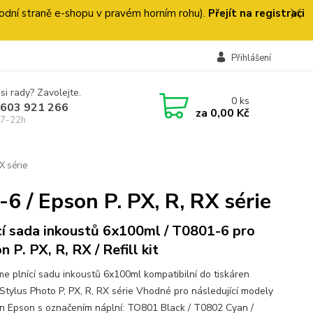
 úvodní straně e-shopu v pravém horním rohu).
Přejít na registraci
Přihlášení
si rady? Zavolejte.
0
ks
 603 921 266
za
0,00 Kč
 7-22h
X série
 / Epson P. PX, R, RX série
cí sada inkoustů 6x100ml / T0801-6 pro
 P. PX, R, RX / Refill kit
me plnící sadu inkoustů 6x100ml kompatibilní do tiskáren
Stylus Photo P, PX, R, RX série Vhodné pro následující modely
en Epson s označením náplní: TO801 Black / T0802 Cyan /