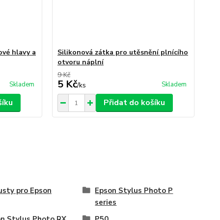
ové hlavy a
Silikonová zátka pro utěsnění plnícího
otvoru náplní
9 Kč
5 Kč
Skladem
Skladem
/
ks
šíku
Přidat do košíku
usty pro Epson
Epson Stylus Photo P
series
n Stylus Photo RX
P50