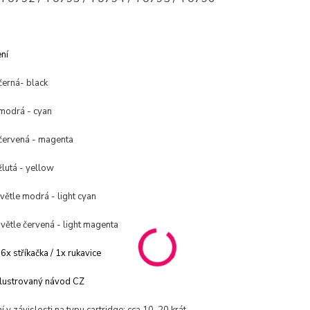
ní
černá- black
modrá - cyan
červená - magenta
lutá - yellow
větle modrá - light cyan
větle červená - light magenta
 6x stříkačka / 1x rukavice
lustrovaný návod CZ