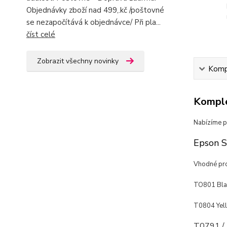
Objednávky zboží nad 499,.kč /poštovné
se nezapočítává k objednávce/ Při pla...
číst celé
Zobrazit všechny novinky
Kompl
Komple
Nabízíme p
Epson S
Vhodné pro
TO801 Bla
T0804 Yell
T0791 /