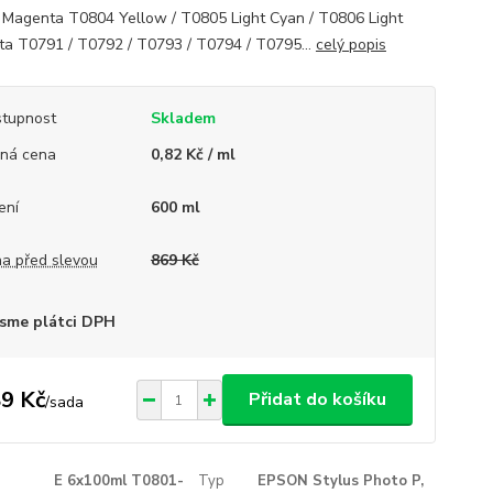
Magenta T0804 Yellow / T0805 Light Cyan / T0806 Light
a T0791 / T0792 / T0793 / T0794 / T0795...
celý popis
tupnost
Skladem
ná cena
0,82 Kč / ml
ení
600 ml
a před slevou
869 Kč
sme plátci DPH
9 Kč
Přidat do košíku
/
sada
E 6x100ml T0801-
Typ
EPSON Stylus Photo P,