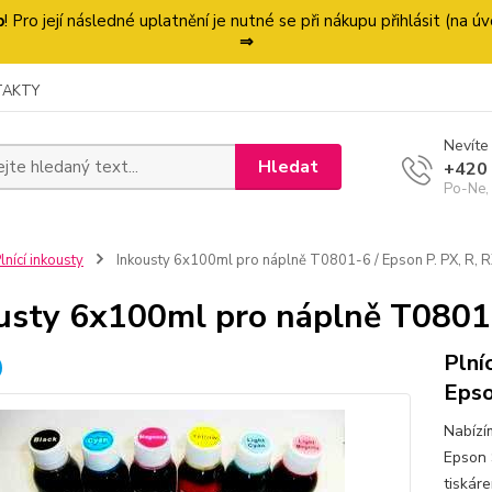
p
! Pro její následné uplatnění je nutné se při nákupu přihlásit (na
⇒
TAKTY
Nevíte 
Hledat
+420
Po-Ne,
lnící inkousty
Inkousty 6x100ml pro náplně T0801-6 / Epson P. PX, R, R
usty 6x100ml pro náplně T0801-6
Plní
Epson
Nabízí
Epson 
tiskár