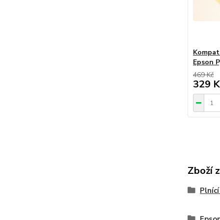
Kompati
Epson P
469 Kč
329 K
Zboží 
Plníc
Epson