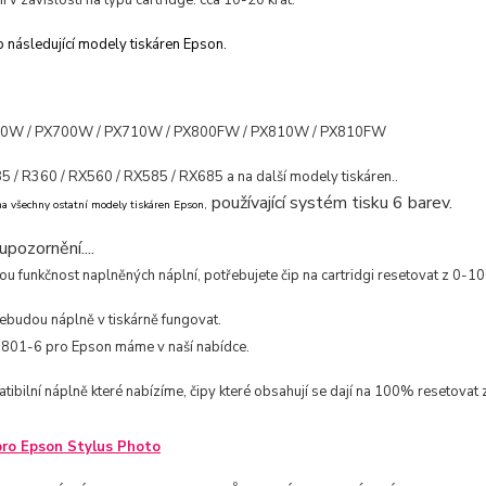
í v závislosti na typu cartridge: cca 10-20 krát.
 následující modely tiskáren Epson.
50W / PX700W / PX710W / PX800FW / PX810W / PX810FW
5 / R360 / RX560 / RX585 / RX685 a na další modely tiskáren..
používající systém tisku 6 barev.
na všechny ostatní modely tiskáren Epson,
upozornění....
u funkčnost naplněných náplní, potřebujete čip na cartridgi resetovat z 0-1
ebudou náplně v tiskárně fungovat.
801-6 pro Epson máme v naší nabídce.
ibilní náplně které nabízíme, čipy které obsahují se dají na 100% resetovat
ro Epson Stylus Photo