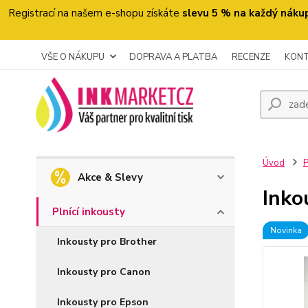
Registrací na našem e-shopu získáte
slevu 5 % na každý náku
VŠE O NÁKUPU
DOPRAVA A PLATBA
RECENZE
KON
Úvod
P
Akce & Slevy
Inko
Plnící inkousty
Novinka
Inkousty pro Brother
Inkousty pro Canon
Inkousty pro Epson