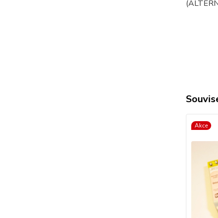
(ALTERN
Souvise
Akce