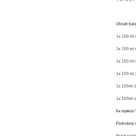
Obsah bale
1x 100 ml 
1x 100 ml 
1x 100 ml 
1x 100 ml ž
1x 100ml š
1x 100ml s
6x injekce /
Podrobný i