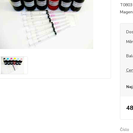
T0803 
Magent
Dos
Měr
Bal
Cen
Nej
48
Číslo