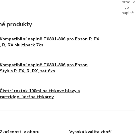
produkt
Typ
náplně:
é produkty
Kompatibilní náplně T0801-806 pro Epson P, PX
, R, RX Multipack 7ks
Kompatibilní náplně T0801-806 pro Epson
Stylus P, PX, R, RX, set 6ks
Čistící roztok 100ml na tiskové hlavy a
cartridge, údržba tiskárny
Zkušenosti v oboru
Vysoká kvalita zboží