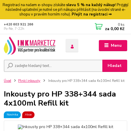
Registrací na našem e-shopu získáte
slevu 5 % na každý nákup
! Pro její
následné uplatnění je nutné se při nákupu přihlásit (na úvodní straně e-
shopu v pravém horním rohu).
Přejít na registraci ⇒
0
ks
+420 603 921 266
za
0,00 Kč
Po-Ne, 7-22h
Menu
Hledat
Úvod
Plnící inkousty
Inkousty pro HP 338+344 sada 4x100ml Refill kit
Inkousty pro HP 338+344 sada
4x100ml Refill kit
Novinka
Akce