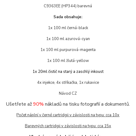
C9363EE (HP344)
barevná
Sada obsahuje:
1x 100 ml černá-black
1x 100 ml azurová-cyan
1x 100 ml purpurová-magenta
1x 100 ml žlutá-yellow
1x 20ml čistič na starý a zaschlý inkoust
4x injekce, 4x stříkačka, 1x rukavice
Návod CZ
Ušetřete až
90%
nákladů na tisku fotografií a dokumentů.
Počet náplní v černé cartridgii v závislosti na typu: cca 10x
Barevných cartridgii v závislosti na typu: cca 15x