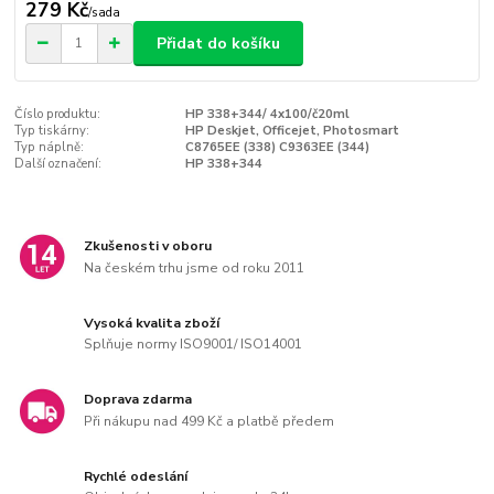
279 Kč
/
sada
Přidat do košíku
Číslo produktu:
HP 338+344/ 4x100/č20ml
Typ tiskárny:
HP Deskjet, Officejet, Photosmart
Typ náplně:
C8765EE (338) C9363EE (344)
Další označení:
HP 338+344
Zkušenosti v oboru
Na českém trhu jsme od roku 2011
Vysoká kvalita zboží
Splňuje normy ISO9001/ ISO14001
Doprava zdarma
Při nákupu nad 499 Kč a platbě předem
Rychlé odeslání