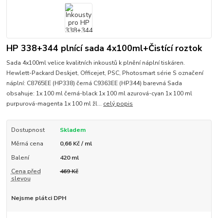
HP 338+344 plnící sada 4x100ml+Čistící roztok
Sada 4x100ml velice kvalitních inkoustů k plnění náplní tiskáren.
Hewlett-Packard Deskjet, Officejet, PSC, Photosmart série S označení
náplní: C8765EE (HP338) černá C9363EE (HP344) barevná Sada
obsahuje: 1x 100 ml černá-black 1x 100 ml azurová-cyan 1x 100 ml
purpurová-magenta 1x 100 ml žl...
celý popis
Dostupnost
Skladem
Měrná cena
0,66 Kč / ml
Balení
420 ml
Cena před
469 Kč
slevou
Nejsme plátci DPH