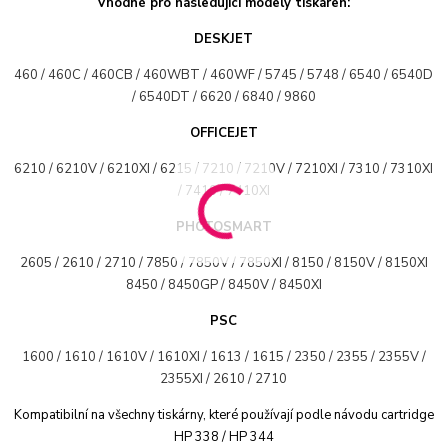
Vhodné pro následující modely tiskáren:
DESKJET
460 / 460C / 460CB / 460WBT / 460WF / 5745 / 5748 / 6540 / 6540D
/ 6540DT / 6620 / 6840 / 9860
OFFICEJET
6210 / 6210V / 6210XI / 6215 / 7210 / 7210V / 7210XI / 7310 / 7310XI
/ 7410 / 7410XI
PHOTOSMART
2605 / 2610 / 2710 / 7850 / 7850V / 7850XI / 8150 / 8150V / 8150XI
8450 / 8450GP / 8450V / 8450XI
PSC
1600 / 1610 / 1610V / 1610XI / 1613 / 1615 / 2350 / 2355 / 2355V /
2355XI / 2610 / 2710
Kompatibilní na všechny tiskárny, které používají podle návodu cartridge
HP 338 / HP 344