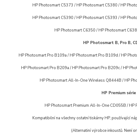
HP Photosmart C5373 / HP Photosmart C5380 / HP Phot
HP Photosmart C5390 / HP Photosmart C5393 / HP Phot
HP Photosmart C6350 / HP Photosmart C638
HP Photosmart B, Pro B, CD
HP Photosmart Pro B109a / HP Photosmart Pro B109d / HP Phot
HP Photosmart Pro B209a / HP Photosmart Pro B209c / HP Pho
HP Photosmart All-In-One Wireless Q8444B / HP Ph
HP Premium série
HP Photosmart Premium All-In-One CD055B / HP 
Kompatibilní na všechny ostatní tiskárny HP, používající n
(Alternatiní výrobce inkoustů. Není o