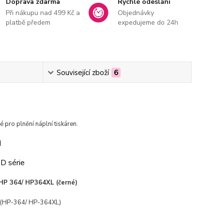
Doprava zdarma
Rychlé odeslání
Při nákupu nad 499 Kč a
Objednávky
platbě předem
expedujeme do 24h
Související zboží
6
 pro plnění náplní tiskáren.
d
 D série
HP
364/ HP364XL (černé)
 (HP-364/ HP-364XL)