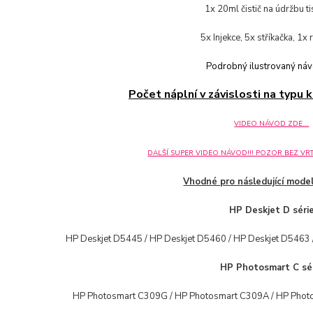
1x 20ml čistič na údržbu t
5x Injekce, 5x stříkačka, 1x 
Podrobný ilustrovaný ná
Počet náplní v závislosti na typu k
VIDEO NÁVOD ZDE...
DALŠÍ SUPER VIDEO NÁVOD!!! POZOR BEZ VRTÁ
Vhodné pro následující model
HP Deskjet D séri
HP Deskjet D5445 / HP Deskjet D5460 / HP Deskjet D5463 
HP Photosmart C sé
HP Photosmart C309G / HP Photosmart C309A / HP Phot