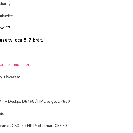
iskárny
rukavice
vod CZ
azety: cca 5-7 krát.
NÍ CARTRIDGIÍ...ZDE...
y tiskáren:
e
/ HP Deskjet D5468 / HP Deskjet D7560
rie
osmart C5324 / HP Photosmart C5370