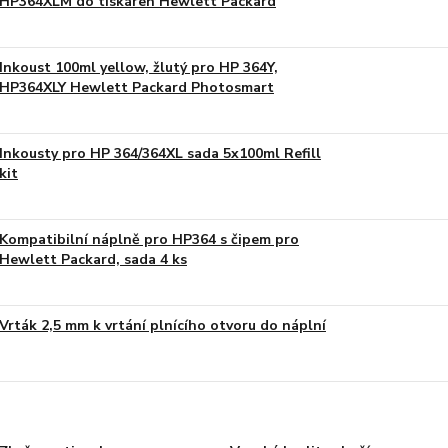
HP364XLM do tiskáren Hewlett Packard
Inkoust 100ml yellow, žlutý pro HP 364Y,
HP364XLY Hewlett Packard Photosmart
Inkousty pro HP 364/364XL sada 5x100ml Refill
kit
Kompatibilní náplně pro HP364 s čipem pro
Hewlett Packard, sada 4 ks
Vrták 2,5 mm k vrtání plnícího otvoru do náplní