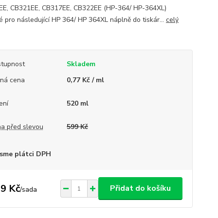
E, CB321EE, CB317EE, CB322EE (HP-364/ HP-364XL)
 pro následující HP 364/ HP 364XL náplně do tiskár...
celý
tupnost
Skladem
ná cena
0,77 Kč / ml
ení
520 ml
a před slevou
599 Kč
sme plátci DPH
9 Kč
Přidat do košíku
/
sada