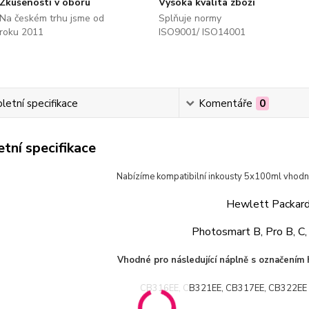
Zkušenosti v oboru
Vysoká kvalita zboží
Na českém trhu jsme od
Splňuje normy
roku 2011
ISO9001/ ISO14001
etní specifikace
Komentáře
0
tní specifikace
Nabízíme kompatibilní inkousty 5x100ml
vhodné
Hewlett Packar
Photosmart B, Pro B, C,
Vhodné pro následující náplně s označením
CB316EE, CB321EE, CB317EE, CB322EE