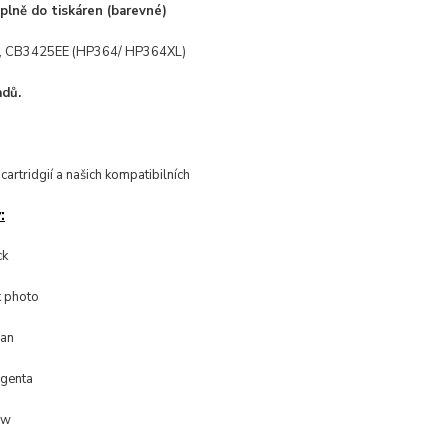
plně do tiskáren (barevné)
, CB3425EE (HP364/ HP364XL)
dů.
cartridgií a našich kompatibilních
:
ck
k photo
yan
agenta
ow