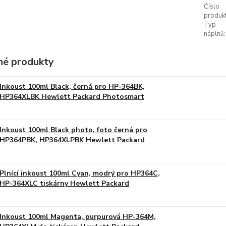
Číslo
produkt
Typ
náplně:
é produkty
Inkoust 100ml Black, černá pro HP-364BK,
HP364XLBK Hewlett Packard Photosmart
Inkoust 100ml Black photo, foto černá pro
HP364PBK, HP364XLPBK Hewlett Packard
Plnící inkoust 100ml Cyan, modrý pro HP364C,
HP-364XLC tiskárny Hewlett Packard
Inkoust 100ml Magenta, purpurová HP-364M,