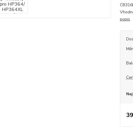
CB316E
Vhodné
popis
Dos
Měr
Bal
Cen
Nej
39