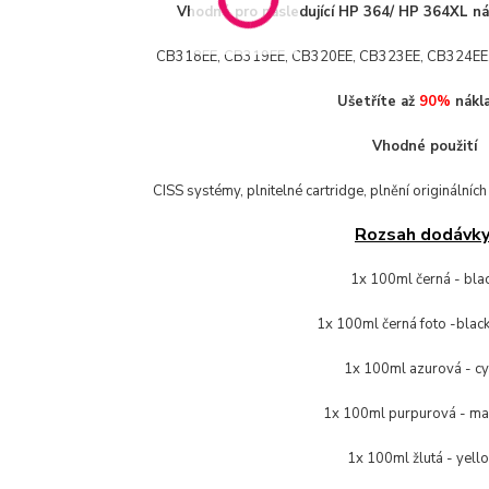
Vhodné pro následující HP 364/ HP 364XL ná
CB318EE, CB319EE, CB320EE, CB323EE, CB324EE
Ušetříte až
90%
nákla
Vhodné použití
CISS systémy, plnitelné cartridge, plnění originálních 
Rozsah dodávky
1x 100ml černá - bla
1x 100ml černá foto -blac
1x 100ml azurová - c
1x 100ml purpurová - m
1x 100ml žlutá - yell