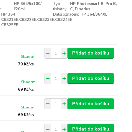
HP 364/5x100/
Typ
HP Photosmart B, Pro B,
u:
č20ml
tiskárny:
C, D series
HP 364
Další označení:
HP 364/364XL
CB321EE.CB322EE.CB323EE.CB324EE
CB325EE
Přidat do košíku
Skladem
79 Kč
/
ks
Přidat do košíku
Skladem
69 Kč
/
ks
Přidat do košíku
Skladem
69 Kč
/
ks
Přidat do košíku