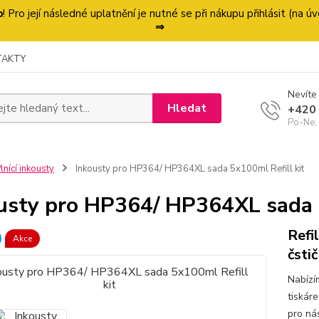
p
! Pro její následné uplatnění je nutné se při nákupu přihlásit (na
⇒
TAKTY
Nevíte 
Hledat
+420
Po-Ne,
lnící inkousty
Inkousty pro HP364/ HP364XL sada 5x100ml Refill kit
usty pro HP364/ HP364XL sada 5
Refi
Akce
čsti
Nabízí
tiskár
pro ná