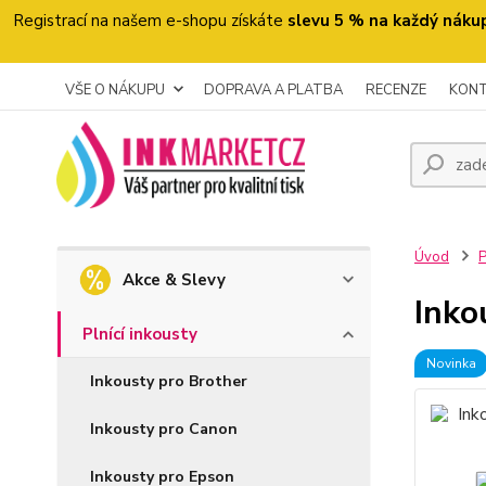
Registrací na našem e-shopu získáte
slevu 5 % na každý náku
VŠE O NÁKUPU
DOPRAVA A PLATBA
RECENZE
KON
Úvod
P
Akce & Slevy
Inko
Plnící inkousty
Novinka
Inkousty pro Brother
Inkousty pro Canon
Inkousty pro Epson