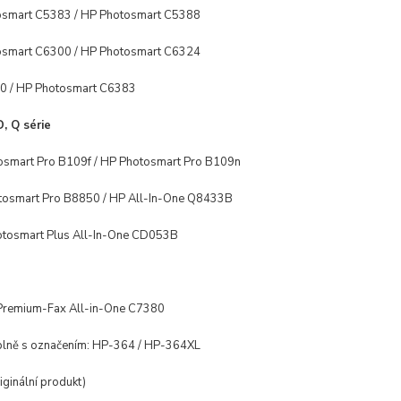
osmart C5383 / HP Photosmart C5388
osmart C6300 / HP Photosmart C6324
0 / HP Photosmart C6383
, Q série
osmart Pro B109f / HP Photosmart Pro B109n
tosmart Pro B8850 / HP All-In-One Q8433B
otosmart Plus All-In-One CD053B
Premium-Fax All-in-One C7380
áplně s označením:
HP-364 / HP-364XL
riginální produkt)