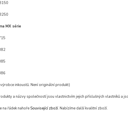
8150
8250
ma MX série
715
882
885
886
í výrobce inkoustů. Není originální produkt)
dukty a názvy společností jsou vlastnictvím jejich příslušných vlastníků a jso
se na řádek nahoře
Související zboží
. Nabízíme další kvalitní zboží.