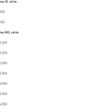
ma IX série
250
550
ma MG série
5100
5150
5200
5250
5350
6150
6250