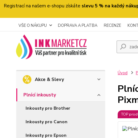
Registrací na našem e-shopu získáte
slevu 5 % na každý náku
VŠE O NÁKUPU
DOPRAVA A PLATBA
RECENZE
KON
Úvod
P
Akce & Slevy
Plní
Plnící inkousty
Pix
Inkousty pro Brother
TOP prod
Inkousty pro Canon
Inkousty pro Epson