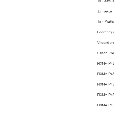
1x 100ml i
1x injekce
1x stříkačk
Podrobný i
Vhodné pro
Canon Pix
PIXMA IP4
PIXMA IP4
PIXMA IP4
PIXMA IP4
PIXMA IP4