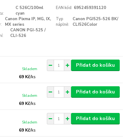
C 526C/100ml
EAN kód:
6952459391120
u:
cyan
Canon Pixma IP, MG, IX,
Typ
Canon PGI525-526 BK/
:
MX series
náplně:
CLI526Color
CANON PGI-525 /
í:
CLI-526
Přidat do košíku
Skladem
69 Kč
/
ks
Přidat do košíku
Skladem
69 Kč
/
ks
Přidat do košíku
Skladem
69 Kč
/
ks