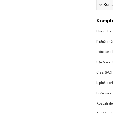
Kompl
Komple
Plnící inko
K plnění n
Jedná se o 
Ušetříte až
CISS, SPDI 
K plnění or
Počet napln
Rozsah do