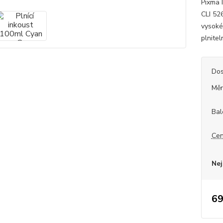
Pixma 
CLI 52
vysoké
plnitel
Dos
Měr
Bal
Cen
Nej
69