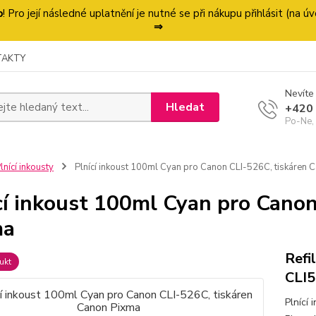
p
! Pro její následné uplatnění je nutné se při nákupu přihlásit (na
⇒
TAKTY
Nevíte 
Hledat
+420
Po-Ne,
lnící inkousty
Plnící inkoust 100ml Cyan pro Canon CLI-526C, tiskáren 
cí inkoust 100ml Cyan pro Cano
ma
Refi
ukt
CLI
Plnící