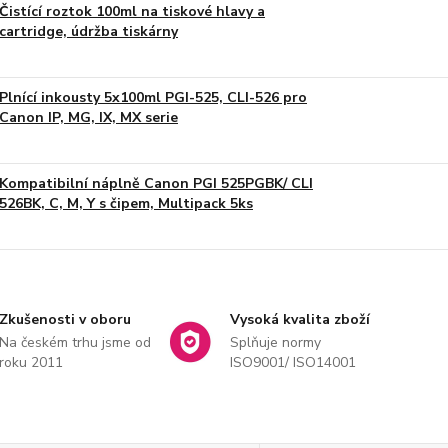
Čistící roztok 100ml na tiskové hlavy a
cartridge, údržba tiskárny
Plnící inkousty 5x100ml PGI-525, CLI-526 pro
Canon IP, MG, IX, MX serie
Kompatibilní náplně Canon PGI 525PGBK/ CLI
526BK, C, M, Y s čipem, Multipack 5ks
Zkušenosti v oboru
Vysoká kvalita zboží
Na českém trhu jsme od
Splňuje normy
roku 2011
ISO9001/ ISO14001