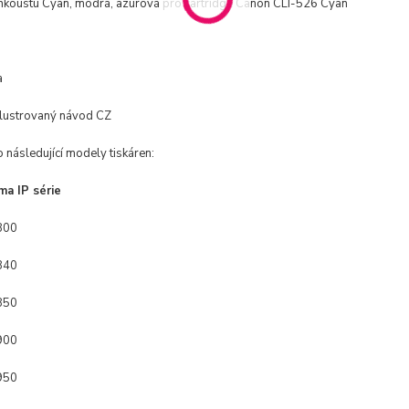
nkoustu Cyan, modrá, azurová pro cartridge Canon CLI-526 Cyan
a
lustrovaný návod CZ
 následující modely tiskáren:
ma IP série
800
840
850
900
950