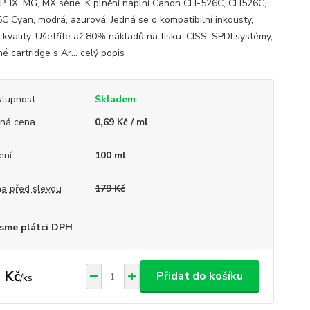
IP, IX, MG, MX série. K plnění náplní Canon CLI-526C, CLI526C,
6C Cyan, modrá, azurová. Jedná se o kompatibilní inkousty,
 kvality. Ušetříte až 80% nákladů na tisku. CISS, SPDI systémy,
né cartridge s Ar...
celý popis
tupnost
Skladem
ná cena
0,69 Kč / ml
ení
100 ml
a před slevou
179 Kč
sme plátci DPH
 Kč
Přidat do košíku
/
ks