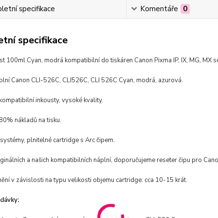
etní specifikace
Komentáře
0
tní specifikace
ust 100ml Cyan, modrá kompatibilní do tiskáren Canon Pixma IP, IX, MG, MX sé
áplní Canon CLI-526C, CLI526C, CLI 526C Cyan, modrá, azurová.
kompatibilní inkousty, vysoké kvality.
 80% nákladů na tisku.
systémy, plnitelné cartridge s Arc čipem.
iginálních a našich kompatibilních náplní, doporučujeme reseter čipu pro Can
ění v závislosti na typu velikosti objemu cartridge: cca 10-15 krát.
dávky: