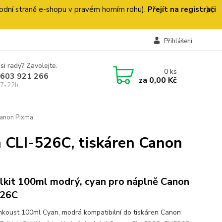
 úvodní straně e-shopu v pravém horním rohu).
Přejít na registraci
Přihlášení
si rady? Zavolejte.
0
ks
 603 921 266
za
0,00 Kč
 7-22h
Canon Pixma
n CLI-526C, tiskáren Canon
llkit 100ml modrý, cyan pro náplně Canon
526C
 inkoust 100ml Cyan, modrá kompatibilní do tiskáren Canon