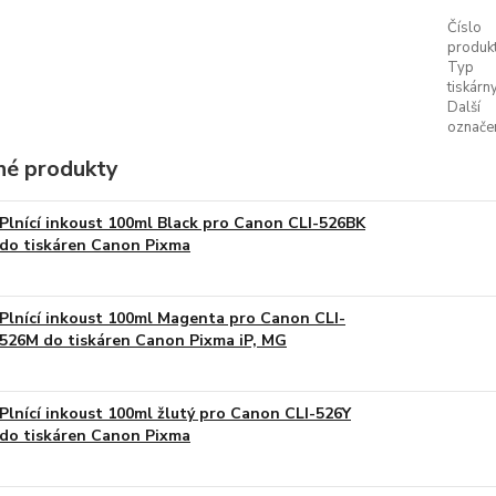
Číslo
produkt
Typ
tiskárny
Další
označen
é produkty
Plnící inkoust 100ml Black pro Canon CLI-526BK
do tiskáren Canon Pixma
Plnící inkoust 100ml Magenta pro Canon CLI-
526M do tiskáren Canon Pixma iP, MG
Plnící inkoust 100ml žlutý pro Canon CLI-526Y
do tiskáren Canon Pixma