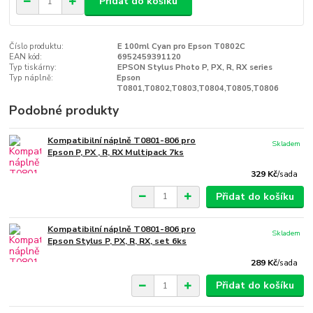
Přidat do košíku
Číslo produktu:
E 100ml Cyan pro Epson T0802C
EAN kód:
6952459391120
Typ tiskárny:
EPSON Stylus Photo P, PX, R, RX series
Typ náplně:
Epson
T0801,T0802,T0803,T0804,T0805,T0806
Podobné produkty
Kompatibilní náplně T0801-806 pro
Skladem
Epson P, PX , R, RX Multipack 7ks
329 Kč
/
sada
Přidat do košíku
Kompatibilní náplně T0801-806 pro
Skladem
Epson Stylus P, PX, R, RX, set 6ks
289 Kč
/
sada
Přidat do košíku