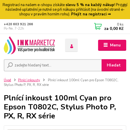
Registrací na našem e-shopu získáte
slevu 5 % na každý nákup
! Pro její
následné uplatnění je nutné se při nákupu přihlásit (na úvodní straně e-
shopu v pravém horním rohu).
Přejít na registraci ⇒
0
ks
+420 603 921 266
za
0,00 Kč
Po-Ne, 7-22h
Menu
Hledat
Úvod
Plnící inkousty
Plnící inkoust 100ml Cyan pro Epson T0802C,
Stylus Photo P, PX, R, RX série
Plnící inkoust 100ml Cyan pro
Epson T0802C, Stylus Photo P,
PX, R, RX série