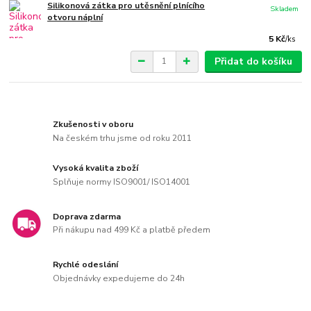
Silikonová zátka pro utěsnění plnícího
Skladem
otvoru náplní
5 Kč
/
ks
Přidat do košíku
Zkušenosti v oboru
Na českém trhu jsme od roku 2011
Vysoká kvalita zboží
Splňuje normy ISO9001/ ISO14001
Doprava zdarma
Při nákupu nad 499 Kč a platbě předem
Rychlé odeslání
Objednávky expedujeme do 24h