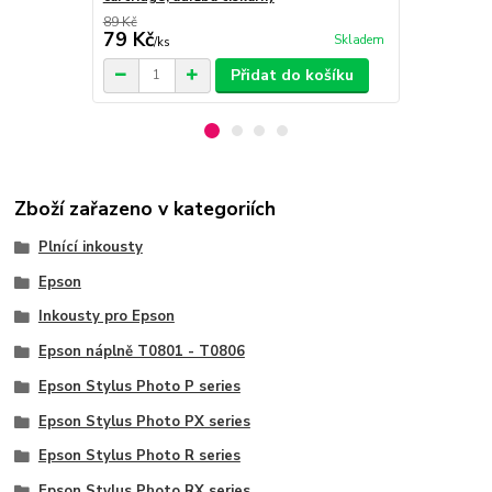
89 Kč
9 Kč
79 Kč
5 Kč
Skladem
/
ks
/
ks
Přidat do košíku
Zboží zařazeno v kategoriích
Plnící inkousty
Epson
Inkousty pro Epson
Epson náplně T0801 - T0806
Epson Stylus Photo P series
Epson Stylus Photo PX series
Epson Stylus Photo R series
Epson Stylus Photo RX series