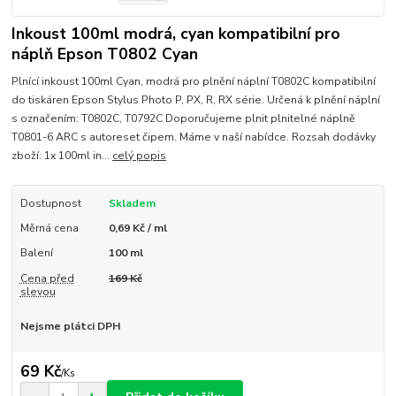
Inkoust 100ml modrá, cyan kompatibilní pro
náplň Epson T0802 Cyan
Plnící inkoust 100ml Cyan, modrá pro plnění náplní T0802C kompatibilní
do tiskáren Epson Stylus Photo P, PX, R, RX série. Určená k plnění náplní
s označením: T0802C, T0792C Doporučujeme plnit plnitelné náplně
T0801-6 ARC s autoreset čipem. Máme v naší nabídce. Rozsah dodávky
zboží: 1x 100ml in...
celý popis
Dostupnost
Skladem
Měrná cena
0,69 Kč / ml
Balení
100 ml
Cena před
169 Kč
slevou
Nejsme plátci DPH
69 Kč
/
Ks