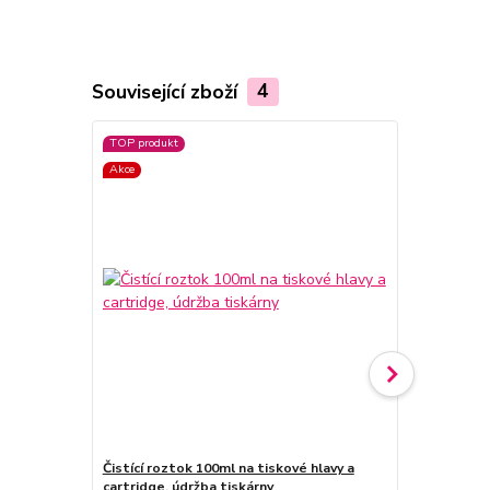
Související zboží
4
TOP produkt
TOP produkt
Akce
Akce
Čistící roztok 100ml na tiskové hlavy a
Silikonová z
cartridge, údržba tiskárny
otvoru nápln