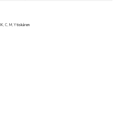
K, C, M, Y
tiskáren