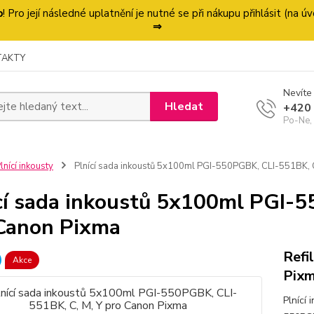
p
! Pro její následné uplatnění je nutné se při nákupu přihlásit (na
⇒
TAKTY
Nevíte 
Hledat
+420
Po-Ne,
lnící inkousty
Plnící sada inkoustů 5x100ml PGI-550PGBK, CLI-551BK, C
cí sada inkoustů 5x100ml PGI-5
Canon Pixma
Refi
Akce
Pixm
Plnící