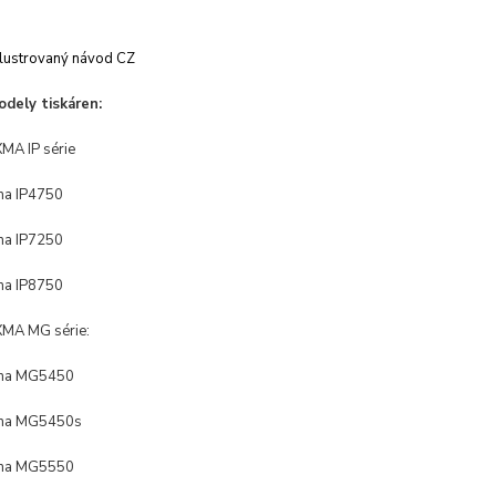
lustrovaný návod CZ
dely tiskáren:
MA IP série
ma IP4750
ma IP7250
ma IP8750
MA MG série:
xma MG5450
xma MG5450s
xma MG5550