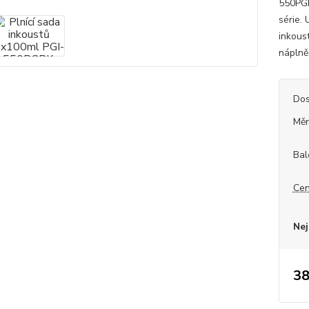
550PGB
série.
inkoust
náplně 
Dos
Měr
Bal
Cen
Nej
38