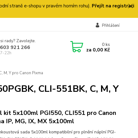
 úvodní straně e-shopu v pravém horním rohu).
Přejít na registraci
Přihlášení
si rady? Zavolejte.
0
ks
 603 921 266
za
0,00 Kč
 7-22h
, M, Y pro Canon Pixma
50PGBK, CLI-551BK, C, M, Y
ll kit 5x100ml PGI550, CLI551 pro Canon
a IP, MG, IX, MX 5x100ml
 inkoustová sada 5x100ml kompatibilní pro plnění náplní PGI-