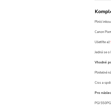
Komple
Plnící ink
Canon Pixma
Ušetříte až
Jedná se o 
Vhodné pou
Plnitelné n
Ciss a spdi
Pro násled
PGI 550PGB