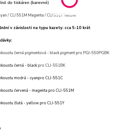
lně do tiskáren (barevné)
yan / CLI 551M Magenta / CLI 551Y Yellow
nění v závislosti na typu kazety: cca 5-10 krát
dávky:
nkoustu černá pigmentová - black pigment pro PGI-550PGBK
nkoustu
černá - black
pro CLI-551BK
nkoustu modrá - cyan
pro CLI-551C
inkoustu červená - magenta pro CLI-
551M
nkoustu žlutá - yellow pro CLI-
551Y
a