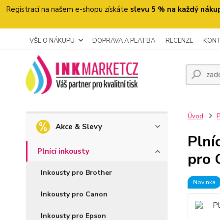
Registrací na našem e-shopu získáte
slevu 5 % na každý náku
VŠE O NÁKUPU
DOPRAVA A PLATBA
RECENZE
KON
Úvod
P
Akce & Slevy
Plní
Plnící inkousty
pro 
Inkousty pro Brother
Novinka
Inkousty pro Canon
Inkousty pro Epson