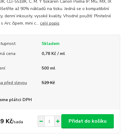
K, CLI-551BK, C, M, Y tiskáren Canon Pixma IP, MG, MX, IX
 Ušetříte až 90% nákladů na tisku. Jedná se o kompatibilní
y, denní inkousty, vysoké kvality. Vhodné použití: Plnitelné
s Arc čipem, mini c...
celý popis
tupnost
Skladem
ná cena
0,78 Kč / ml
ení
500 ml
a před slevou
529 Kč
sme plátci DPH
9 Kč
Přidat do košíku
/
sada