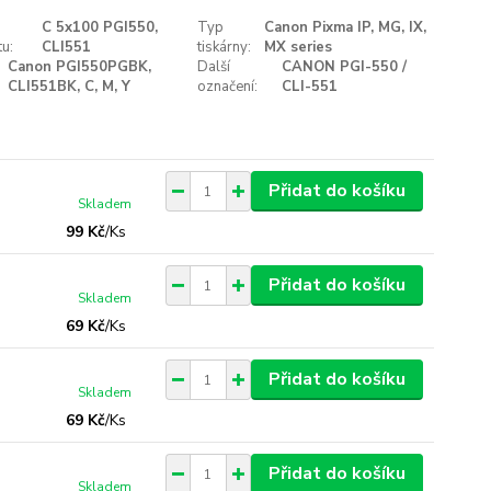
C 5x100 PGI550,
Typ
Canon Pixma IP, MG, IX,
u:
CLI551
tiskárny:
MX series
Canon PGI550PGBK,
Další
CANON PGI-550 /
CLI551BK, C, M, Y
označení:
CLI-551
Přidat do košíku
Skladem
99 Kč
/
Ks
Přidat do košíku
Skladem
69 Kč
/
Ks
Přidat do košíku
Skladem
69 Kč
/
Ks
Přidat do košíku
Skladem