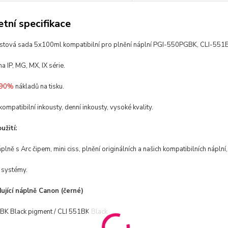
tní specifikace
oustová sada 5x100ml kompatibilní pro plnění náplní PGI-550PGBK, CLI-551B
 IP, MG, MX, IX série.
90%
nákladů na tisku.
kompatibilní inkousty, denní inkousty, vysoké kvality.
žití:
áplně s Arc čipem, mini ciss, plnění originálních a našich kompatibilních náplní,
 systémy.
ující náplně
Canon
(černé)
K Black pigment / CLI 551BK Black