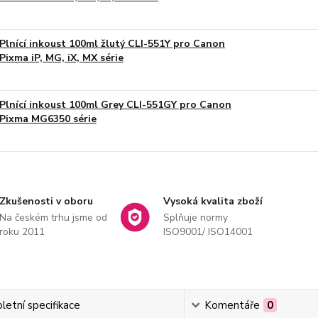
Plnící inkoust 100ml žlutý CLI-551Y pro Canon
Pixma iP, MG, iX, MX série
Plnící inkoust 100ml Grey CLI-551GY pro Canon
Pixma MG6350 série
Zkušenosti v oboru
Vysoká kvalita zboží
Na českém trhu jsme od
Splňuje normy
roku 2011
ISO9001/ ISO14001
etní specifikace
Komentáře
0