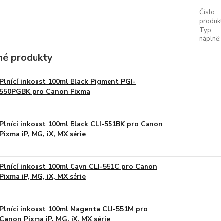
Číslo
produkt
Typ
náplně:
é produkty
Plnící inkoust 100ml Black Pigment PGI-
550PGBK pro Canon Pixma
Plnící inkoust 100ml Black CLI-551BK pro Canon
Pixma iP, MG, iX, MX série
Plnící inkoust 100ml Cayn CLI-551C pro Canon
Pixma iP, MG, iX, MX série
Plnící inkoust 100ml Magenta CLI-551M pro
Canon Pixma iP, MG, iX, MX série