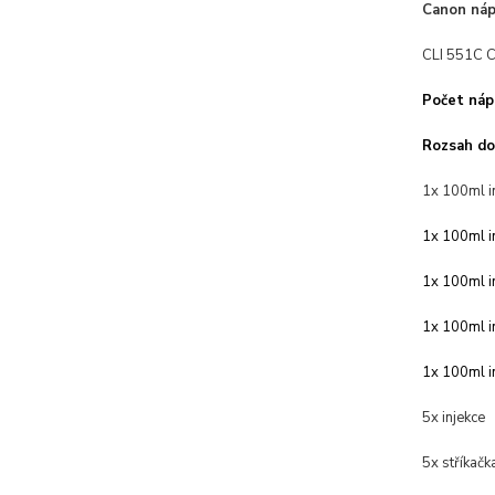
Canon náp
CLI 551C C
Počet nápl
Rozsah do
1x 100ml i
1x 100ml i
1x 100ml
i
1x 100ml
1x 100ml
i
5x injekce
5x stříkačk