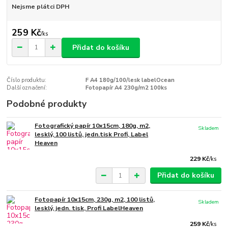
Nejsme plátci DPH
259 Kč
/
ks
Přidat do košíku
Číslo produktu:
F A4 180g/100/lesk labelOcean
Další označení:
Fotopapír A4 230g/m2 100ks
Podobné produkty
Fotografický papír 10x15cm, 180g, m2,
Skladem
lesklý, 100 listů, jedn.tisk Profi, Label
Heaven
229 Kč
/
ks
Přidat do košíku
Fotopapír 10x15cm, 230g, m2, 100 listů,
Skladem
lesklý, jedn. tisk, Profi LabelHeaven
259 Kč
/
ks