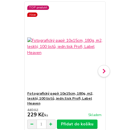
TOP produkt
TOP produkt
Akce
Fotografický papír 10x15cm, 180g, m2,
Kompatibiln
lesklý, 100 listů, jedn.tisk Profi, Label
CLI-8BK C,M,
Heaven
449 Kč
399 Kč
229 Kč
209 Kč
Skladem
/
ks
/
sa
Přidat do košíku