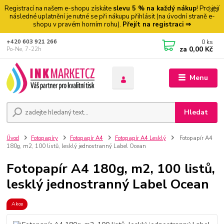
Registrací na našem e-shopu získáte
slevu 5 % na každý nákup
! Pro její
následné uplatnění je nutné se při nákupu přihlásit (na úvodní straně e-
shopu v pravém horním rohu).
Přejít na registraci ⇒
0
ks
+420 603 921 266
za
0,00 Kč
Po-Ne, 7-22h
Menu
Hledat
Úvod
Fotopapíry
Fotopapír A4
Fotopapír A4 Lesklý
Fotopapír A4
180g, m2, 100 listů, lesklý jednostranný Label Ocean
Fotopapír A4 180g, m2, 100 listů,
lesklý jednostranný Label Ocean
Akce