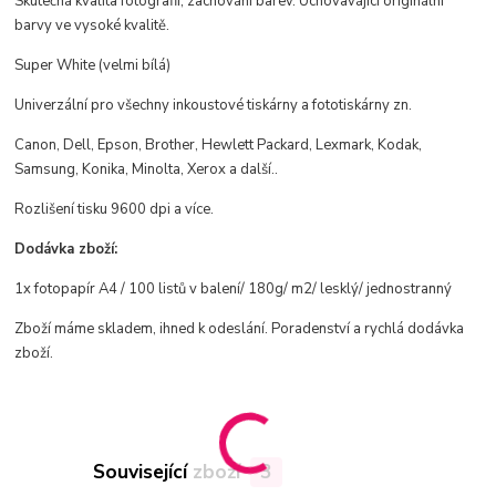
Skutečná kvalita fotografií, zachování barev.
Uchovavájící originální
barvy ve vysoké kvalitě.
Super White (velmi bílá)
Univerzální pro všechny inkoustové tiskárny a fototiskárny zn.
Canon, Dell, Epson, Brother, Hewlett Packard, Lexmark, Kodak,
Samsung, Konika, Minolta, Xerox a další..
Rozlišení tisku 9600 dpi a více.
Dodávka zboží:
1x fotopapír A4 / 100 listů v balení/ 180g/ m2/ lesklý/ jednostranný
Zboží máme skladem, ihned k odeslání.
Poradenství a rychlá dodávka
zboží.
Související zboží
3