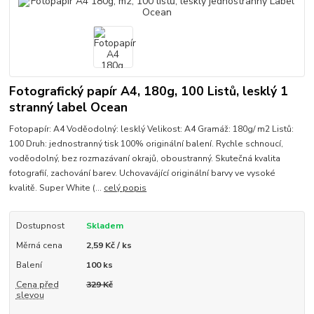
Fotografický papír A4, 180g, 100 Listů, lesklý 1
stranný label Ocean
Fotopapír: A4 Voděodolný: lesklý Velikost: A4 Gramáž: 180g/ m2 Listů:
100 Druh: jednostranný tisk 100% originální balení. Rychle schnoucí,
voděodolný, bez rozmazávaní okrajů, oboustranný. Skutečná kvalita
fotografií, zachování barev. Uchovavájící originální barvy ve vysoké
kvalitě. Super White (...
celý popis
Dostupnost
Skladem
Měrná cena
2,59 Kč / ks
Balení
100 ks
Cena před
329 Kč
slevou