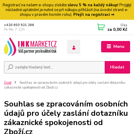
Registrací na našem e-shopu získáte
slevu 5 % na každý nákup
! Pro její
následné uplatnění je nutné se při nákupu přihlásit (na úvodní straně e-
shopu v pravém horním rohu).
Přejít na registraci ⇒
0
ks
+420 603 921 266
za
0,00 Kč
Po-Ne, 7-22h
Menu
Hledat
Úvod
Souhlas se zpracováním osobních údajů pro účely zaslání dotazníku
zákaznické spokojenosti od Zboží.cz
Souhlas se zpracováním osobních
údajů pro účely zaslání dotazníku
zákaznické spokojenosti od
Zboží.cz