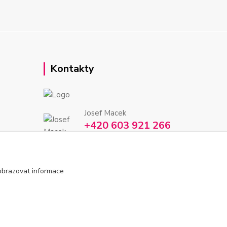
Kontakty
Josef Macek
+420 603 921 266
Po-Ne, 7-22h
info@inkmarket.cz
obrazovat informace