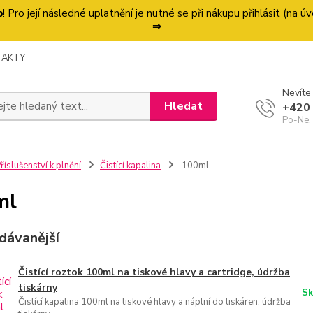
p
! Pro její následné uplatnění je nutné se při nákupu přihlásit (na
⇒
TAKTY
Nevíte 
Hledat
+420
Po-Ne,
říslušenství k plnění
Čistící kapalina
100ml
ml
dávanější
Čistící roztok 100ml na tiskové hlavy a cartridge, údržba
tiskárny
Sk
Čistící kapalina 100ml na tiskové hlavy a náplní do tiskáren, údržba