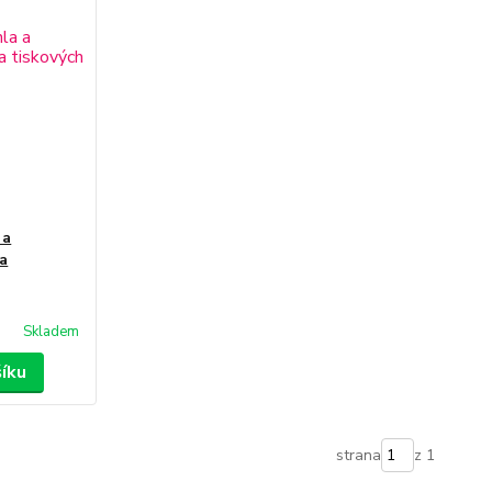
 a
 a
Skladem
šíku
strana
z 1