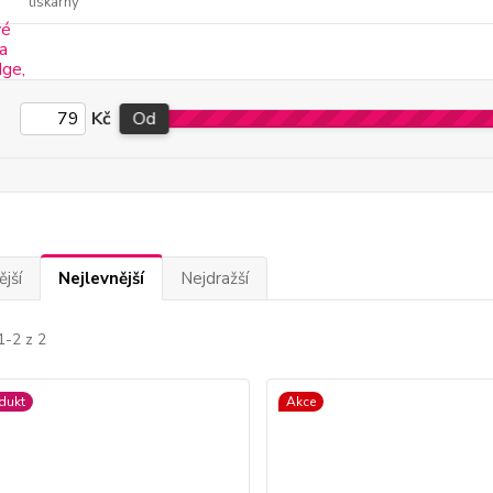
tiskárny
Kč
Od
jší
Nejlevnější
Nejdražší
1-2 z 2
dukt
Akce