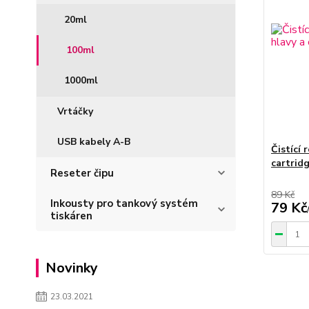
20ml
100ml
1000ml
Vrtáčky
USB kabely A-B
Čistící 
cartrid
Reseter čipu
89 Kč
Inkousty pro tankový systém
79 Kč
tiskáren
Novinky
23.03.2021