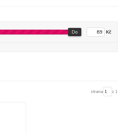
Do
Kč
strana
z 1