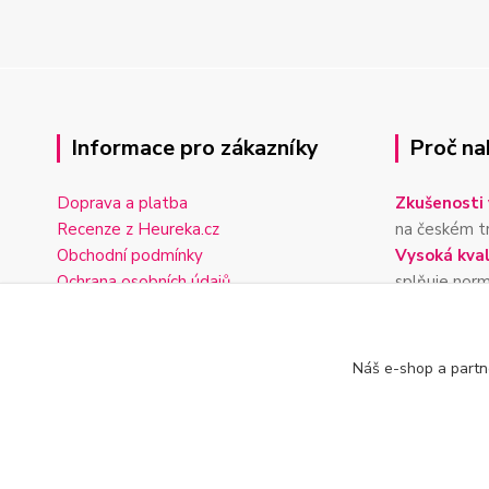
Informace pro zákazníky
Proč na
Doprava a platba
Zkušenosti 
Recenze z Heureka.cz
na českém t
Obchodní podmínky
Vysoká kval
Ochrana osobních údajů
splňuje nor
Reklamační řád
Doprava z
Formulář pro vrácení zboží
nákup nad 4
Rychlé odes
Náš e-shop a partn
objednávky