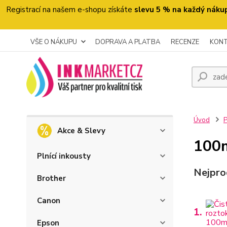
Registrací na našem e-shopu získáte
slevu 5 % na každý náku
VŠE O NÁKUPU
DOPRAVA A PLATBA
RECENZE
KON
Úvod
P
Akce & Slevy
100
Plnící inkousty
Nejpro
Brother
Canon
1.
Epson