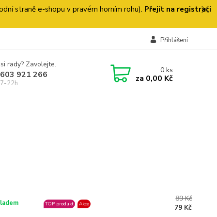
 úvodní straně e-shopu v pravém horním rohu).
Přejít na registraci
Přihlášení
si rady? Zavolejte.
0
ks
 603 921 266
za
0,00 Kč
 7-22h
89 Kč
ladem
TOP produkt
Akce
79 Kč