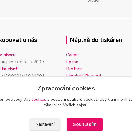
předem
kupovat u nás
Náplně do tiskáren
v oboru
Canon
rhu jsme od roku 2009
Epson
ita zboží
Brother
my ISO9001/ ISO14001
Hewlett Packard
darma
Lexmark
Zpracování cookies
99 Kč a platba předem
Kodak
lání
Samsung
eři potřebují Váš
souhlas
s použitím souborů cookies, aby Vám mohli z
 expedujeme do 24h
týkající se Vašich zájmů.
Souhlasím
Nastavení