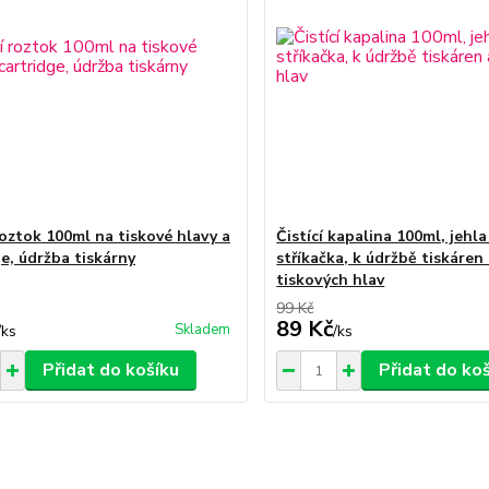
roztok 100ml na tiskové hlavy a
Čistící kapalina 100ml, jehla
ge, údržba tiskárny
stříkačka, k údržbě tiskáren
tiskových hlav
99 Kč
89 Kč
Skladem
/
ks
/
ks
Přidat do košíku
Přidat do ko