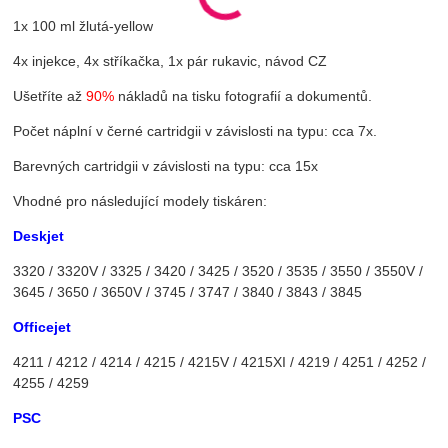
1x 100 ml žlutá-yellow
4x injekce, 4x stříkačka, 1x pár rukavic, návod CZ
Ušetříte až
90%
nákladů na tisku fotografií a dokumentů.
Počet náplní v černé cartridgii v závislosti na typu: cca 7x.
Barevných cartridgii v závislosti na typu: cca 15x
Vhodné pro následující modely tiskáren:
Deskjet
3320 / 3320V / 3325 / 3420 / 3425 / 3520 / 3535 / 3550 / 3550V /
3645 / 3650 / 3650V / 3745 / 3747 / 3840 / 3843 / 3845
Officejet
4211 / 4212 / 4214 / 4215 / 4215V / 4215XI / 4219 / 4251 / 4252 /
4255 / 4259
PSC