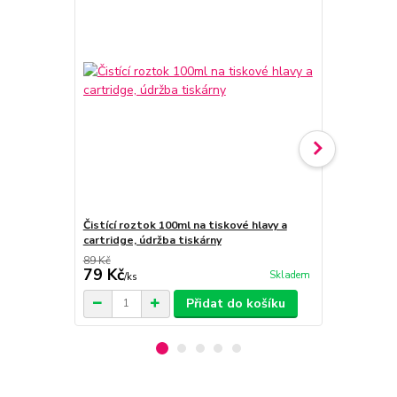
Čistící roztok 100ml na tiskové hlavy a
Inkoust 1x10
cartridge, údržba tiskárny
Refill kit
89 Kč
149 Kč
79 Kč
69 Kč
Skladem
/
ks
/
ks
Přidat do košíku