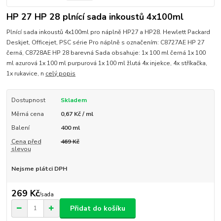
HP 27 HP 28 plnící sada inkoustů 4x100ml
Plnící sada inkoustů 4x100ml pro náplně HP27 a HP28. Hewlett Packard
Deskjet, Officejet, PSC série Pro náplně s označením: C8727AE HP 27
černá, C8728AE HP 28 barevná Sada obsahuje: 1x 100 ml černá 1x 100
ml azurová 1x 100 ml purpurová 1x 100 ml žlutá 4x injekce, 4x stříkačka,
1x rukavice, n
celý popis
Dostupnost
Skladem
Měrná cena
0,67 Kč / ml
Balení
400 ml
Cena před
469 Kč
slevou
Nejsme plátci DPH
269 Kč
/
sada
Přidat do košíku