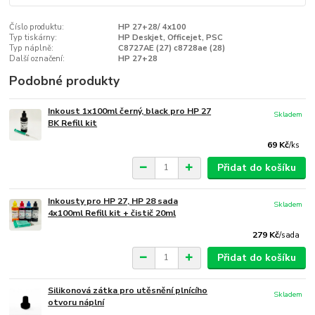
Číslo produktu:
HP 27+28/ 4x100
Typ tiskárny:
HP Deskjet, Officejet, PSC
Typ náplně:
C8727AE (27) c8728ae (28)
Další označení:
HP 27+28
Podobné produkty
Inkoust 1x100ml černý, black pro HP 27
Skladem
BK Refill kit
69 Kč
/
ks
Přidat do košíku
Inkousty pro HP 27, HP 28 sada
Skladem
4x100ml Refill kit + čistič 20ml
279 Kč
/
sada
Přidat do košíku
Silikonová zátka pro utěsnění plnícího
Skladem
otvoru náplní