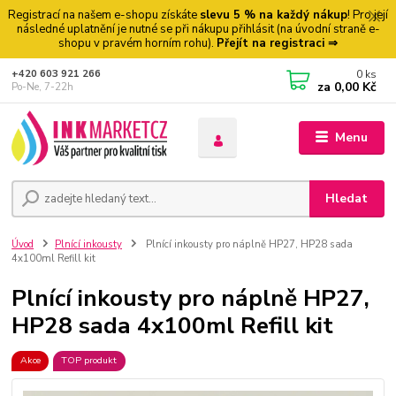
Registrací na našem e-shopu získáte
slevu 5 % na každý nákup
! Pro její
následné uplatnění je nutné se při nákupu přihlásit (na úvodní straně e-
shopu v pravém horním rohu).
Přejít na registraci ⇒
0
ks
+420 603 921 266
za
0,00 Kč
Po-Ne, 7-22h
Menu
Hledat
Úvod
Plnící inkousty
Plnící inkousty pro náplně HP27, HP28 sada
4x100ml Refill kit
Plnící inkousty pro náplně HP27,
HP28 sada 4x100ml Refill kit
Akce
TOP produkt