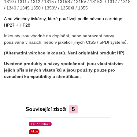
1310 / 1311 / 1312 / 1315 / 1315S / 1315V / 1315XI / 1317 / 1318
/ 1340 / 1345 1350 / 1350V / 1350XI / 1355
A na všechny tiskárny, které používají podle návodu cartridge
HP27 + HP28
Inkousty jsou vhodné na doplnění, nebo nahrazení barvy
používané v našich,
nebo v jakékoli jiných CISS / SPDI systémů.
(Alternatiní výrobce inkoustů. Není originální produkt HP)
Uvedené produkty a názvy společností jsou vlastnictvím
jejich příslušných vlastníků a jsou použity pouze pro
označení kompatibility a identifikaci.
Související zboží
5
TOP produkt
TOP produkt
Akce
Akce