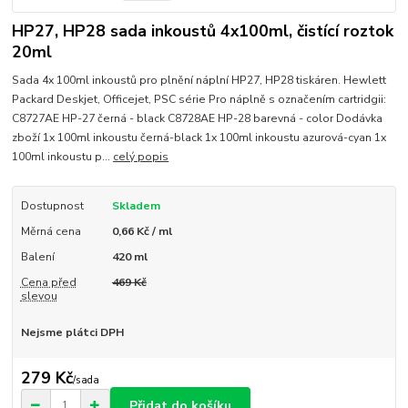
HP27, HP28 sada inkoustů 4x100ml, čistící roztok
20ml
Sada 4x 100ml inkoustů pro plnění náplní HP27, HP28 tiskáren. Hewlett
Packard Deskjet, Officejet, PSC série Pro náplně s označením cartridgii:
C8727AE HP-27 černá - black C8728AE HP-28 barevná - color Dodávka
zboží 1x 100ml inkoustu černá-black 1x 100ml inkoustu azurová-cyan 1x
100ml inkoustu p...
celý popis
Dostupnost
Skladem
Měrná cena
0,66 Kč / ml
Balení
420 ml
Cena před
469 Kč
slevou
Nejsme plátci DPH
279 Kč
/
sada
Přidat do košíku