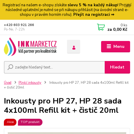
Registrací na našem e-shopu získáte
slevu 5 % na každý nákup
! Pro její
následné uplatnění je nutné se při nákupu přihlásit (na úvodní straně e-
shopu v pravém horním rohu).
Přejít na registraci ⇒
0
ks
+420 603 921 266
za
0,00 Kč
Po-Ne, 7-22h
Menu
Hledat
Úvod
Plnící inkousty
Inkousty pro HP 27, HP 28 sada 4x100ml Refill kit
+ čistič 20ml
Inkousty pro HP 27, HP 28 sada
4x100ml Refill kit + čistič 20ml
Akce
TOP produkt