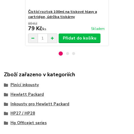
Čistící roztok 100ml na tiskové hlavy a
Silikonová z
cartridge, údržba tiskárny
otvoru nápln
89 Kč
9 Kč
79 Kč
5 Kč
Skladem
/
ks
/
ks
Přidat do košíku
Zboží zařazeno v kategoriích
Plnící inkousty
Hewlett Packard
Inkousty pro Hewlett Packard
HP27 / HP28
Hp Officejet series