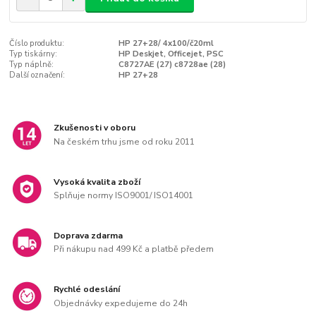
Číslo produktu:
HP 27+28/ 4x100/č20ml
Typ tiskárny:
HP Deskjet, Officejet, PSC
Typ náplně:
C8727AE (27) c8728ae (28)
Další označení:
HP 27+28
Zkušenosti v oboru
Na českém trhu jsme od roku 2011
Vysoká kvalita zboží
Splňuje normy ISO9001/ ISO14001
Doprava zdarma
Při nákupu nad 499 Kč a platbě předem
Rychlé odeslání
Objednávky expedujeme do 24h