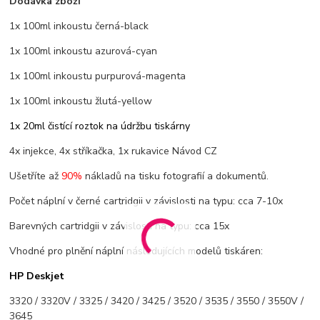
Dodávka zboží
1x 100ml inkoustu černá-black
1x 100ml inkoustu azurová-cyan
1x 100ml inkoustu purpurová-magenta
1x 100ml inkoustu žlutá-yellow
1x 20ml čistící roztok na údržbu tiskárny
4x injekce, 4x stříkačka, 1x rukavice Návod CZ
Ušetříte až
90%
nákladů na tisku fotografií a dokumentů.
Počet náplní v černé cartridgii v závislosti na typu: cca 7-10x
Barevných cartridgii v závislosti na typu: cca 15x
Vhodné pro plnění náplní následujících modelů tiskáren:
HP Deskjet
3320 / 3320V / 3325 / 3420 / 3425 / 3520 / 3535 / 3550 / 3550V /
3645