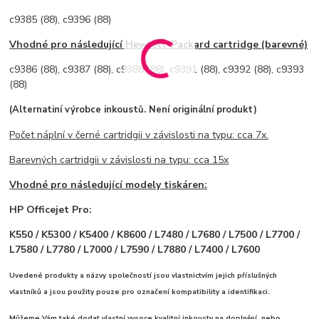
c9385 (88), c9396 (88)
Vhodné pro následující Hewlett-Packard cartridge (barevné)
c9386 (88), c9387 (88), c9388 (88), c9391 (88), c9392 (88), c9393
(88)
(Alternatiní výrobce inkoustů. Není originální produkt)
Počet náplní v černé cartridgii v závislosti na typu: cca 7x
.
Barevných cartridgii v závislosti na typu: cca 15x
Vhodné pro následující modely tiskáren:
HP Officejet Pro:
K550 / K5300 / K5400 / K8600 / L7480 / L7680 / L7500 / L7700 /
L7580 / L7780 / L7000 / L7590 / L7880 / L7400 / L7600
Uvedené produkty a názvy společností jsou vlastnictvím jejich příslušných
vlastníků a jsou použity pouze pro označení kompatibility a identifikaci.
Můžeme Vám také dodat vlastní vysoce kvalitní inkousty na doplnění, nebo