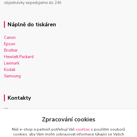
objednávky expedujeme do 24h
Náplně do tiskáren
Canon
Epson
Brother
Hewlett Packard
Lexmark
Kodak
Samsung
Kontakty
Zpracování cookies
Josef Macek
+420 603 921 266
Náš e-shop a partneři potřebují Váš
souhlas
s použitím souborů
Po-Ne, 7-22h
cookies, aby Vám mohli zobrazovat informace týkající se Vašich