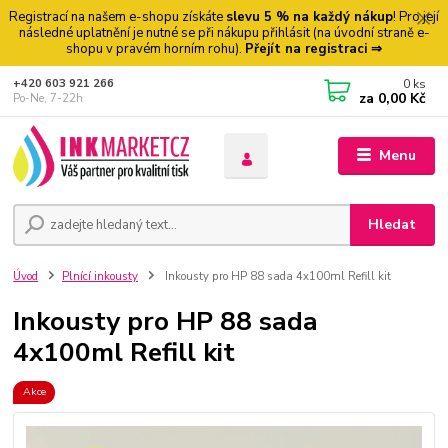
Registrací na našem e-shopu získáte
slevu 5 % na každý nákup
! Pro její
následné uplatnění je nutné se při nákupu přihlásit (na úvodní straně e-
shopu v pravém horním rohu).
Přejít na registraci ⇒
0
ks
+420 603 921 266
za
0,00 Kč
Po-Ne, 7-22h
Menu
Hledat
Úvod
Plnící inkousty
Inkousty pro HP 88 sada 4x100ml Refill kit
Inkousty pro HP 88 sada
4x100ml Refill kit
Akce