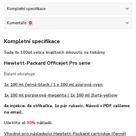
Kompletní specifikace
Komentáře
0
Kompletní specifikace
Sada 4x 100ml velice kvalitních inkoustů na tiskárny
Hewlett-Packard Officejet Pro serie
Balení obsahuje:
1x 100 ml černá-black /
1 x 100 ml azurová-cyan
1x 100 ml purpurová-magenta /
1x 100 ml žlutá-yellow
4x injekce, 4x stříkačka, 1x pár rukavic
, Návod v PDF zašleme
na email.
Ušetříte až
90%
nákladů.
Vhodné pro následující Hewlett-Packard cartridge (černé)