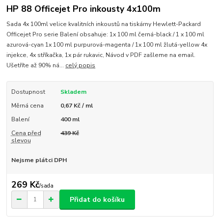
HP 88 Officejet Pro inkousty 4x100m
Sada 4x 100ml velice kvalitních inkoustů na tiskárny Hewlett-Packard
Officejet Pro serie Balení obsahuje: 1x 100 ml černá-black / 1 x 100 ml
azurová-cyan 1x 100 ml purpurová-magenta / 1x 100 ml žlutá-yellow 4x
injekce, 4x stříkačka, 1x pár rukavic, Návod v PDF zašleme na email.
Ušetříte až 90% ná...
celý popis
Dostupnost
Skladem
Měrná cena
0,67 Kč / ml
Balení
400 ml
Cena před
439 Kč
slevou
Nejsme plátci DPH
269 Kč
/
sada
Přidat do košíku