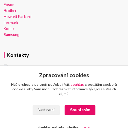
Epson
Brother
Hewlett Packard
Lexmark
Kodak
Samsung
Kontakty
Zpracování cookies
Josef Macek
+420 603 921 266
Náš e-shop a partneři potřebují Váš
souhlas
s použitím souborů
Po-Ne, 7-22h
cookies, aby Vám mohli zobrazovat informace týkající se Vašich
zájmů.
info@inkmarket.cz
Souhlasím
Nastavení
Souhlas můžete odmítnout
zde
.