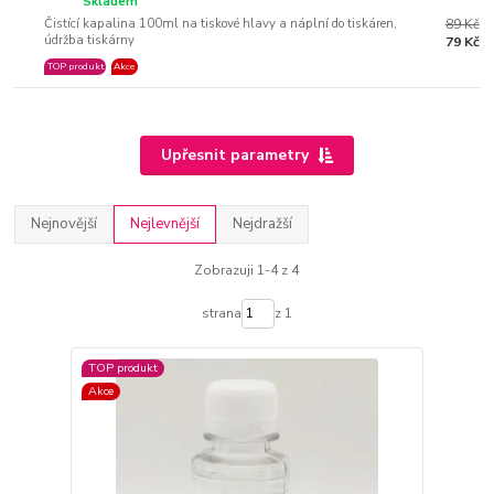
Skladem
Čistící kapalina 100ml na tiskové hlavy a náplní do tiskáren,
89 Kč
údržba tiskárny
79 Kč
TOP produkt
Akce
Upřesnit parametry
Nejnovější
Nejlevnější
Nejdražší
Zobrazuji 1-4 z 4
strana
z 1
TOP produkt
Akce