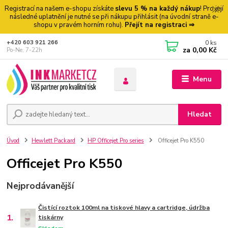
Registrací na našem e-shopu získáte
slevu 5 % na každý nákup
! Pro její
následné uplatnění je nutné se při nákupu přihlásit (na úvodní straně e-
shopu v pravém horním rohu).
Přejít na registraci ⇒
0
ks
+420 603 921 266
za
0,00 Kč
Po-Ne, 7-22h
Menu
Hledat
Úvod
Hewlett Packard
HP Officejet Pro series
Officejet Pro K550
Officejet Pro K550
Nejprodávanější
Čistící roztok 100ml na tiskové hlavy a cartridge, údržba
1.
tiskárny