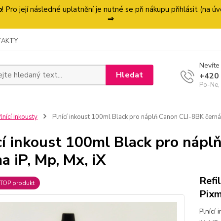
p
! Pro její následné uplatnění je nutné se při nákupu přihlásit (na
⇒
TAKTY
Nevíte 
Hledat
+420
Po-Ne,
lnící inkousty
Plnící inkoust 100ml Black pro náplň Canon CLI-8BK černá 
cí inkoust 100ml Black pro nápl
a iP, Mp, Mx, iX
Refi
TOP produkt
Pixm
Plnící