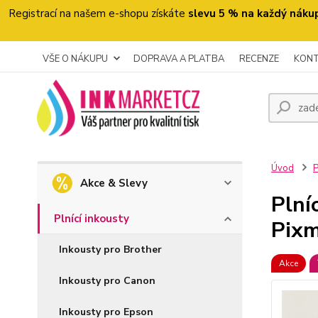
Registrací na našem e-shopu získáte
slevu 5 % na každý náku
VŠE O NÁKUPU
DOPRAVA A PLATBA
RECENZE
KON
Úvod
P
Akce & Slevy
Plní
Plnící inkousty
Pixm
Inkousty pro Brother
Akce
Inkousty pro Canon
Inkousty pro Epson