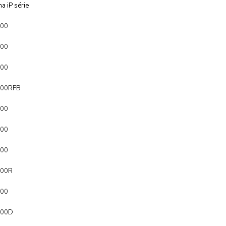
a iP série
300
500
200
200RFB
300
500
200
200R
300
600D