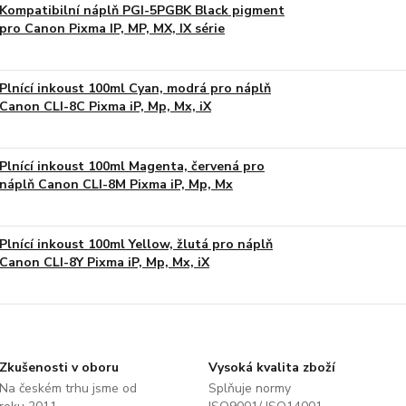
Kompatibilní náplň PGI-5PGBK Black pigment
pro Canon Pixma IP, MP, MX, IX série
Plnící inkoust 100ml Cyan, modrá pro náplň
Canon CLI-8C Pixma iP, Mp, Mx, iX
Plnící inkoust 100ml Magenta, červená pro
náplň Canon CLI-8M Pixma iP, Mp, Mx
Plnící inkoust 100ml Yellow, žlutá pro náplň
Canon CLI-8Y Pixma iP, Mp, Mx, iX
Zkušenosti v oboru
Vysoká kvalita zboží
Na českém trhu jsme od
Splňuje normy