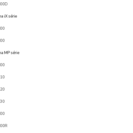
700D
a iX série
000
000
a MP série
500
510
520
530
600
600R