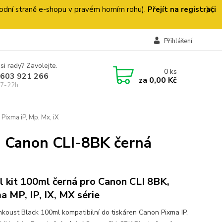
 úvodní straně e-shopu v pravém horním rohu).
Přejít na registraci
Přihlášení
si rady? Zavolejte.
0
ks
 603 921 266
za
0,00 Kč
 7-22h
Pixma iP, Mp, Mx, iX
ň Canon CLI-8BK černá
ll kit 100ml černá pro Canon CLI 8BK,
a MP, IP, IX, MX série
 inkoust Black 100ml kompatibilní do tiskáren Canon Pixma IP,