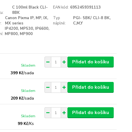
C 100ml Black CLI-
EAN kód:
6952459391113
u:
8BK
Canon Pixma IP, MP, IX,
Typ
PGI- 5BK/ CLI-8 BK,
:
MX series
náplně:
C,M,Y
IP4200, MP530, IP6600,
í:
MP800, MP900
Přidat do košíku
Skladem
399 Kč
/
sada
Přidat do košíku
Skladem
209 Kč
/
sada
Přidat do košíku
Skladem
99 Kč
/
Ks