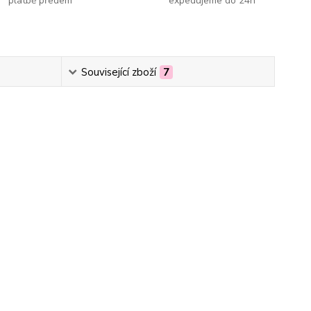
platbě předem
expedujeme do 24h
Související zboží
7