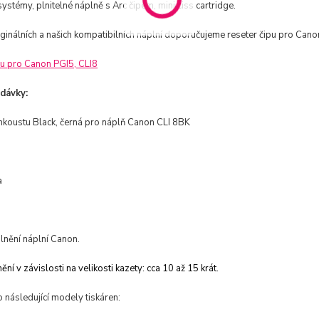
systémy, plnitelné náplně s Arc čipem, mini ciss cartridge.
iginálních a našich kompatibilních náplní doporučujeme reseter čipu pro Cano
pu pro Canon PGI5, CLI8
dávky:
nkoustu Black, černá pro náplň Canon CLI 8BK
a
lnění náplní Canon.
ění v závislosti na velikosti kazety: cca 10 až 15 krát.
 následující modely tiskáren: