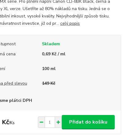
, MX série. Pro plnění náplní Canon CLI-8BK Black, černá a
y XL verze. Ušetříte až 80% nákladů na tisku. Jedná se o
bilní inkoust, vysoké kvality. Nejvýhodnější způsob tisku,
návratnost investice, již od pr...
celý popis
tupnost
Skladem
ná cena
0,69 Kč / ml
ení
100 ml
a před slevou
149 Kč
sme plátci DPH
 Kč
Přidat do košíku
/
Ks