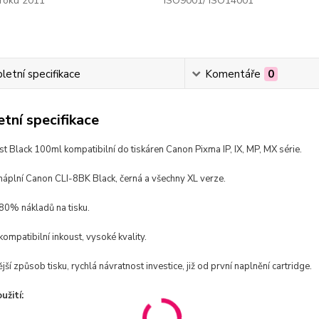
roku 2011
ISO9001/ ISO14001
etní specifikace
Komentáře
0
tní specifikace
ust Black 100ml kompatibilní do tiskáren Canon Pixma IP, IX, MP, MX série.
náplní Canon CLI-8BK Black, černá a všechny XL verze.
 80% nákladů na tisku.
kompatibilní inkoust, vysoké kvality.
ší způsob tisku, rychlá návratnost investice, již od první naplnění cartridge.
žití: