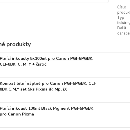
Číslo
produkt
Typ
tiskárny
Další
označen
é produkty
Plnící inkousty 5x100ml pro Canon PGI-5PGBK,
CLI-8BK, C, M, Y + čistič
Kompatibilní náplně pro Canon PGI-5PGBK. CLI-
8BK C,M,Y set 5ks Pixma iP, Mp, iX
Plnící inkoust 100ml Black Pigment PGI-5PGBK
pro Canon Pixma