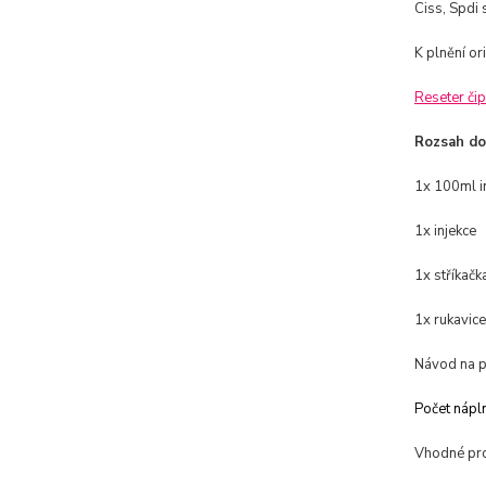
Ciss, Spdi 
K plnění or
Reseter či
Rozsah do
1x 100ml i
1x injekce
1x stříkačk
1x rukavice
Návod na p
Počet nápln
Vhodné pro