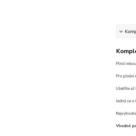
Kompl
Komple
Plnící inko
Pro plnění 
Ušetříte až
Jedná se o 
Nejvýhodněj
Vhodné pou