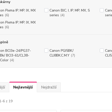
skárny
on Pixma IP, MP, IX, MX
Canon BJC, I, IP, MP, MX, S
Cano
ies
(6)
series
(4)
seri
on Pixma IP, MP, IX, MX
ies
(6)
áplně
on BCI3e-24/PG37-
Canon PGI5BK/
Can
Bk/ BCI3-61/CL38-
CLI8BK.C.M.Y
(7)
CLI5
Color
(4)
jší
Nejlevnější
Nejdražší
1-6 z 19