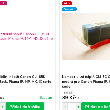
dukt
Akce
Novinka
bilní náplň Canon CLI-8BK
Kompatibilní náplň CLI-8C 
lack, Pixma IP, MP, MX, IX série
modrá pro Canon Pixma IP, 
série
109 Kč
39 Kč
Skladem
/
Ks
/
Ks
Přidat do košíku
Přidat do ko