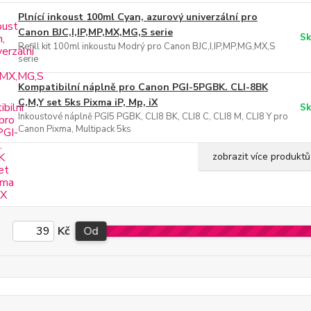
Plnící inkoust 100ml Cyan, azurový univerzální pro
Canon BJC,I,IP,MP,MX,MG,S serie
Sk
Refill kit 100ml inkoustu Modrý pro Canon BJC,I,IP,MP,MG,MX,S
serie
Kompatibilní náplně pro Canon PGI-5PGBK. CLI-8BK
C,M,Y set 5ks Pixma iP, Mp, iX
Sk
Inkoustové náplně PGI5 PGBK, CLI8 BK, CLI8 C, CLI8 M, CLI8 Y pro
Canon Pixma, Multipack 5ks
zobrazit více produktů
Kč
Od