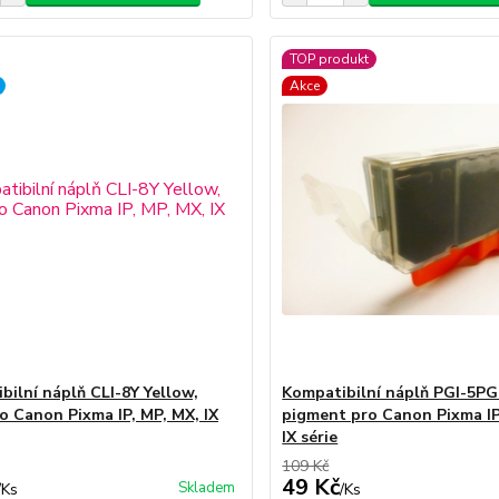
TOP produkt
Akce
bilní náplň CLI-8Y Yellow,
Kompatibilní náplň PGI-5PG
ro Canon Pixma IP, MP, MX, IX
pigment pro Canon Pixma IP
IX série
109 Kč
49 Kč
Skladem
/
Ks
/
Ks