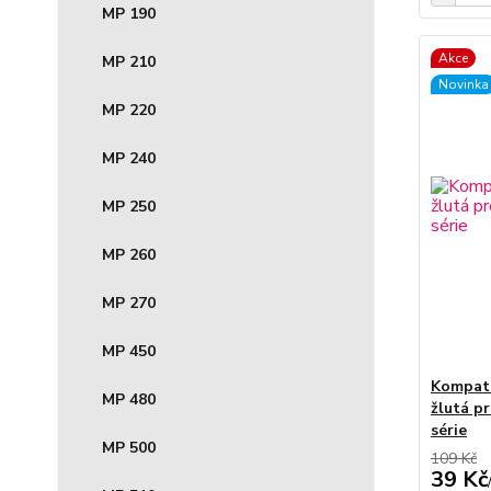
MP 190
Akce
MP 210
Novinka
MP 220
MP 240
MP 250
MP 260
MP 270
MP 450
Kompati
MP 480
žlutá p
série
MP 500
109 Kč
39 Kč