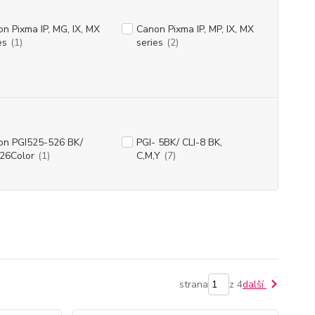
n Pixma IP, MG, IX, MX
Canon Pixma IP, MP, IX, MX
es
(1)
series
(2)
on PGI525-526 BK/
PGI- 5BK/ CLI-8 BK,
26Color
(1)
C,M,Y
(7)
strana
z 4
další