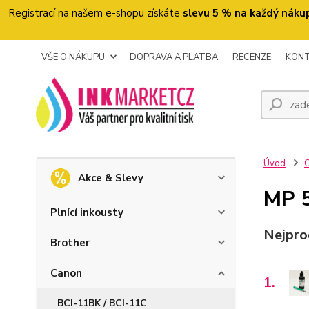
Registrací na našem e-shopu získáte
slevu 5 % na každý náku
VŠE O NÁKUPU
DOPRAVA A PLATBA
RECENZE
KON
Úvod
Akce & Slevy
MP 
Plnící inkousty
Nejpro
Brother
Canon
1.
BCI-11BK / BCI-11C