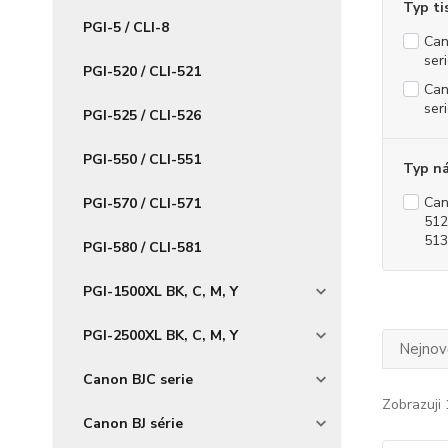
Typ ti
PGI-5 / CLI-8
Can
ser
PGI-520 / CLI-521
Can
ser
PGI-525 / CLI-526
PGI-550 / CLI-551
Typ n
Can
PGI-570 / CLI-571
512
513
PGI-580 / CLI-581
PGI-1500XL BK, C, M, Y
PGI-2500XL BK, C, M, Y
Nejnově
Canon BJC serie
Zobrazuji 
Canon BJ série