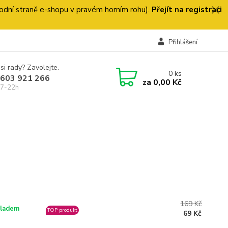
 úvodní straně e-shopu v pravém horním rohu).
Přejít na registraci
Přihlášení
si rady? Zavolejte.
0
ks
 603 921 266
za
0,00 Kč
 7-22h
169 Kč
ladem
TOP produkt
69 Kč