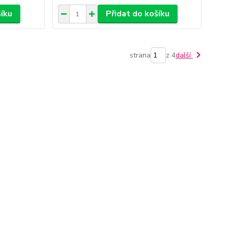
šíku
Přidat do košíku
strana
z 4
další