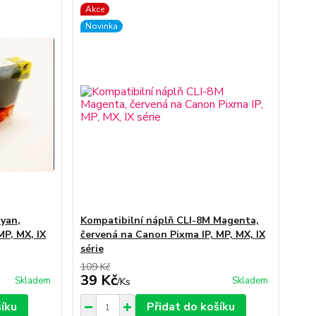
Akce
Novinka
Cyan,
Kompatibilní náplň CLI-8M Magenta,
MP, MX, IX
červená na Canon Pixma IP, MP, MX, IX
série
109 Kč
39 Kč
Skladem
Skladem
/
Ks
šíku
Přidat do košíku