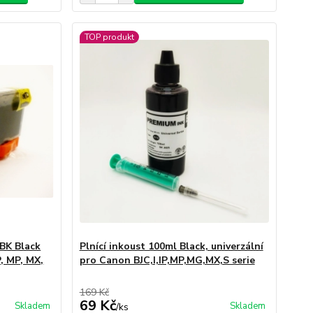
TOP produkt
BK Black
Plnící inkoust 100ml Black, univerzální
, MP, MX,
pro Canon BJC,I,IP,MP,MG,MX,S serie
169 Kč
69 Kč
Skladem
Skladem
/
ks