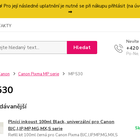
p
! Pro její následné uplatnění je nutné se při nákupu přihlásit (na
⇒
TAKTY
Nevíte 
Hledat
+420
Po-Ne,
Canon
Canon Pixma MP serie
MP 530
530
dávanější
Plnící inkoust 100ml Black, univerzální pro Canon
Sk
BJC,I,IP,MP,MG,MX,S serie
Refill kit 100ml černá pro Canon Pixma BJC,I,IP,MP,MG,MX,S