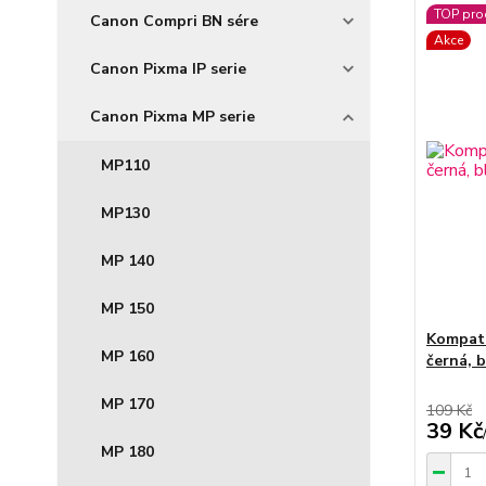
TOP pro
Canon Compri BN sére
Akce
Canon Pixma IP serie
Canon Pixma MP serie
MP110
MP130
MP 140
MP 150
Kompati
MP 160
černá, b
MP 170
109 Kč
39 Kč
MP 180