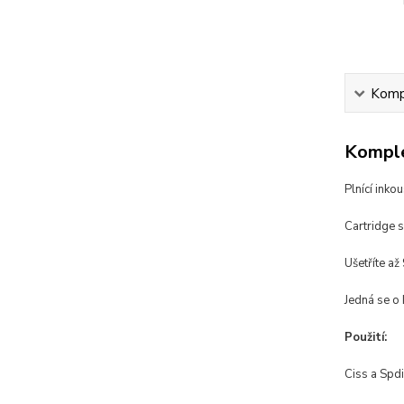
Kompl
Komple
Plnící inko
Cartridge 
Ušetříte až
Jedná se o 
Použití:
Ciss a Spdi