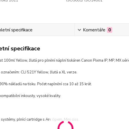
roku 2011
ISO9001/ ISO14001
etní specifikace
Komentáře
0
tní specifikace
ust 100ml Yellow, žlutá pro plnění náplní tiskáren
Canon Pixma IP, MP, MX séri
s označením:
CLI 521Y Yellow, žlutá a XL verze.
 90% nákladů na tisku. Počet naplnění cca 10 až 15 krát.
kompatibilní inkousty, vysoké kvality.
 systémy, plnící cartridge s Arc čipem. Mini ciss.