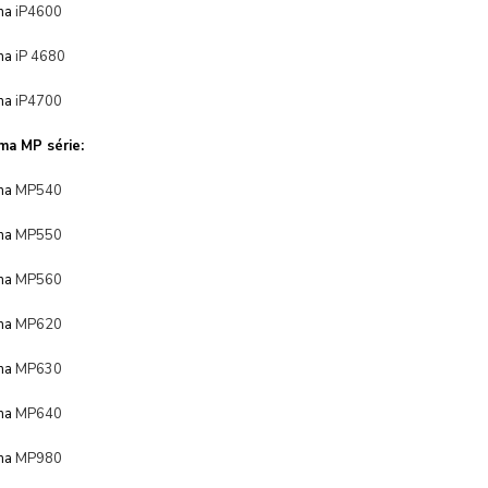
ma
iP4600
ma
iP 4680
ma
iP4700
ma MP série:
ma
MP540
ma
MP550
ma
MP560
ma
MP620
ma
MP630
ma
MP640
ma
MP980