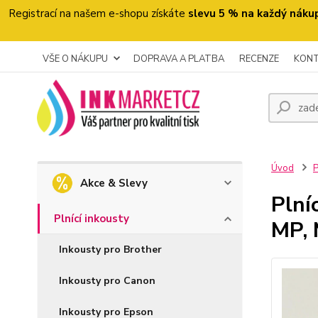
Registrací na našem e-shopu získáte
slevu 5 % na každý náku
VŠE O NÁKUPU
DOPRAVA A PLATBA
RECENZE
KON
Úvod
P
Akce & Slevy
Plní
Plnící inkousty
MP, 
Inkousty pro Brother
Inkousty pro Canon
Inkousty pro Epson