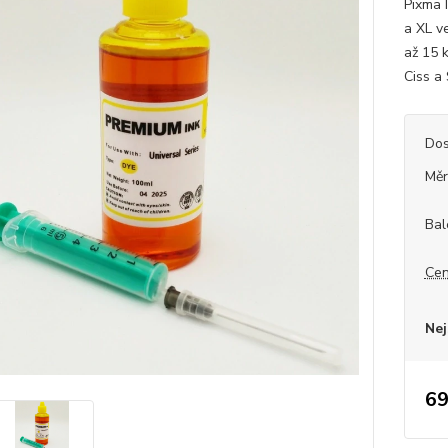
Pixma I
a XL v
až 15 k
Ciss a 
Dos
Měr
Bal
Cen
Nej
69