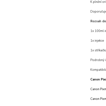
K plnění ori
Doporučuje
Rozsah do
1x 100ml i
1x injekce
1x stříkačk
Podrobný i
Kompatibiln
Canon Pixm
Canon Pix
Canon Pix