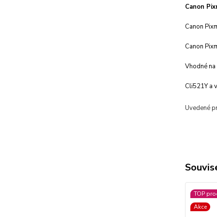
Canon Pix
Canon Pix
Canon Pix
Vhodné na o
Cli521Y a 
Uvedené pro
Souvise
TOP pro
Akce