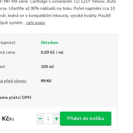
P, MP, MX série. Cartridge s označením: CLI 521Y Yellow, žlutá
erze. Ušetříte až 90% nákladů na tisku. Počet naplnění cca 10
rát. Jedná se o kompatibilní inkousty, vysoké kvality. Použití:
Spdi systém...
celý popis
tupnost
Skladem
ná cena
0,69 Kč / ml
ení
100 ml
a před slevou
99 Kč
sme plátci DPH
 Kč
Přidat do košíku
/
Ks