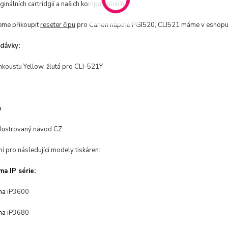
ginálních cartridgií a našich kompatibilních.
me přikoupit
reseter čipu
pro Canon náplně PGI520, CLI521 máme v eshop
dávky:
nkoustu
Yellow, žlutá pro CLI-521Y
a
lustrovaný návod CZ
í pro následující modely tiskáren:
a IP série:
ma
iP3600
ma
iP3680