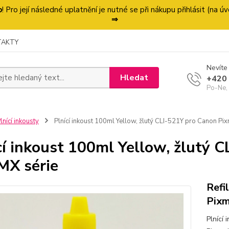
p
! Pro její následné uplatnění je nutné se při nákupu přihlásit (na
⇒
TAKTY
Nevíte 
Hledat
+420
Po-Ne,
lnící inkousty
Plnící inkoust 100ml Yellow, žlutý CLI-521Y pro Canon Pix
cí inkoust 100ml Yellow, žlutý 
MX série
Refi
Pixm
Plnící 