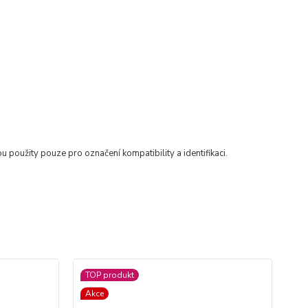
u použity pouze pro označení kompatibility a identifikaci.
TOP produkt
TO
Akce
Ak