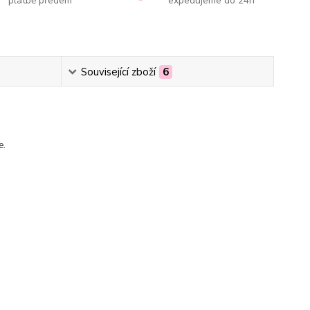
platbě předem
expedujeme do 24h
Související zboží
6
e.