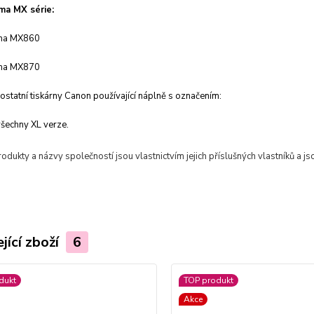
ma MX série:
ma
MX860
ma
MX870
statní tiskárny Canon používající náplně s označením:
všechny XL verze.
dukty a názvy společností jsou vlastnictvím jejich příslušných vlastníků a jso
jící zboží
6
dukt
TOP produkt
Akce