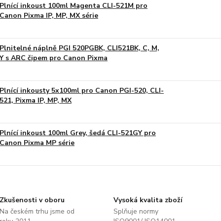
Plnící inkoust 100ml Magenta CLI-521M pro
Canon Pixma IP, MP, MX série
Plnitelné náplně PGI 520PGBK, CLI521BK, C, M,
Y s ARC čipem pro Canon Pixma
Plnící inkousty 5x100ml pro Canon PGI-520, CLI-
521, Pixma IP, MP, MX
Plnící inkoust 100ml Grey, šedá CLI-521GY pro
Canon Pixma MP série
Zkušenosti v oboru
Vysoká kvalita zboží
Na českém trhu jsme od
Splňuje normy