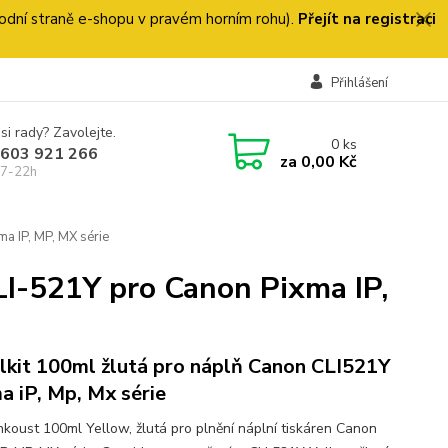
 úvodní straně e-shopu v pravém horním rohu).
Přejít na registraci
Přihlášení
si rady? Zavolejte.
0
ks
 603 921 266
za
0,00 Kč
 7-22h
ma IP, MP, MX série
CLI-521Y pro Canon Pixma IP,
llkit 100ml žlutá pro náplň Canon CLI521Y
a iP, Mp, Mx série
inkoust 100ml Yellow, žlutá pro plnění náplní tiskáren Canon