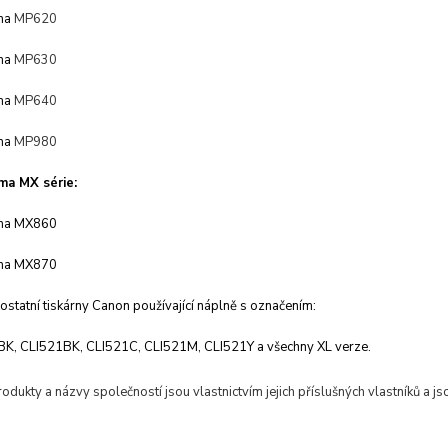
ma
MP620
ma
MP630
ma
MP640
ma
MP980
ma MX série:
ma
MX860
ma
MX870
statní tiskárny Canon používající náplně s označením:
, CLI521BK, CLI521C, CLI521M, CLI521Y a všechny XL verze.
dukty a názvy společností jsou vlastnictvím jejich příslušných vlastníků a jso