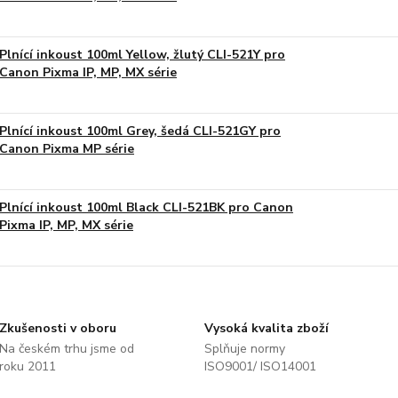
Plnící inkoust 100ml Yellow, žlutý CLI-521Y pro
Canon Pixma IP, MP, MX série
Plnící inkoust 100ml Grey, šedá CLI-521GY pro
Canon Pixma MP série
Plnící inkoust 100ml Black CLI-521BK pro Canon
Pixma IP, MP, MX série
Zkušenosti v oboru
Vysoká kvalita zboží
Na českém trhu jsme od
Splňuje normy
roku 2011
ISO9001/ ISO14001