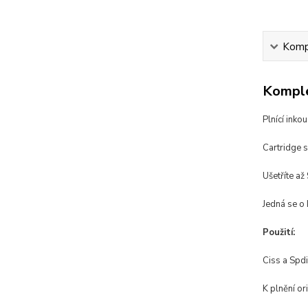
Kompl
Komple
Plnící inko
Cartridge 
Ušetříte až
Jedná se o 
Použití:
Ciss a Spdi
K plnění ori