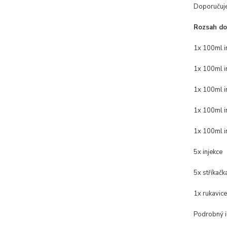
Doporučuje
Rozsah do
1x 100ml i
1x 100ml i
1x 100ml i
1x 100ml i
1x 100ml i
5x injekce
5x stříkačk
1x rukavice
Podrobný i