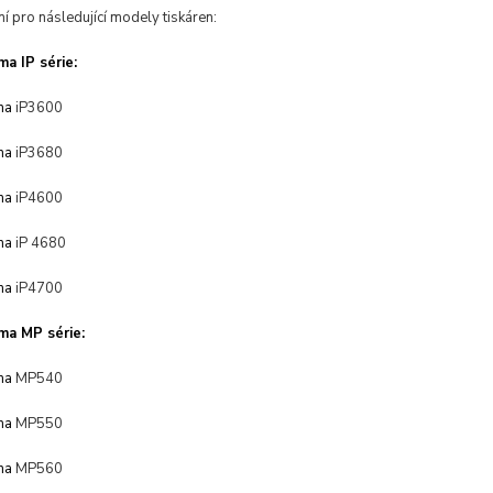
í pro následující modely tiskáren:
a IP série:
ma
iP3600
ma
iP3680
ma
iP4600
ma
iP 4680
ma
iP4700
ma MP série:
ma
MP540
ma
MP550
ma
MP560