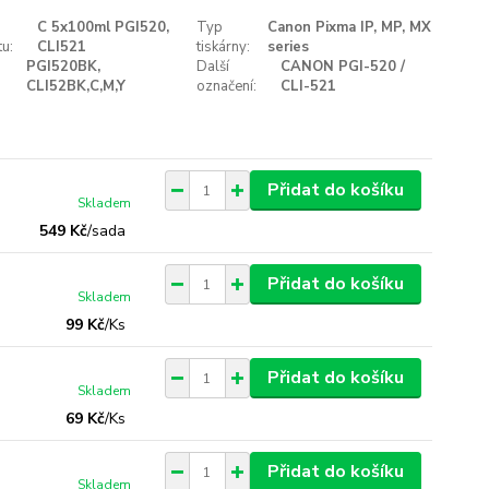
C 5x100ml PGI520,
Typ
Canon Pixma IP, MP, MX
u:
CLI521
tiskárny:
series
PGI520BK,
Další
CANON PGI-520 /
CLI52BK,C,M,Y
označení:
CLI-521
Přidat do košíku
Skladem
549 Kč
/
sada
Přidat do košíku
Skladem
99 Kč
/
Ks
Přidat do košíku
Skladem
69 Kč
/
Ks
Přidat do košíku
Skladem