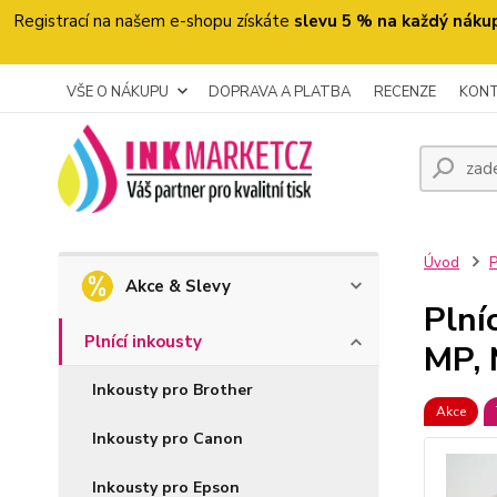
Registrací na našem e-shopu získáte
slevu 5 % na každý náku
VŠE O NÁKUPU
DOPRAVA A PLATBA
RECENZE
KON
Úvod
P
Akce & Slevy
Plní
Plnící inkousty
MP,
Inkousty pro Brother
Akce
Inkousty pro Canon
Inkousty pro Epson