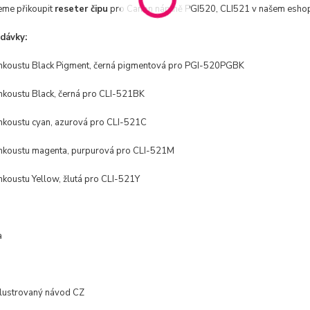
me přikoupit
reseter čipu
pro Canon náplně PGI520, CLI521 v našem esho
dávky:
nkoustu Black Pigment,
černá pigmentová pro PGI-520PGBK
nkoustu Black, černá pro CLI-521BK
nkoustu cyan,
azurová pro CLI-521C
nkoustu magenta
, purpurová pro CLI-521M
nkoustu Yellow,
žlutá pro CLI-521Y
a
lustrovaný návod CZ