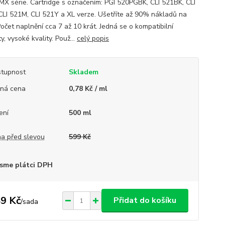
, MX série. Cartridge s označením: PGI 520PGBK, CLI 521BK, CLI
CLI 521M, CLI 521Y a XL verze. Ušetříte až 90% nákladů na
Počet naplnění cca 7 až 10 krát. Jedná se o kompatibilní
y, vysoké kvality. Použ...
celý popis
tupnost
Skladem
ná cena
0,78 Kč / ml
ení
500 ml
a před slevou
599 Kč
sme plátci DPH
9 Kč
Přidat do košíku
/
sada