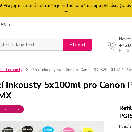
p
! Pro její následné uplatnění je nutné se při nákupu přihlásit (na
⇒
TAKTY
Nevíte 
Hledat
+420
Po-Ne,
lnící inkousty
Plnící inkousty 5x100ml pro Canon PGI-520, CLI-521, Pix
cí inkousty 5x100ml pro Canon P
 MX
Refi
TOP produkt
PGI5
Plnící