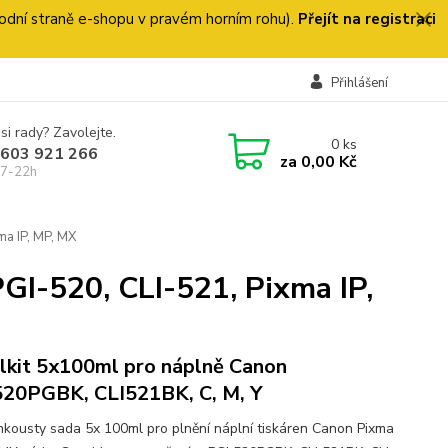
 úvodní straně e-shopu v pravém horním rohu).
Přejít na registraci
Přihlášení
si rady? Zavolejte.
0
ks
 603 921 266
za
0,00 Kč
 7-22h
ma IP, MP, MX
GI-520, CLI-521, Pixma IP,
llkit 5x100ml pro náplně Canon
20PGBK, CLI521BK, C, M, Y
 inkousty sada 5x 100ml pro plnění náplní tiskáren Canon Pixma