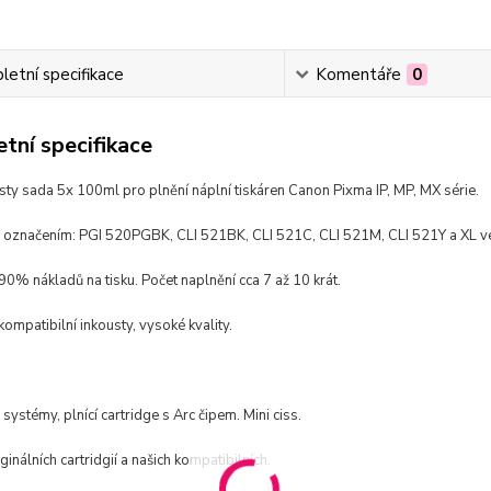
etní specifikace
Komentáře
0
tní specifikace
usty sada 5x 100ml pro plnění náplní tiskáren
Canon Pixma IP, MP, MX série.
s označením:
PGI 520PGBK, CLI 521BK, CLI 521C, CLI 521M, CLI 521Y a XL v
 90% nákladů na tisku. Počet naplnění cca 7 až 10 krát.
kompatibilní inkousty, vysoké kvality.
 systémy, plnící cartridge s Arc čipem. Mini ciss.
ginálních cartridgií a našich kompatibilních.