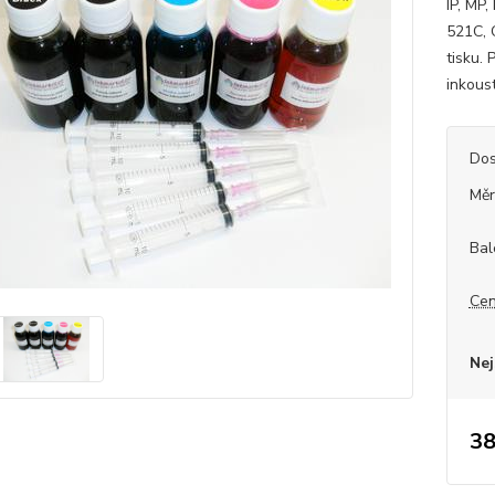
IP, MP
521C, 
tisku. 
inkoust
Dos
Měr
Bal
Cen
Nej
38