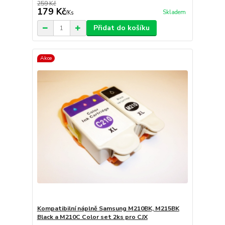
259 Kč
179 Kč
Skladem
/
Ks
Přidat do košíku
Akce
Kompatibilní náplně Samsung M210BK, M215BK
Black a M210C Color set 2ks pro CJX