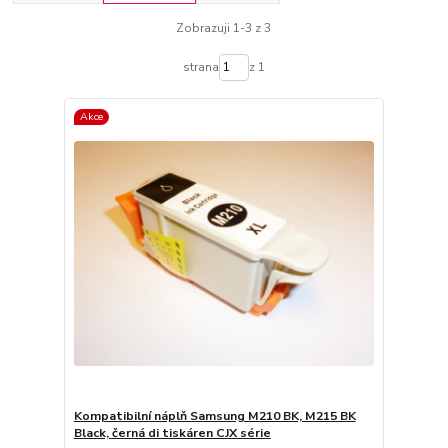
Zobrazuji 1-3 z 3
strana
z 1
Akce
Kompatibilní náplň Samsung M210 BK, M215 BK
Black, černá di tiskáren CJX série