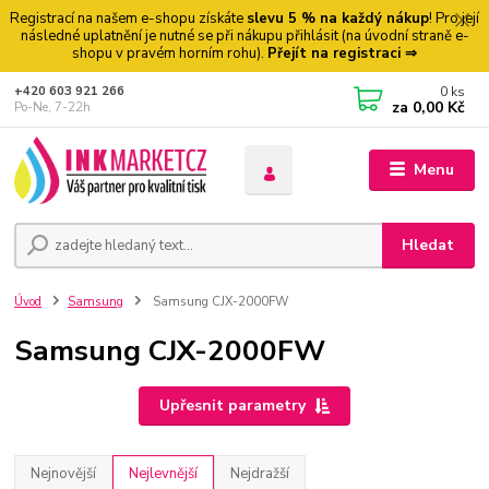
Registrací na našem e-shopu získáte
slevu 5 % na každý nákup
! Pro její
následné uplatnění je nutné se při nákupu přihlásit (na úvodní straně e-
shopu v pravém horním rohu).
Přejít na registraci ⇒
0
ks
+420 603 921 266
za
0,00 Kč
Po-Ne, 7-22h
Menu
Hledat
Úvod
Samsung
Samsung CJX-2000FW
Samsung CJX-2000FW
Upřesnit parametry
Nejnovější
Nejlevnější
Nejdražší