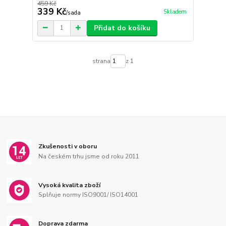
459 Kč
339 Kč
Skladem
/
sada
Přidat do košíku
strana
z 1
Zkušenosti v oboru
Na českém trhu jsme od roku 2011
Vysoká kvalita zboží
Splňuje normy ISO9001/ ISO14001
Doprava zdarma