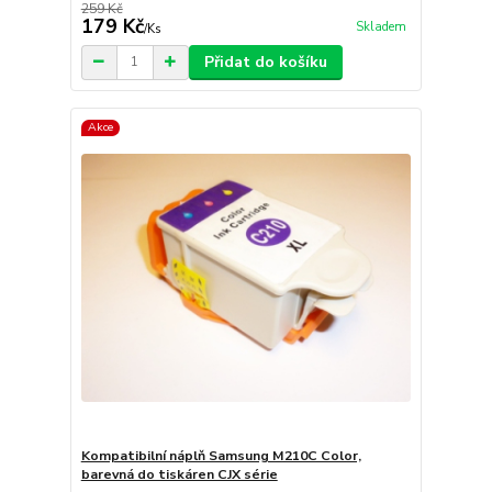
259 Kč
179 Kč
Skladem
/
Ks
Přidat do košíku
Akce
Kompatibilní náplň Samsung M210C Color,
barevná do tiskáren CJX série