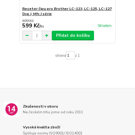
Reseter čipu pro Brother LC-123, LC-125, LC-127
Dcp J, Mfc J série
699 Kč
599 Kč
Skladem
/
ks
Přidat do košíku
strana
z 1
Zkušenosti v oboru
Na českém trhu jsme od roku 2011
Vysoká kvalita zboží
Splňuje normy ISO9001/ ISO14001