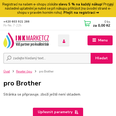
Registrací na našem e-shopu získáte
slevu 5 % na každý nákup
! Pro její
následné uplatnění je nutné se při nákupu přihlásit (na úvodní straně e-
shopu v pravém horním rohu).
Přejít na registraci ⇒
0
ks
+420 603 921 266
za
0,00 Kč
Po-Ne, 7-22h
Menu
Hledat
Úvod
Reseter čipu
pro Brother
pro Brother
Stránka se připravuje, zboží ještě není skladem.
Upřesnit parametry