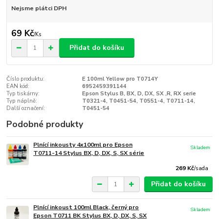
Nejsme plátci DPH
69 Kč
/
Ks
Přidat do košíku
Číslo produktu:
E 100ml Yellow pro T0714Y
EAN kód:
6952459391144
Typ tiskárny:
Epson Stylus B, BX, D, DX, SX ,R, RX serie
Typ náplně:
T0321-4, T0451-54, T0551-4, T0711-14,
Další označení:
T0451-54
Podobné produkty
Plnící inkousty 4x100ml pro Epson
Skladem
T0711-14 Stylus BX, D, DX, S, SX série
269 Kč
/
sada
Přidat do košíku
Plnící inkoust 100ml Black, černý pro
Skladem
Epson T0711 BK Stylus BX, D, DX, S, SX