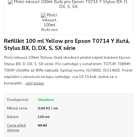
Refillkit 100 ml Yellow pro Epson T0714 Y žlutá,
Stylus BX, D, DX, S, SX série
Plnící inkoust 100ml Yellow, žlutá vhodná k plnění náplní tiskáren Epson
Stylus BX, D, DX, S, SX série. Pro cartridge s označením: T0714Y, T0894Y,
T004Y Ušetříte až 90% nákladů. Splňují normy: ISO9001, ISO14001. Počet
náplnění v závislosti na typu cartridge: cca 10-15 krát. Jedná se o
kompatibi...
celý popis
Dostupnost
Skladem
Měrná cena
0,69 Kč / ml
Balení
100 ml
Cena před
99 Kč
slevou