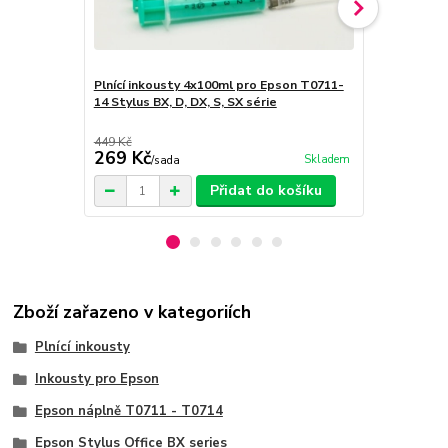
Plnící inkousty 4x100ml pro Epson T0711-
Plnící inkou
14 Stylus BX, D, DX, S, SX série
T0711 BK Sty
449 Kč
99 Kč
269 Kč
69 Kč
Skladem
/
sada
/
Ks
Přidat do košíku
Zboží zařazeno v kategoriích
Plnící inkousty
Inkousty pro Epson
Epson náplně T0711 - T0714
Epson Stylus Office BX series