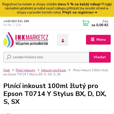
Registrací na našem e-shopu získáte
slevu 5 % na každý nákup
! Pro její
následné uplatnění je nutné se při nákupu přihlásit (na úvodní straně e-
shopu v pravém horním rohu).
Přejít na registraci ⇒
0
ks
+420 603 921 266
za
0,00 Kč
Po-Ne, 7-22h
Menu
Hledat
Úvod
Plnící inkousty
Inkousty pro Epson
Plnící inkoust 100ml žlutý
pro Epson T0714 Y Stylus BX, D, DX, S, SX
Plnící inkoust 100ml žlutý pro
Epson T0714 Y Stylus BX, D, DX,
S, SX