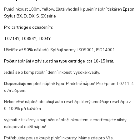
Plnící inkoust 100ml Yellow, žlutá vhodná k plnění náplní tiskáren
Epson
Stylus
BX, D, DX, S, SX série.
Pro cartridge s označením:
T0714Y, T0894Y, T004Y
Ušetříte až
90%
nákladů. Splňují normy: ISO9001, ISO14001.
Počet náplnění v závislosti na typu cartridge: cca 10-15 krát.
Jedná se o kompatibilní denní inkoust, vysoké kvality.
Doporučujeme
plnit náplně typu: Plnitelné náplně Pro Epson T0711-4
s Arc čipem.
Nekonečné náplně obsahují auto reset čip, který umožňuje reset čipu z
0-100% při každém
vyjmutí z tiskárny a naplnění náplně inkoustem,
nepotřebujete nikdy
nakupovat další náplně.
Potřebujete pouze koupit plnící inkousty. Máme zde pro Vás.