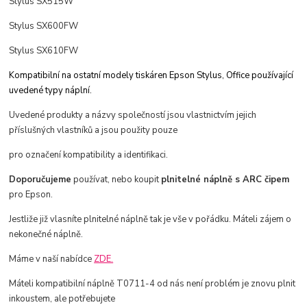
Stylus SX515W
Stylus SX600FW
Stylus SX610FW
Kompatibilní na ostatní modely tiskáren Epson Stylus, Office používající
uvedené typy náplní.
Uvedené produkty a názvy společností jsou vlastnictvím jejich
příslušných vlastníků a jsou použity pouze
pro označení kompatibility a identifikaci.
Doporučujeme
používat, nebo koupit
plnitelné náplně s ARC čipem
pro Epson.
Jestliže již vlasníte plnitelné náplně tak je vše v pořádku. Máteli zájem o
nekonečné náplně.
Máme v naší nabídce
ZDE.
Máteli kompatibilní náplně T0711-4 od nás není problém je znovu plnit
inkoustem, ale potřebujete