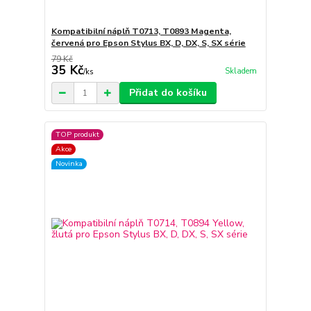
Kompatibilní náplň T0713, T0893 Magenta,
červená pro Epson Stylus BX, D, DX, S, SX série
79 Kč
35 Kč
Skladem
/
ks
Přidat do košíku
TOP produkt
Akce
Novinka