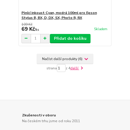
Plnící inkoust Cyan, modrá 100ml pro Epson
Stylus B, BX, D, DX, SX, Photo R, RX
109 Kč
69 Kč
Skladem
/
ks
Přidat do košíku
Načíst další produkty (6)
strana
z 4
další
Zkušenosti v oboru
Na českém trhu jsme od roku 2011