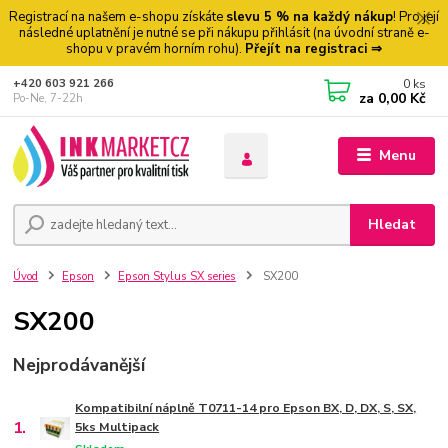
Registrací na našem e-shopu získáte
slevu 5 % na každý nákup
! Pro její
následné uplatnění je nutné se při nákupu přihlásit (na úvodní straně e-
shopu v pravém horním rohu).
Přejít na registraci ⇒
0
ks
+420 603 921 266
za
0,00 Kč
Po-Ne, 7-22h
Menu
Hledat
Úvod
Epson
Epson Stylus SX series
SX200
SX200
Nejprodávanější
Kompatibilní náplně T0711-14 pro Epson BX, D, DX, S, SX,
1.
5ks Multipack