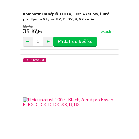
Kompatibilní náplň T0714, T0894 Yellow, žlutá
pro Epson Stylus BX, D, DX, S, SX série
99 Kč
35 Kč
Skladem
/
ks
Přidat do košíku
TOP produkt