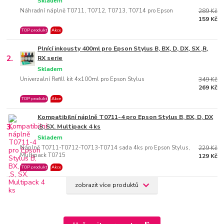
Skladem
Náhradní náplně T0711, T0712, T0713, T0714 pro Epson
289 Kč
159 Kč
TOP produkt
Akce
Plnící inkousty 400ml pro Epson Stylus B, BX, D, DX, SX ,R,
2.
RX serie
Skladem
Univerzalní Refill kit 4x100ml pro Epson Stylus
349 Kč
269 Kč
TOP produkt
Akce
Kompatibilní náplně T0711-4 pro Epson Stylus B, BX, D, DX
3.
,S, SX. Multipack 4 ks
Skladem
Náplně T0711-T0712-T0713-T0714 sada 4ks pro Epson Stylus,
229 Kč
Multipack T0715
129 Kč
TOP produkt
Akce
zobrazit více produktů