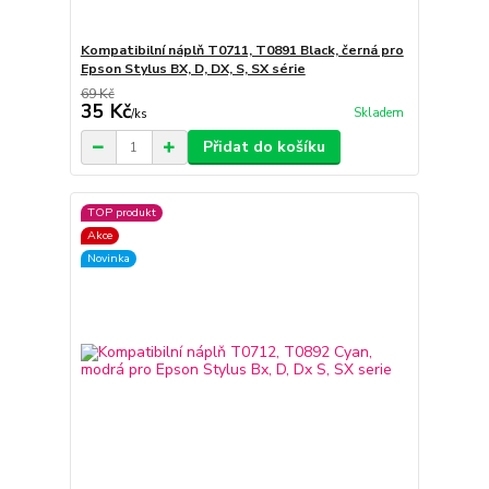
Kompatibilní náplň T0711, T0891 Black, černá pro
Epson Stylus BX, D, DX, S, SX série
69 Kč
35 Kč
Skladem
/
ks
Přidat do košíku
TOP produkt
Akce
Novinka