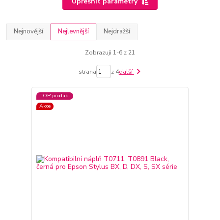
Upřesnit parametry
Nejnovější
Nejlevnější
Nejdražší
Zobrazuji 1-6 z 21
strana
z 4
další
TOP produkt
Akce