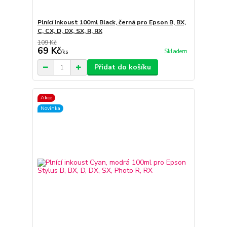
Plnící inkoust 100ml Black, černá pro Epson B, BX,
C, CX, D, DX, SX, R, RX
109 Kč
69 Kč
Skladem
/
ks
Přidat do košíku
Akce
Novinka