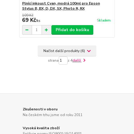
Plnící inkoust Cyan, modrá 100ml pro Epson
Stylus B, BX, D, DX, SX, Photo R, RX
109 Kč
69 Kč
Skladem
/
ks
Přidat do košíku
Načíst další produkty (6)
strana
z 4
další
Zkušenosti v oboru
Na českém trhu jsme od roku 2011
Vysoká kvalita zboží
Splňuje normy ISO9001/ ISO14001