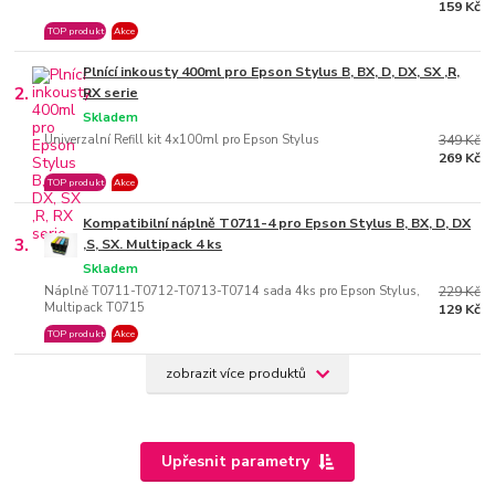
159 Kč
TOP produkt
Akce
Plnící inkousty 400ml pro Epson Stylus B, BX, D, DX, SX ,R,
2.
RX serie
Skladem
Univerzalní Refill kit 4x100ml pro Epson Stylus
349 Kč
269 Kč
TOP produkt
Akce
Kompatibilní náplně T0711-4 pro Epson Stylus B, BX, D, DX
3.
,S, SX. Multipack 4 ks
Skladem
Náplně T0711-T0712-T0713-T0714 sada 4ks pro Epson Stylus,
229 Kč
Multipack T0715
129 Kč
TOP produkt
Akce
zobrazit více produktů
Upřesnit parametry