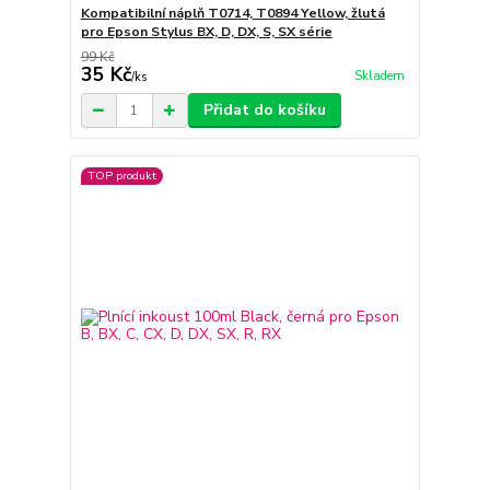
Kompatibilní náplň T0714, T0894 Yellow, žlutá
pro Epson Stylus BX, D, DX, S, SX série
99 Kč
35 Kč
Skladem
/
ks
Přidat do košíku
TOP produkt