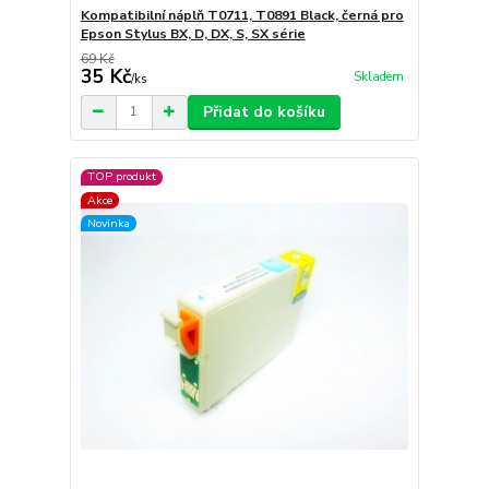
Kompatibilní náplň T0711, T0891 Black, černá pro
Epson Stylus BX, D, DX, S, SX série
69 Kč
35 Kč
Skladem
/
ks
Přidat do košíku
TOP produkt
Akce
Novinka