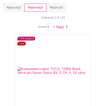
Nejnovější
Nejlevnější
Nejdražší
Zobrazuji 1-6 z 21
strana
z 4
další
TOP produkt
Akce