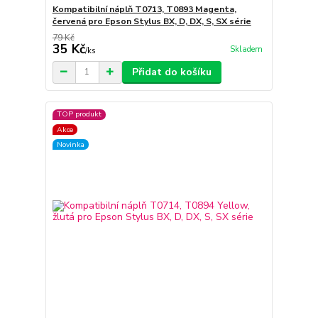
Kompatibilní náplň T0713, T0893 Magenta,
červená pro Epson Stylus BX, D, DX, S, SX série
79 Kč
35 Kč
Skladem
/
ks
Přidat do košíku
TOP produkt
Akce
Novinka