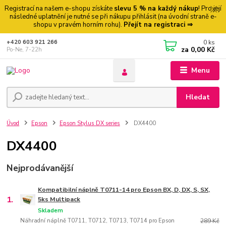
Registrací na našem e-shopu získáte
slevu 5 % na každý nákup
! Pro její
následné uplatnění je nutné se při nákupu přihlásit (na úvodní straně e-
shopu v pravém horním rohu).
Přejít na registraci ⇒
0
ks
+420 603 921 266
za
0,00 Kč
Po-Ne, 7-22h
Menu
Hledat
Úvod
Epson
Epson Stylus DX series
DX4400
DX4400
Nejprodávanější
Kompatibilní náplně T0711-14 pro Epson BX, D, DX, S, SX,
1.
5ks Multipack
Skladem
Náhradní náplně T0711, T0712, T0713, T0714 pro Epson
289 Kč