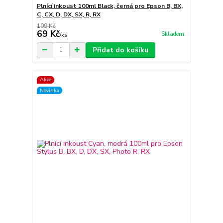
Plnící inkoust 100ml Black, černá pro Epson B, BX,
C, CX, D, DX, SX, R, RX
109 Kč
69 Kč
Skladem
/
ks
Přidat do košíku
Akce
Novinka