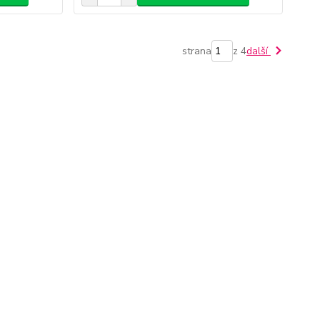
strana
z 4
další