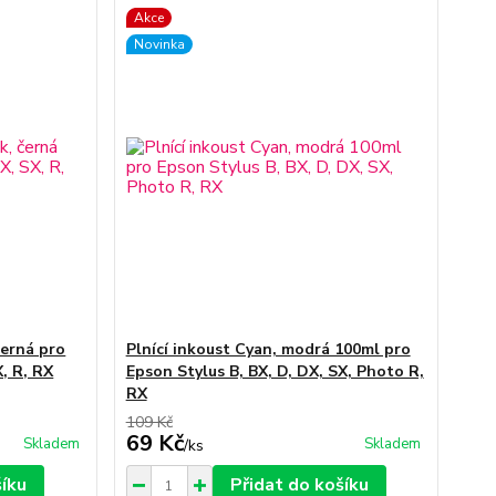
Akce
Novinka
černá pro
Plnící inkoust Cyan, modrá 100ml pro
X, R, RX
Epson Stylus B, BX, D, DX, SX, Photo R,
RX
109 Kč
69 Kč
Skladem
Skladem
/
ks
šíku
Přidat do košíku