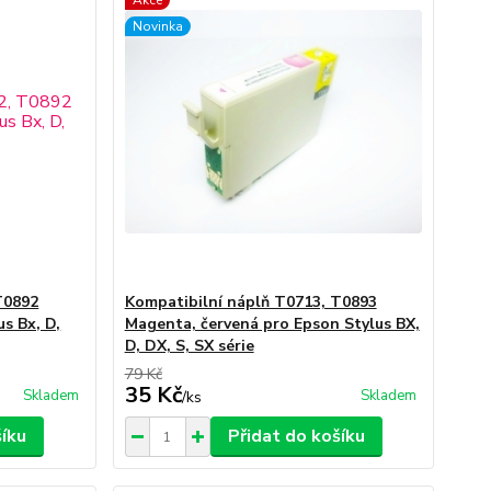
Akce
Novinka
T0892
Kompatibilní náplň T0713, T0893
s Bx, D,
Magenta, červená pro Epson Stylus BX,
D, DX, S, SX série
79 Kč
35 Kč
Skladem
Skladem
/
ks
šíku
Přidat do košíku