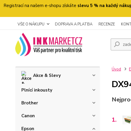
Registrací na našem e-shopu získáte
slevu 5 % na každý náku
VŠE O NÁKUPU
DOPRAVA A PLATBA
RECENZE
KON
Úvod
Akce & Slevy
DX9
Plnící inkousty
Nejpro
Brother
Canon
1.
Epson