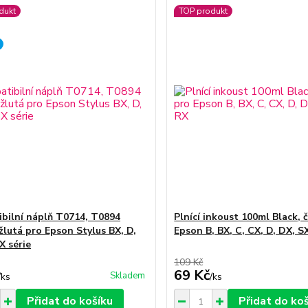
dukt
TOP produkt
bilní náplň T0714, T0894
Plnící inkoust 100ml Black, 
žlutá pro Epson Stylus BX, D,
Epson B, BX, C, CX, D, DX, S
X série
109 Kč
69 Kč
Skladem
/
ks
/
ks
Přidat do košíku
Přidat do ko