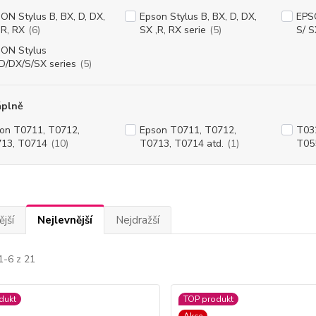
ON Stylus B, BX, D, DX,
Epson Stylus B, BX, D, DX,
EPSO
,R, RX
(6)
SX ,R, RX serie
(5)
S/ S
ON Stylus
D/DX/S/SX series
(5)
áplně
on T0711, T0712,
Epson T0711, T0712,
T03
13, T0714
(10)
T0713, T0714 atd.
(1)
T05
jší
Nejlevnější
Nejdražší
1-6 z 21
dukt
TOP produkt