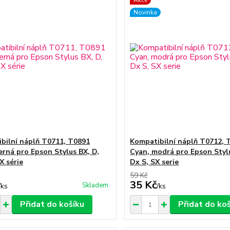
Akce
Novinka
bilní náplň T0711, T0891
Kompatibilní náplň T0712, 
černá pro Epson Stylus BX, D,
Cyan, modrá pro Epson Stylu
X série
Dx S, SX serie
59 Kč
35 Kč
Skladem
/
ks
/
ks
Přidat do košíku
Přidat do ko