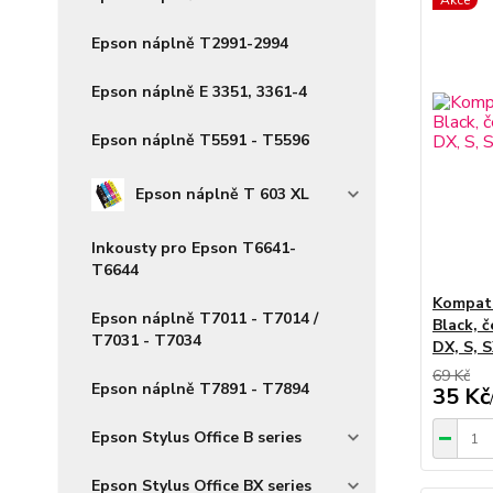
Akce
Epson náplně T2991-2994
Epson náplně E 3351, 3361-4
Epson náplně T5591 - T5596
Epson náplně T 603 XL
Inkousty pro Epson T6641-
T6644
Kompati
Epson náplně T7011 - T7014 /
Black, 
T7031 - T7034
DX, S, S
69 Kč
Epson náplně T7891 - T7894
35 Kč
Epson Stylus Office B series
Epson Stylus Office BX series