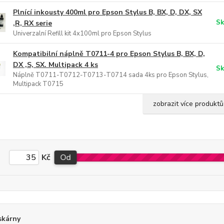
Plnící inkousty 400ml pro Epson Stylus B, BX, D, DX, SX
Sk
,R, RX serie
Univerzalní Refill kit 4x100ml pro Epson Stylus
Kompatibilní náplně T0711-4 pro Epson Stylus B, BX, D,
DX ,S, SX. Multipack 4 ks
Sk
Náplně T0711-T0712-T0713-T0714 sada 4ks pro Epson Stylus,
Multipack T0715
zobrazit více produktů
Kč
Od
skárny