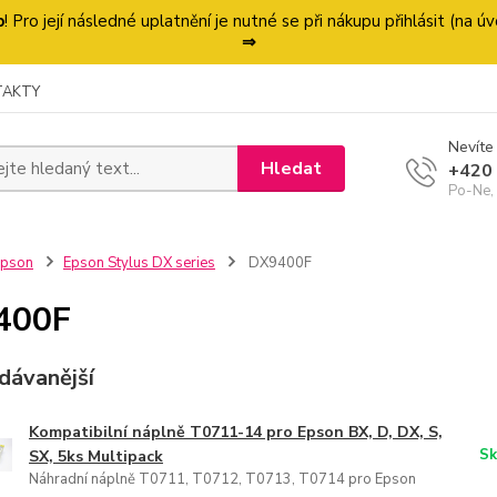
p
! Pro její následné uplatnění je nutné se při nákupu přihlásit (na
⇒
TAKTY
Nevíte 
Hledat
+420
Po-Ne,
Epson
Epson Stylus DX series
DX9400F
400F
dávanější
Kompatibilní náplně T0711-14 pro Epson BX, D, DX, S,
Sk
SX, 5ks Multipack
Náhradní náplně T0711, T0712, T0713, T0714 pro Epson