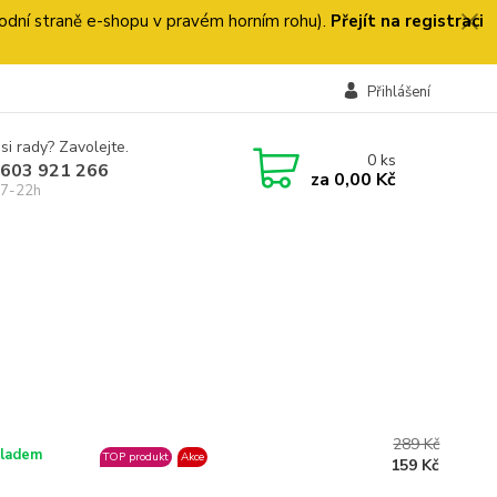
 úvodní straně e-shopu v pravém horním rohu).
Přejít na registraci
Přihlášení
si rady? Zavolejte.
0
ks
 603 921 266
za
0,00 Kč
 7-22h
289 Kč
ladem
TOP produkt
Akce
159 Kč