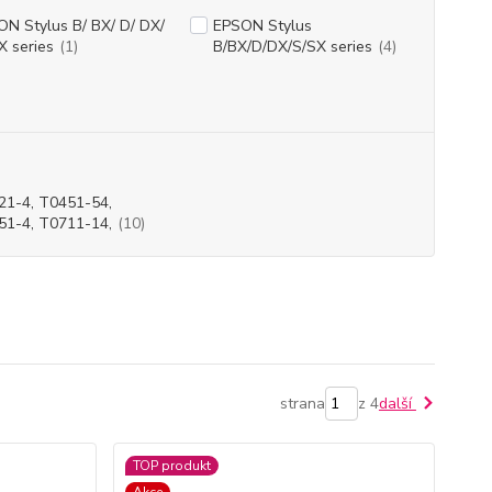
N Stylus B/ BX/ D/ DX/
EPSON Stylus
X series
(1)
B/BX/D/DX/S/SX series
(4)
21-4, T0451-54,
51-4, T0711-14,
(10)
strana
z 4
další
TOP produkt