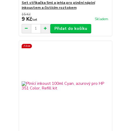
Set stříkačka 5ml a jehla pro plnění náplní
inkoustem a čistícím roztokem
15 Kč
9 Kč
Skladem
/
set
Přidat do košíku
Akce