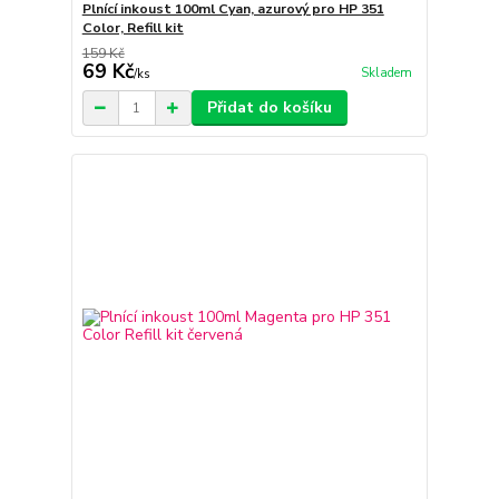
Plnící inkoust 100ml Cyan, azurový pro HP 351
Color, Refill kit
159 Kč
69 Kč
Skladem
/
ks
Přidat do košíku