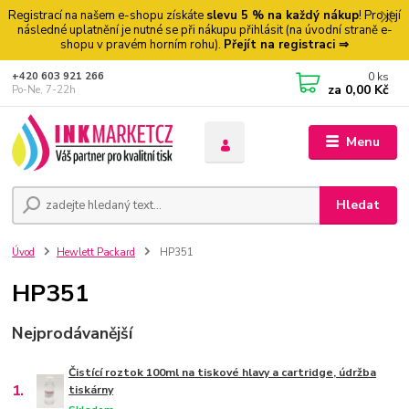
Registrací na našem e-shopu získáte
slevu 5 % na každý nákup
! Pro její
následné uplatnění je nutné se při nákupu přihlásit (na úvodní straně e-
shopu v pravém horním rohu).
Přejít na registraci ⇒
0
ks
+420 603 921 266
za
0,00 Kč
Po-Ne, 7-22h
Menu
Hledat
Úvod
Hewlett Packard
HP351
HP351
Nejprodávanější
Čistící roztok 100ml na tiskové hlavy a cartridge, údržba
1.
tiskárny