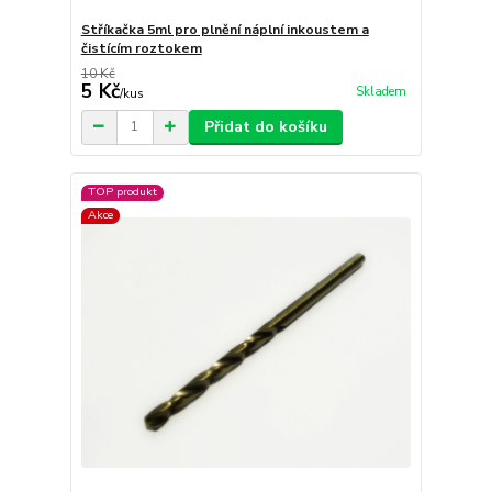
Stříkačka 5ml pro plnění náplní inkoustem a
čistícím roztokem
10 Kč
5 Kč
Skladem
/
kus
Přidat do košíku
TOP produkt
Akce