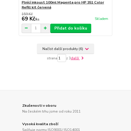
Plnící inkoust 100ml Magenta pro HP 351 Color
Refill kit červená
159 Kč
69 Kč
Skladem
/
ks
Přidat do košíku
Načíst další produkty (6)
strana
z 3
další
Zkušenosti v oboru
Na českém trhu jsme od roku 2011
Vysoká kvalita zboží
Splňuje normy ISO9001/ ISO14001