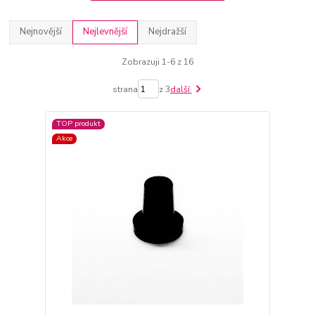
Nejnovější
Nejlevnější
Nejdražší
Zobrazuji 1-6 z 16
strana
z 3
další
TOP produkt
Akce