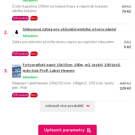
Skladem
Čistící kapalina 100ml na tiskové hlavy a náplní do tiskáren,
89 Kč
údržba tiskárny
79 Kč
TOP produkt
Akce
Silikonová zátka pro utěsnění plnícího otvoru náplní
2.
Skladem
Zátka pro utěsnění plnícího otvoru náplní po naplnění inkoustem
9 Kč
5 Kč
TOP produkt
Akce
Fotografický papír 10x15cm, 180g, m2, lesklý, 100 listů,
3.
jedn.tisk Profi, Label Heaven
Skladem
Fotopapír LabelHeaven 100x150 mm, 180g/m2, 100 listů, lesklý
449 Kč
jedn, Profi
229 Kč
TOP produkt
Akce
zobrazit více produktů
Upřesnit parametry