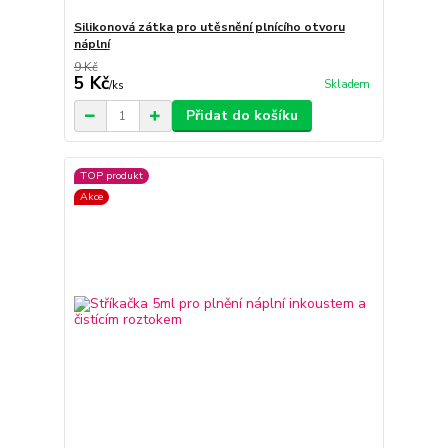
Silikonová zátka pro utěsnění plnícího otvoru
náplní
9 Kč
5 Kč
Skladem
/
ks
Přidat do košíku
TOP produkt
Akce