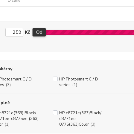
D série
Kč
Od
skárny
Photosmart C / D
HP Photosmart C / D
ies
(3)
series
(1)
áplně
c8721e(363) Black/
HP c8721e(363)Black/
71ee-c8775ee (363)
c8771ee-
or
(1)
8775(363)Color
(3)