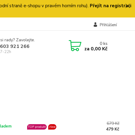
 úvodní straně e-shopu v pravém horním rohu).
Přejít na registraci
Přihlášení
si rady? Zavolejte.
0
ks
 603 921 266
za
0,00 Kč
 7-22h
679 Kč
ladem
TOP produkt
Akce
479 Kč