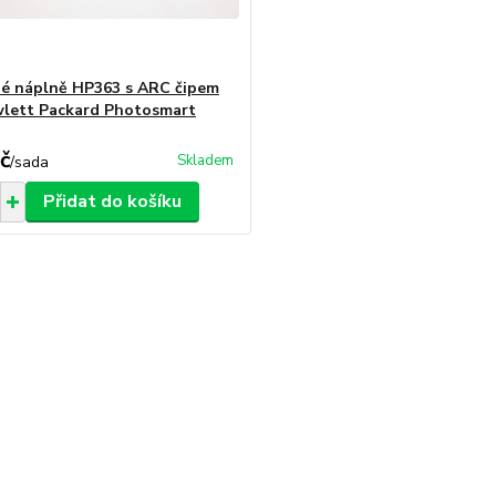
né náplně HP363 s ARC čipem
lett Packard Photosmart
č
Skladem
/
sada
Přidat do košíku