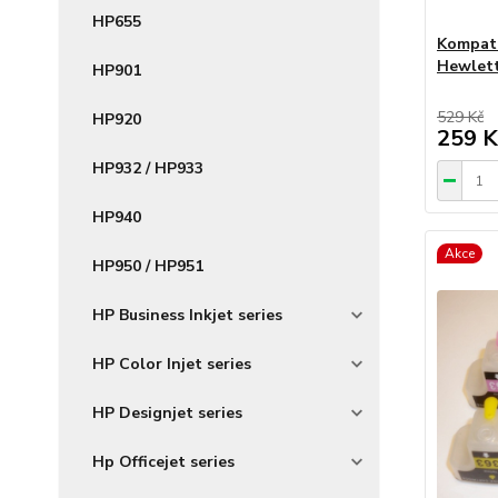
HP655
Kompati
Hewlett
HP901
529 Kč
HP920
259 K
HP932 / HP933
HP940
Akce
HP950 / HP951
HP Business Inkjet series
HP Color Injet series
HP Designjet series
Hp Officejet series