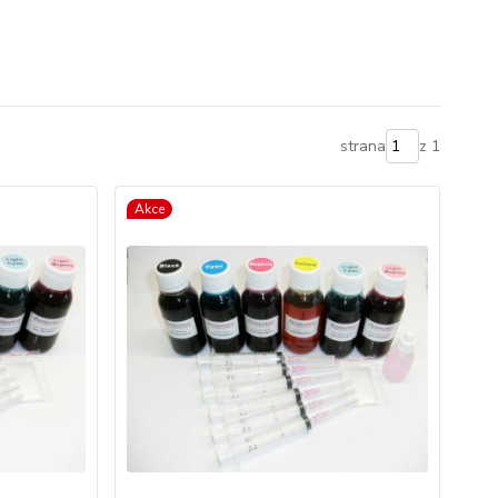
strana
z 1
Akce