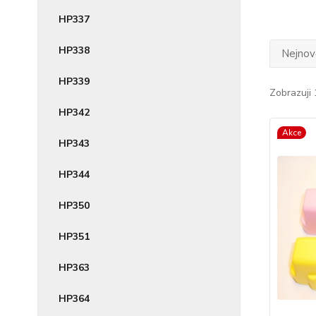
HP337
HP338
Nejnově
HP339
Zobrazuji 
HP342
Akce
HP343
HP344
HP350
HP351
HP363
HP364