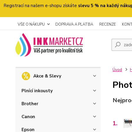
Registrací na našem e-shopu získáte
slevu 5 % na každý náku
VŠE O NÁKUPU
DOPRAVA A PLATBA
RECENZE
KON
Úvod
H
Akce & Slevy
Pho
Plnící inkousty
Nejpro
Brother
Canon
1.
Epson