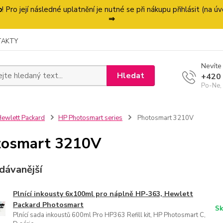
p
! Pro její následné uplatnění je nutné se při nákupu přihlásit (na
⇒
TAKTY
Nevíte 
Hledat
+420
Po-Ne,
ewlett Packard
HP Photosmart series
Photosmart 3210V
tosmart 3210V
dávanější
Plnící inkousty 6x100ml pro náplně HP-363, Hewlett
Packard Photosmart
Sk
Plnící sada inkoustů 600ml Pro HP363 Refill kit, HP Photosmart C,