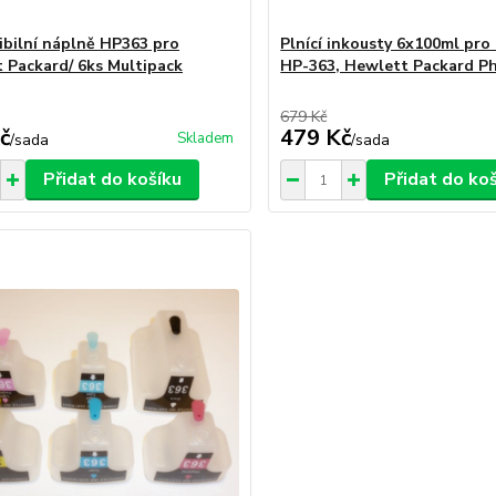
bilní náplně HP363 pro
Plnící inkousty 6x100ml pro
 Packard/ 6ks Multipack
HP-363, Hewlett Packard P
679 Kč
č
479 Kč
Skladem
/
sada
/
sada
Přidat do košíku
Přidat do ko