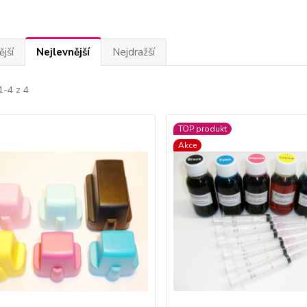
jší
Nejlevnější
Nejdražší
1-4 z 4
TOP produkt
Akce