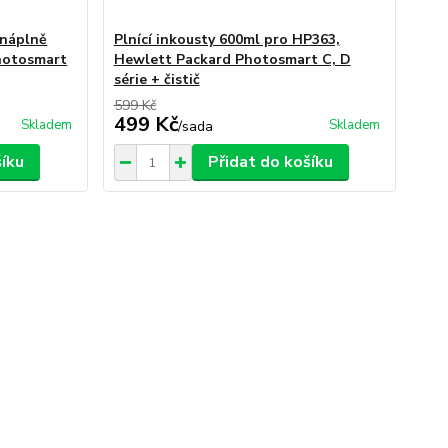
 náplně
Plnící inkousty 600ml pro HP363,
hotosmart
Hewlett Packard Photosmart C, D
série + čistič
599 Kč
499 Kč
Skladem
Skladem
/
sada
šíku
Přidat do košíku