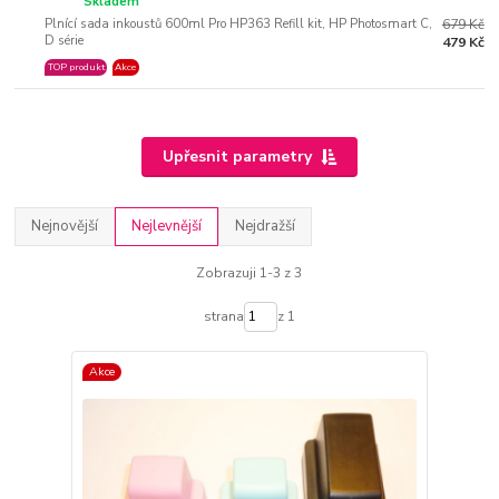
Skladem
Plnící sada inkoustů 600ml Pro HP363 Refill kit, HP Photosmart C,
679 Kč
D série
479 Kč
TOP produkt
Akce
Upřesnit parametry
Nejnovější
Nejlevnější
Nejdražší
Zobrazuji 1-3 z 3
strana
z 1
Akce