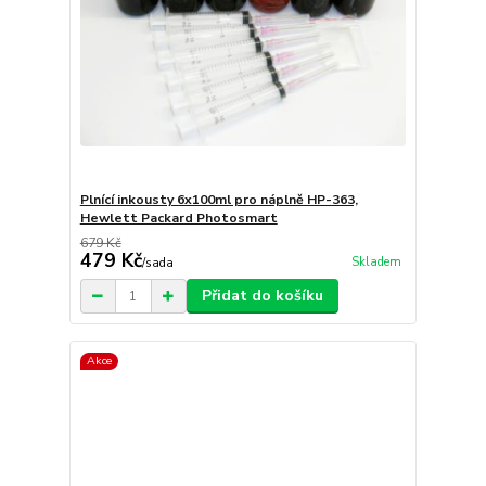
Plnící inkousty 6x100ml pro náplně HP-363,
Hewlett Packard Photosmart
679 Kč
479 Kč
Skladem
/
sada
Přidat do košíku
Akce