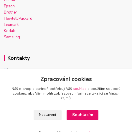
Canon
Epson
Brother
Hewlett Packard
Lexmark
Kodak
Samsung
Kontakty
Zpracování cookies
Josef Macek
+420 603 921 266
Náš e-shop a partneři potřebují Váš
souhlas
s použitím souborů
Po-Ne, 7-22h
cookies, aby Vám mohli zobrazovat informace týkající se Vašich
zájmů.
info@inkmarket.cz
Souhlasím
Nastavení