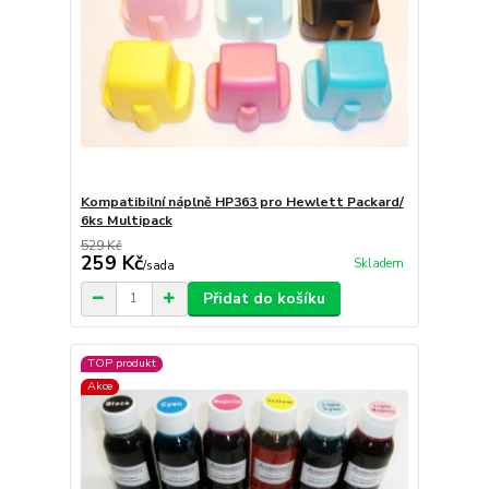
Kompatibilní náplně HP363 pro Hewlett Packard/
6ks Multipack
529 Kč
259 Kč
Skladem
/
sada
Přidat do košíku
TOP produkt
Akce