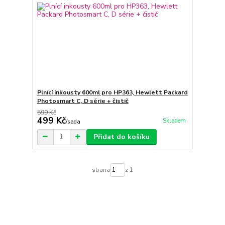
Plnící inkousty 600ml pro HP363, Hewlett Packard
Photosmart C, D série + čistič
599 Kč
499 Kč
Skladem
/
sada
Přidat do košíku
strana
z 1