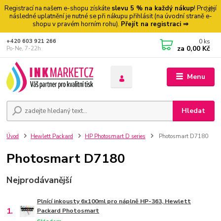
Registrací na našem e-shopu získáte
slevu 5 % na každý nákup
! Pro její
následné uplatnění je nutné se při nákupu přihlásit (na úvodní straně e-
shopu v pravém horním rohu).
Přejít na registraci ⇒
0
ks
+420 603 921 266
za
0,00 Kč
Po-Ne, 7-22h
Menu
Hledat
Úvod
Hewlett Packard
HP Photosmart D series
Photosmart D7180
Photosmart D7180
Nejprodávanější
Plnící inkousty 6x100ml pro náplně HP-363, Hewlett
1.
Packard Photosmart