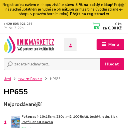
Registrací na našem e-shopu získáte
slevu 5 % na každý nákup
! Pro její
následné uplatnění je nutné se při nákupu přihlásit (na úvodní straně e-
shopu v pravém horním rohu).
Přejít na registraci ⇒
0
ks
+420 603 921 266
za
0,00 Kč
Po-Ne, 7-22h
Menu
Hledat
Úvod
Hewlett Packard
HP655
HP655
Nejprodávanější
Fotopapír 10x15cm, 230g, m2, 100 listů, lesklý, jedn. tisk,
1.
Profi LabelHeaven