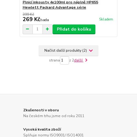
Plnicí inkousty 4x100ml pro náplně HP655
Hewlett Packard Advantage série
399 Kč
269 Kč
Skladem
/
sada
Přidat do košíku
Načíst další produkty (2)
strana
z 2
další
Zkušenosti v oboru
Na českém trhu jsme od roku 2011
Vysoká kvalita zboží
Splňuje normy ISO9001/ ISO14001