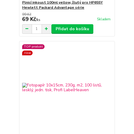
Plnicí inkoust 100ml yellow, žlutý pro HP655Y
Hewlett Packard Advantage série
99 Kč
69 Kč
Skladem
/
ks
Přidat do košíku
TOP produkt
Akce