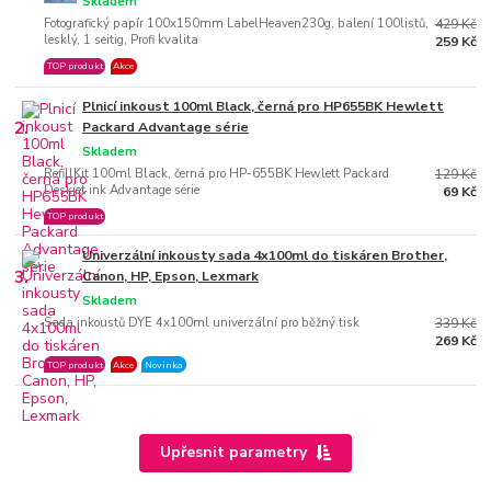
Skladem
Fotografický papír 100x150mm LabelHeaven230g, balení 100listů,
429 Kč
lesklý, 1 seitig, Profi kvalita
259 Kč
TOP produkt
Akce
Plnicí inkoust 100ml Black, černá pro HP655BK Hewlett
2.
Packard Advantage série
Skladem
RefillKit 100ml Black, černá pro HP-655BK Hewlett Packard
129 Kč
Deskjet ink Advantage série
69 Kč
TOP produkt
Univerzální inkousty sada 4x100ml do tiskáren Brother,
3.
Canon, HP, Epson, Lexmark
Skladem
Sada inkoustů DYE 4x100ml univerzální pro běžný tisk
339 Kč
269 Kč
TOP produkt
Akce
Novinka
Upřesnit parametry