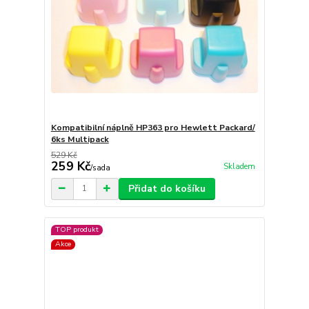
Kompatibilní náplně HP363 pro Hewlett Packard/
6ks Multipack
529 Kč
259 Kč
Skladem
/
sada
Přidat do košíku
TOP produkt
Akce