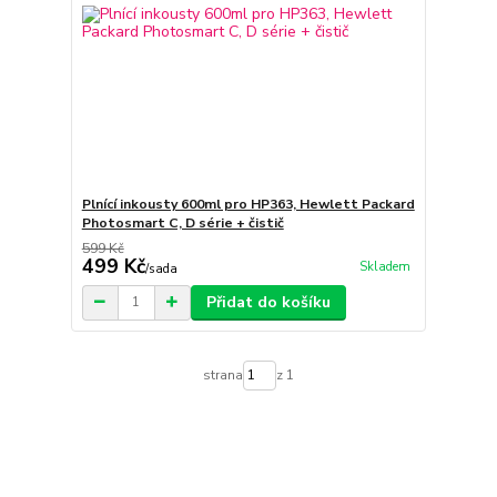
Plnící inkousty 600ml pro HP363, Hewlett Packard
Photosmart C, D série + čistič
599 Kč
499 Kč
Skladem
/
sada
Přidat do košíku
strana
z 1