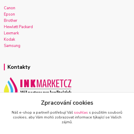
Canon
Epson
Brother
Hewlett Packard
Lexmark
Kodak
Samsung
Kontakty
Zpracování cookies
Josef Macek
+420 603 921 266
Náš e-shop a partneři potřebují Váš
souhlas
s použitím souborů
Po-Ne, 7-22h
cookies, aby Vám mohli zobrazovat informace týkající se Vašich
zájmů.
info@inkmarket.cz