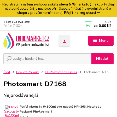
Registrací na našem e-shopu získáte
slevu 5 % na každý nákup
! Pro její
následné uplatnění je nutné se při nákupu přihlásit (na úvodní straně e-
shopu v pravém horním rohu).
Přejít na registraci ⇒
0
ks
+420 603 921 266
za
0,00 Kč
Po-Ne, 7-22h
Menu
Hledat
Úvod
Hewlett Packard
HP Photosmart D series
Photosmart D7168
Photosmart D7168
Nejprodávanější
Plnící inkousty 6x100ml pro náplně HP-363, Hewlett
1.
Packard Photosmart