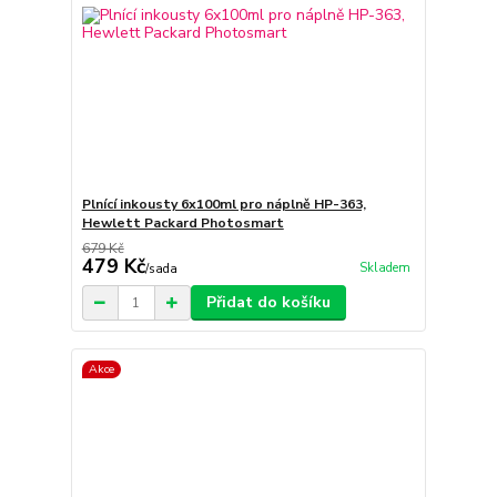
Plnící inkousty 6x100ml pro náplně HP-363,
Hewlett Packard Photosmart
679 Kč
479 Kč
Skladem
/
sada
Přidat do košíku
Akce