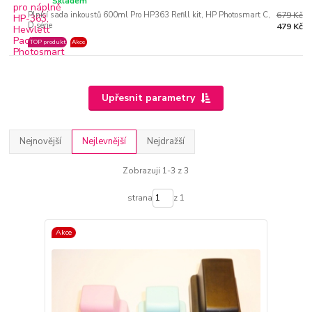
Skladem
Plnící sada inkoustů 600ml Pro HP363 Refill kit, HP Photosmart C,
679 Kč
D série
479 Kč
TOP produkt
Akce
Upřesnit parametry
Nejnovější
Nejlevnější
Nejdražší
Zobrazuji 1-3 z 3
strana
z 1
Akce