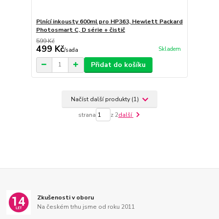
Plnící inkousty 600ml pro HP363, Hewlett Packard
Photosmart C, D série + čistič
599 Kč
499 Kč
Skladem
/
sada
Přidat do košíku
Načíst další produkty (1)
strana
z 2
další
Zkušenosti v oboru
Na českém trhu jsme od roku 2011