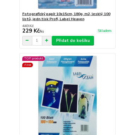
Fotografický papír 10x15cm, 180g, m2, lesklý, 100
listů, jedn.tisk Profi, Label Heaven
449 Kč
229 Kč
Skladem
/
ks
Přidat do košíku
TOP produkt
Akce