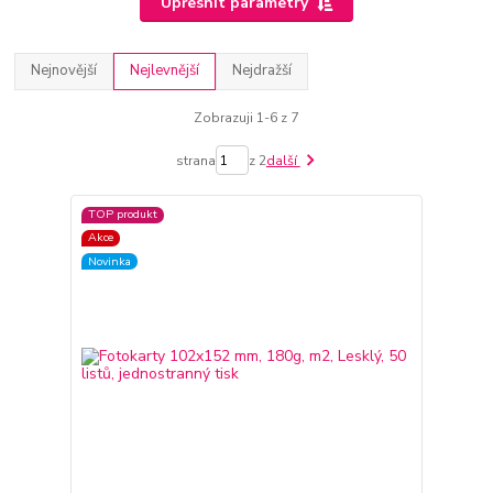
Upřesnit parametry
Nejnovější
Nejlevnější
Nejdražší
Zobrazuji 1-6 z 7
strana
z 2
další
TOP produkt
Akce
Novinka