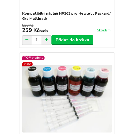
Kompatibilní náplně HP363 pro Hewlett Packard/
6ks Multipack
529 Kč
259 Kč
Skladem
/
sada
Přidat do košíku
TOP produkt
Akce