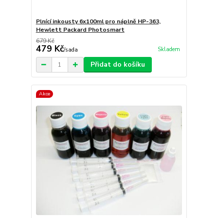
Plnící inkousty 6x100ml pro náplně HP-363,
Hewlett Packard Photosmart
679 Kč
479 Kč
Skladem
/
sada
Přidat do košíku
Akce