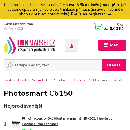
Registrací na našem e-shopu získáte
slevu 5 % na každý nákup
! Pro její
následné uplatnění je nutné se při nákupu přihlásit (na úvodní straně e-
shopu v pravém horním rohu).
Přejít na registraci ⇒
0
ks
+420 603 921 266
za
0,00 Kč
Po-Ne, 7-22h
Menu
Hledat
Úvod
Hewlett Packard
HP Photosmart C series
Photosmart C6150
Photosmart C6150
Nejprodávanější
Plnící inkousty 6x100ml pro náplně HP-363, Hewlett
1.
Packard Photosmart