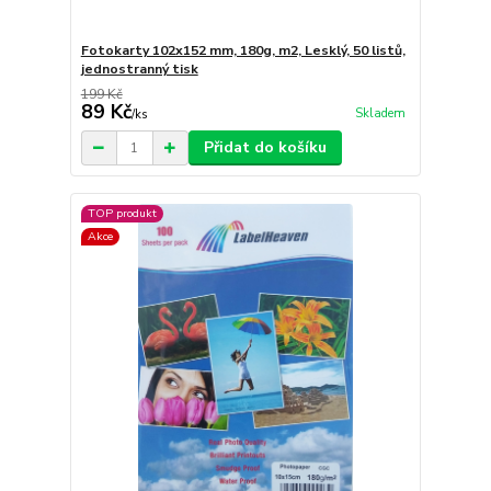
Fotokarty 102x152 mm, 180g, m2, Lesklý, 50 listů,
jednostranný tisk
199 Kč
89 Kč
Skladem
/
ks
Přidat do košíku
TOP produkt
Akce