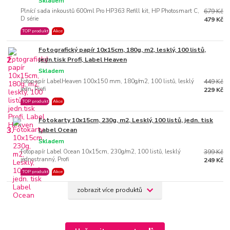
Skladem
Plnící sada inkoustů 600ml Pro HP363 Refill kit, HP Photosmart C,
679 Kč
D série
479 Kč
TOP produkt
Akce
Fotografický papír 10x15cm, 180g, m2, lesklý, 100 listů,
2.
jedn.tisk Profi, Label Heaven
Skladem
Fotopapír LabelHeaven 100x150 mm, 180g/m2, 100 listů, lesklý
449 Kč
jedn, Profi
229 Kč
TOP produkt
Akce
Fotokarty 10x15cm, 230g, m2, Lesklý, 100 listů, jedn. tisk
3.
Label Ocean
Skladem
Fotopapír Label Ocean 10x15cm, 230g/m2, 100 listů, lesklý
399 Kč
jednostranný, Profi
249 Kč
TOP produkt
Akce
zobrazit více produktů