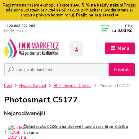
Registrací na našem e-shopu získáte
slevu 5 % na každý nákup
! Pro její
následné uplatnění je nutné se při nákupu přihlásit (na úvodní straně e-
shopu v pravém horním rohu).
Přejít na registraci ⇒
0
ks
+420 603 921 266
za
0,00 Kč
Po-Ne, 7-22h
Menu
Hledat
Úvod
Hewlett Packard
HP Photosmart C series
Photosmart C5177
Photosmart C5177
Nejprodávanější
Čistící roztok 100ml na tiskové hlavy a cartridge, údržba
1.
tiskárny