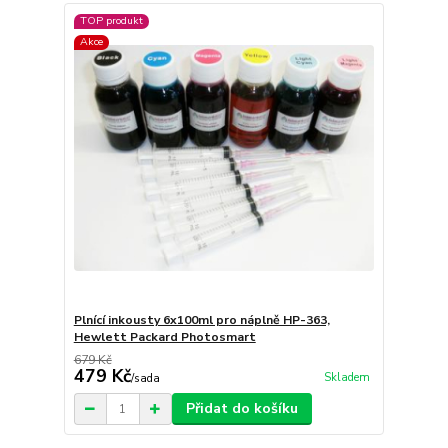
TOP produkt
Akce
Plnící inkousty 6x100ml pro náplně HP-363,
Hewlett Packard Photosmart
679 Kč
479 Kč
Skladem
/
sada
Přidat do košíku