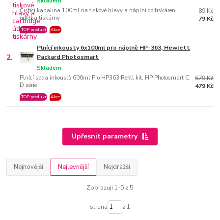
Skladem
Čistící kapalina 100ml na tiskové hlavy a náplní do tiskáren,
89 Kč
údržba tiskárny
79 Kč
TOP produkt
Akce
Plnící inkousty 6x100ml pro náplně HP-363, Hewlett
2.
Packard Photosmart
Skladem
Plnící sada inkoustů 600ml Pro HP363 Refill kit, HP Photosmart C,
679 Kč
D série
479 Kč
TOP produkt
Akce
Upřesnit parametry
Nejnovější
Nejlevnější
Nejdražší
Zobrazuji 1-5 z 5
strana
z 1