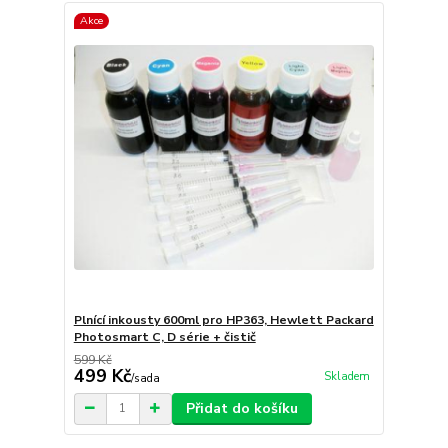
Akce
Plnící inkousty 600ml pro HP363, Hewlett Packard
Photosmart C, D série + čistič
599 Kč
499 Kč
Skladem
/
sada
Přidat do košíku