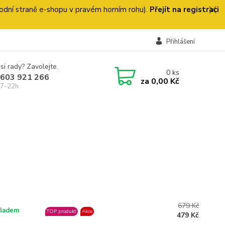
 úvodní straně e-shopu v pravém horním rohu).
Přejít na registraci
Přihlášení
si rady? Zavolejte.
0
ks
 603 921 266
za
0,00 Kč
 7-22h
679 Kč
ladem
TOP produkt
Akce
479 Kč