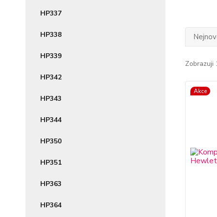
HP337
HP338
Nejnově
HP339
Zobrazuji 
HP342
Akce
HP343
HP344
HP350
HP351
HP363
HP364