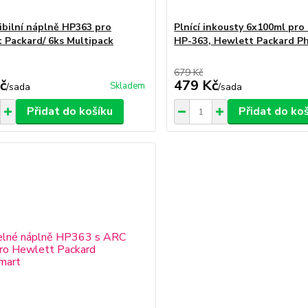
bilní náplně HP363 pro
Plnící inkousty 6x100ml pro
 Packard/ 6ks Multipack
HP-363, Hewlett Packard P
679 Kč
č
479 Kč
Skladem
/
sada
/
sada
Přidat do košíku
Přidat do ko