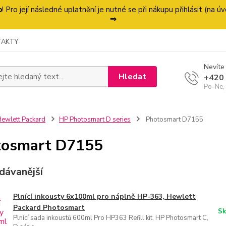
p
! Pro její následné uplatnění je nutné se při nákupu přihlásit (na
⇒
TAKTY
Nevíte 
Hledat
+420
Po-Ne,
ewlett Packard
HP Photosmart D series
Photosmart D7155
tosmart D7155
dávanější
Plnící inkousty 6x100ml pro náplně HP-363, Hewlett
Packard Photosmart
Sk
Plnící sada inkoustů 600ml Pro HP363 Refill kit, HP Photosmart C,