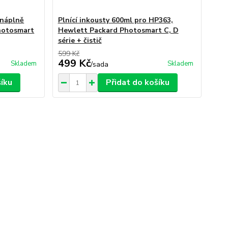
 náplně
Plnící inkousty 600ml pro HP363,
hotosmart
Hewlett Packard Photosmart C, D
série + čistič
599 Kč
499 Kč
Skladem
Skladem
/
sada
šíku
Přidat do košíku