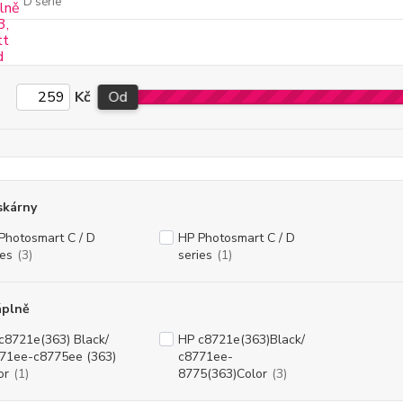
D série
Kč
Od
skárny
Photosmart C / D
HP Photosmart C / D
ies
(3)
series
(1)
áplně
c8721e(363) Black/
HP c8721e(363)Black/
71ee-c8775ee (363)
c8771ee-
or
(1)
8775(363)Color
(3)