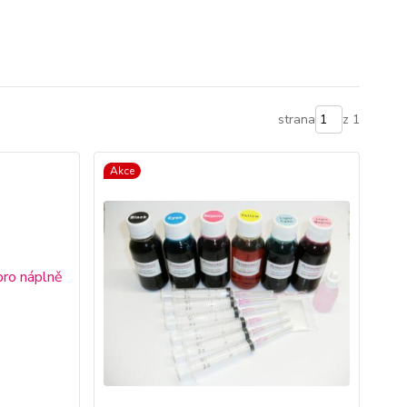
strana
z 1
Akce