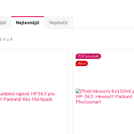
jší
Nejlevnější
Nejdražší
1-4 z 4
TOP produkt
Akce