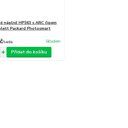
né náplně HP363 s ARC čipem
lett Packard Photosmart
č
Skladem
/
sada
Přidat do košíku