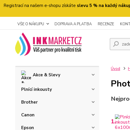
Registrací na našem e-shopu získáte
slevu 5 % na každý náku
VŠE O NÁKUPU
DOPRAVA A PLATBA
RECENZE
KON
Úvod
H
Akce & Slevy
Pho
Plnící inkousty
Nejpro
Brother
Canon
1.
Epson