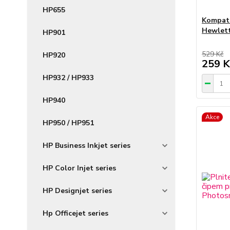
HP655
Kompati
Hewlett
HP901
529 Kč
HP920
259 K
HP932 / HP933
HP940
Akce
HP950 / HP951
HP Business Inkjet series
HP Color Injet series
HP Designjet series
Hp Officejet series