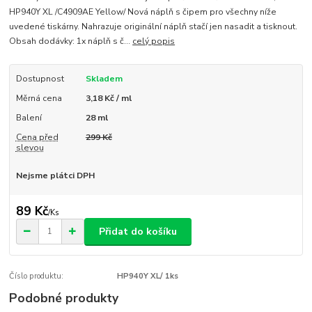
HP940Y XL / C4909AE Yellow/ Nová náplň s čipem pro všechny níže
uvedené tiskárny. Nahrazuje originální náplň stačí jen nasadit a tisknout.
Obsah dodávky: 1x náplň s č...
celý popis
Dostupnost
Skladem
Měrná cena
3,18 Kč / ml
Balení
28 ml
Cena před
299 Kč
slevou
Nejsme plátci DPH
89 Kč
/
Ks
Přidat do košíku
Číslo produktu:
HP940Y XL/ 1ks
Podobné produkty