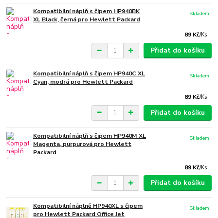
Kompatibilní náplň s čipem HP940BK
Skladem
XL Black, černá pro Hewlett Packard
89 Kč
/
Ks
Přidat do košíku
Kompatibilní náplň s čipem HP940C XL
Skladem
Cyan, modrá pro Hewlett Packard
89 Kč
/
Ks
Přidat do košíku
Kompatibilní náplň s čipem HP940M XL
Skladem
Magenta, purpurová pro Hewlett
Packard
89 Kč
/
Ks
Přidat do košíku
Kompatibilní náplně HP940XL s čipem
Skladem
pro Hewlett Packard Office Jet