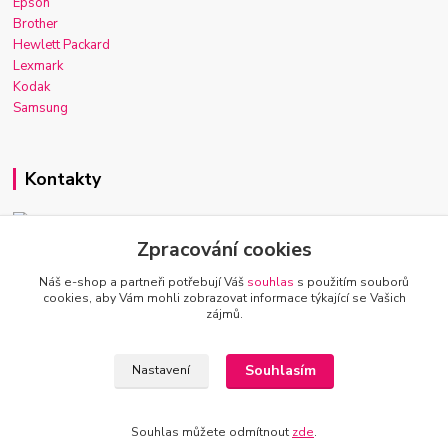
Epson
Brother
Hewlett Packard
Lexmark
Kodak
Samsung
Kontakty
Zpracování cookies
Josef Macek
+420 603 921 266
Náš e-shop a partneři potřebují Váš
souhlas
s použitím souborů
Po-Ne, 7-22h
cookies, aby Vám mohli zobrazovat informace týkající se Vašich
zájmů.
info@inkmarket.cz
Souhlasím
Nastavení
Souhlas můžete odmítnout
zde
.
Vytvořeno na
Eshop-rychle.cz