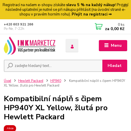
Registrací na našem e-shopu získáte
slevu 5 % na každý nákup
! Pro její
následné uplatnění je nutné se při nákupu přihlásit (na úvodní straně e-
shopu v pravém horním rohu).
Přejít na registraci ⇒
0
ks
+420 603 921 266
za
0,00 Kč
Po-Ne, 7-22h
Menu
Hledat
Úvod
Hewlett Packard
HP940
Kompatibilní náplň s čipem HP940Y
XL Yellow, žlutá pro Hewlett Packard
Kompatibilní náplň s čipem
HP940Y XL Yellow, žlutá pro
Hewlett Packard
Akce