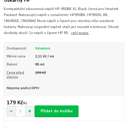
tiskárny HP
Kompatibilní inkoustová náplň HP-950BK XL Black, černá pro Hewlett
Packard. Nahrazující náplň s označením: HP950BK, HP950XL BK,
CN045AE, CN049AE Nová náplň s čipem pro všechny níže uvedené
tiskárny. Nahrazují originální náplně stačí jen nasadit a tisknout. Obsah
dodávky zboží: 1x náplň s čipem HP 95...
celý popis
Dostupnost
Skladem
Měrná cena
2,11 Kč / ml
Balení
85 ml
Cena před
299 Kč
slevou
Nejsme plátci DPH
179 Kč
/
Ks
Přidat do košíku