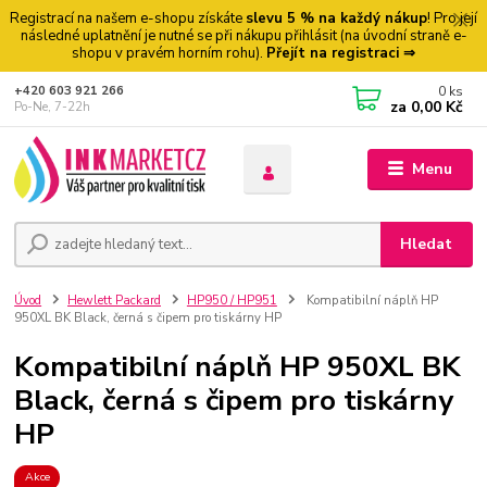
Registrací na našem e-shopu získáte
slevu 5 % na každý nákup
! Pro její
následné uplatnění je nutné se při nákupu přihlásit (na úvodní straně e-
shopu v pravém horním rohu).
Přejít na registraci ⇒
0
ks
+420 603 921 266
za
0,00 Kč
Po-Ne, 7-22h
Menu
Hledat
Úvod
Hewlett Packard
HP950 / HP951
Kompatibilní náplň HP
950XL BK Black, černá s čipem pro tiskárny HP
Kompatibilní náplň HP 950XL BK
Black, černá s čipem pro tiskárny
HP
Akce