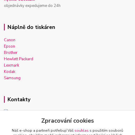
objednávky expedujeme do 24h
Náplně do tiskáren
Canon
Epson
Brother
Hewlett Packard
Lexmark
Kodak
Samsung
Kontakty
Zpracování cookies
Josef Macek
+420 603 921 266
Náš e-shop a partneři potřebují Váš
souhlas
s použitím souborů
Po-Ne, 7-22h