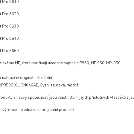
et Pro 8610
et Pro 8620
et Pro 8630
et Pro 8640
et Pro 8660
í tiskárny HP, které používají uvedené náplně HP950, HP 950, HP-950.
o nahrazení
originálních
náplní:
HP950C XL, CN046AE,
Cyan, azurová, modrá
dukty a názvy společností jsou vlastnictvím jejich příslušných vlastníků a jso
ní výrobce, nejedná se o originální produkt/