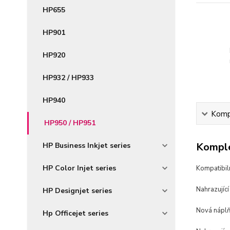
HP655
HP901
HP920
HP932 / HP933
HP940
Kompl
HP950 / HP951
Komple
HP Business Inkjet series
HP Color Injet series
Kompatibil
Nahrazujíc
HP Designjet series
Nová náplň
Hp Officejet series