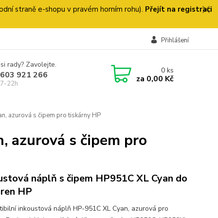
 úvodní straně e-shopu v pravém horním rohu).
Přejít na registraci
Přihlášení
si rady? Zavolejte.
0
ks
 603 921 266
za
0,00 Kč
 7-22h
n, azurová s čipem pro tiskárny HP
, azurová s čipem pro
ustová náplň s čipem HP951C XL Cyan do
áren HP
ibilní inkoustová náplň HP-951C XL Cyan, azurová pro