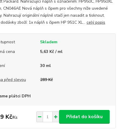
t Packard. Nahrazující náplň s označením: HP950C, HP950XL
n, CN046AE Nová náplň s čipem pro všechny níže uvedené
y. Nahrazují originální náplně stačí jen nasadit a tisknout.
dodávky zboží: 1x náplň s čipem HP 951C XL...
celý popis
tupnost
Skladem
ná cena
5,63 Kč / ml
ení
30 ml
a před slevou
289 Kč
sme plátci DPH
9 Kč
Přidat do košíku
/
Ks