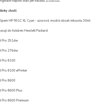
riginální náplně stačí jen nasadit a tisknout.
ávky zboží:
 čipem HP 951C XL Cyan - azurová, modrá obsah inkoustu 30ml
asují do tiskáren Hewlett Packard.
et Pro 251dw
et Pro 276dw
et Pro 8100
t Pro 8100 ePrinter
et Pro 8600
et Pro 8600 Plus
et Pro 8600 Premium