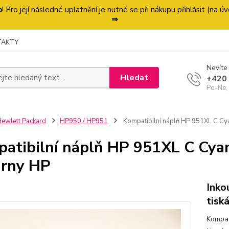
p
! Pro její následné uplatnění je nutné se při nákupu přihlásit (na
⇒
TAKTY
Nevíte 
Hledat
+420
Po-Ne,
ewlett Packard
HP950 / HP951
Kompatibilní náplň HP 951XL C Cya
atibilní náplň HP 951XL C Cyan
árny HP
Inko
tisk
Kompat