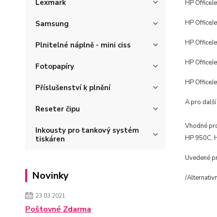
Lexmark
HP OfficeJ
HP OfficeJ
Samsung
HP OfficeJ
Plnitelné náplně - mini ciss
HP OfficeJ
Fotopapíry
HP OfficeJ
Příslušenství k plnění
A pro dalš
Reseter čipu
Vhodné pr
Inkousty pro tankový systém
HP 950C, 
tiskáren
Uvedené pro
Novinky
/Alternativ
23.03.2021
Poštovné Zdarma