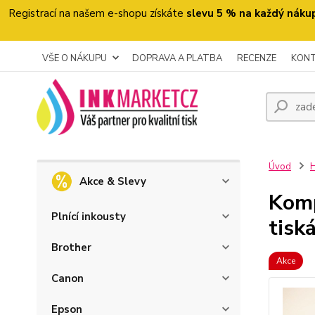
Registrací na našem e-shopu získáte
slevu 5 % na každý náku
VŠE O NÁKUPU
DOPRAVA A PLATBA
RECENZE
KON
Úvod
H
Akce & Slevy
Komp
Plnící inkousty
tisk
Brother
Akce
Canon
Epson