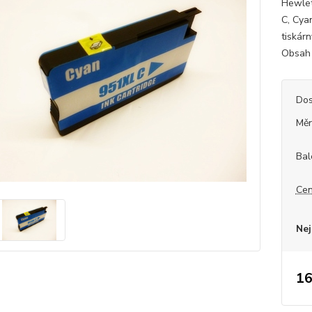
Hewlet
C, Cya
tiskárn
Obsah 
Dos
Měr
Bal
Cen
Nej
16