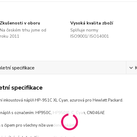
Zkušenosti v oboru
Vysoká kvalita zboží
Na českém trhu jsme od
Splňuje normy
roku 2011
ISO9001/ ISO14001
etní specifikace
tní specifikace
ní inkoustová náplň HP-951C XL Cyan, azurová pro Hewlett Packard.
í náplň s označením: HP950C, HP950XL C, Cyan, CN046AE
 s čipem pro všechny níže uvedené tiskárny.