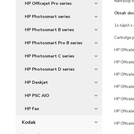
Nahrazují o
HP Officejet Pro series
Obsah dod
HP Photosmart series
1x náplň s
HP Photosmart B series
Cartridge p
HP Photosmart Pro B series
HP OfficeJ
HP Photosmart C series
HP OfficeJ
HP Photosmart D series
HP OfficeJ
HP Deskjet
HP OfficeJe
HP PSC AIO
HP OfficeJ
HP Fax
HP OfficeJ
Kodak
HP OfficeJ