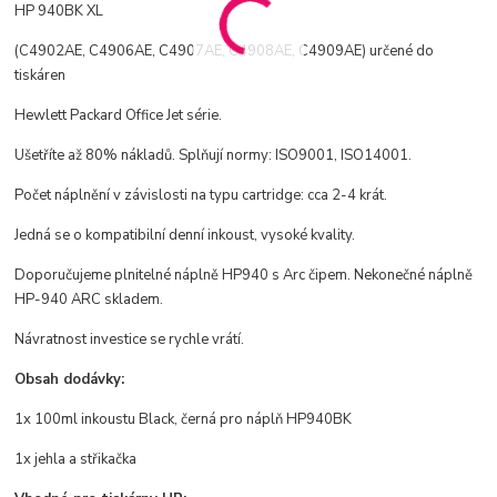
HP 940BK XL
( C4902AE, C4906AE , C4907AE , C4908AE , C4909AE )
určené do
tiskáren
Hewlett Packard Office Jet série.
Ušetříte až 80% nákladů. Splňují normy: ISO9001, ISO14001.
Počet náplnění v závislosti na typu cartridge: cca 2-4 krát.
Jedná se o kompatibilní denní inkoust, vysoké kvality.
Doporučujeme plnitelné náplně HP940 s Arc čipem. Nekonečné náplně
HP-940 ARC skladem.
Návratnost investice se rychle vrátí.
Obsah dodávky:
1x 100ml inkoustu
Black, černá
pro náplň HP940BK
1x jehla a střikačka