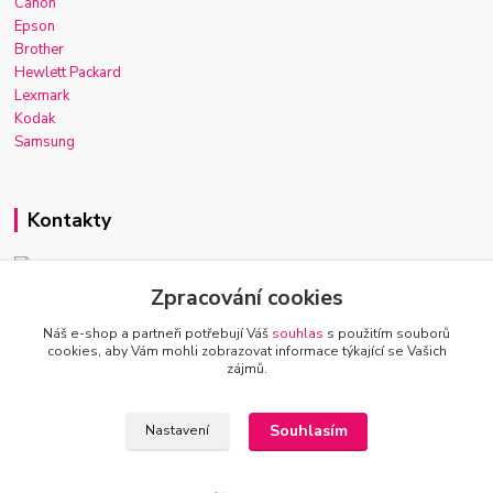
Canon
Epson
Brother
Hewlett Packard
Lexmark
Kodak
Samsung
Kontakty
Zpracování cookies
Josef Macek
+420 603 921 266
Náš e-shop a partneři potřebují Váš
souhlas
s použitím souborů
Po-Ne, 7-22h
cookies, aby Vám mohli zobrazovat informace týkající se Vašich
zájmů.
info@inkmarket.cz
Souhlasím
Nastavení