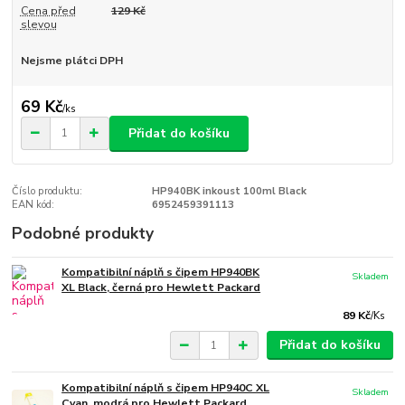
Cena před
129 Kč
slevou
Nejsme plátci DPH
69 Kč
/
ks
Přidat do košíku
Číslo produktu:
HP940BK inkoust 100ml Black
EAN kód:
6952459391113
Podobné produkty
Kompatibilní náplň s čipem HP940BK
Skladem
XL Black, černá pro Hewlett Packard
89 Kč
/
Ks
Přidat do košíku
Kompatibilní náplň s čipem HP940C XL
Skladem
Cyan, modrá pro Hewlett Packard