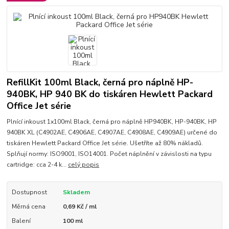
RefillKit 100ml Black, černá pro náplně HP-
940BK, HP 940 BK do tiskáren Hewlett Packard
Office Jet série
Plnící inkoust 1x100ml Black, černá pro náplně HP940BK, HP-940BK, HP
940BK XL ( C4902AE, C4906AE , C4907AE , C4908AE , C4909AE ) určené do
tiskáren Hewlett Packard Office Jet série. Ušetříte až 80% nákladů.
Splňují normy: ISO9001, ISO14001. Počet náplnění v závislosti na typu
cartridge: cca 2-4 k...
celý popis
Dostupnost
Skladem
Měrná cena
0,69 Kč / ml
Balení
100 ml