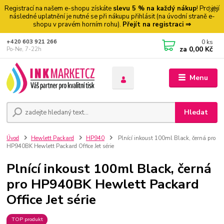
Registrací na našem e-shopu získáte
slevu 5 % na každý nákup
! Pro její
následné uplatnění je nutné se při nákupu přihlásit (na úvodní straně e-
shopu v pravém horním rohu).
Přejít na registraci ⇒
0
ks
+420 603 921 266
za
0,00 Kč
Po-Ne, 7-22h
Menu
Hledat
Úvod
Hewlett Packard
HP940
Plnící inkoust 100ml Black, černá pro
HP940BK Hewlett Packard Office Jet série
Plnící inkoust 100ml Black, černá
pro HP940BK Hewlett Packard
Office Jet série
TOP produkt