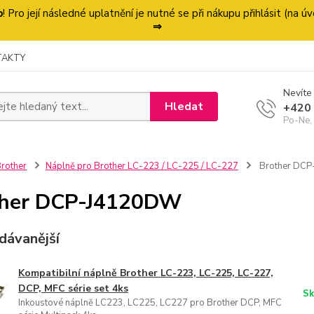
p
! Pro její následné uplatnění je nutné se při nákupu přihlásit (na
⇒
TAKTY
Nevíte 
Hledat
+420
Po-Ne,
rother
Náplně pro Brother LC-223 / LC-225 / LC-227
Brother DC
ther DCP-J4120DW
dávanější
Kompatibilní náplně Brother LC-223, LC-225, LC-227,
DCP, MFC série set 4ks
Sk
Inkoustové náplně LC223, LC225, LC227 pro Brother DCP, MFC