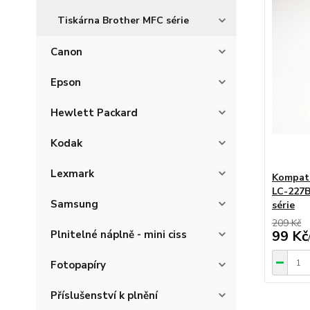
Tiskárna Brother MFC série
Canon
Epson
Hewlett Packard
Kodak
Lexmark
Kompati
LC-227B
Samsung
série
209 Kč
99 Kč
Plnitelné náplně - mini ciss
Fotopapíry
Příslušenství k plnění