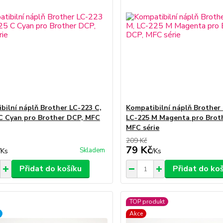
bilní náplň Brother LC-223 C,
Kompatibilní náplň Brother
C Cyan pro Brother DCP, MFC
LC-225 M Magenta pro Brot
MFC série
209 Kč
79 Kč
Skladem
/
Ks
/
Ks
Přidat do košíku
Přidat do ko
TOP produkt
Akce