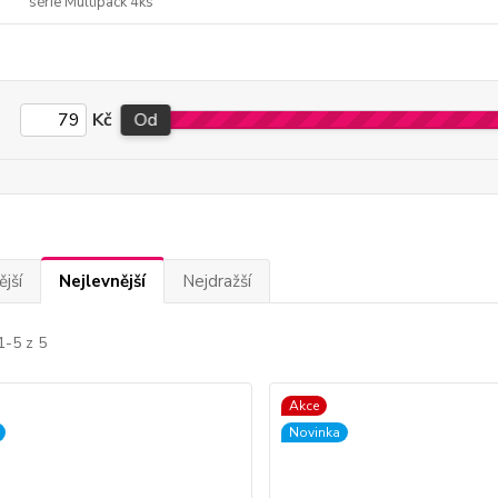
série Multipack 4ks
Kč
Od
jší
Nejlevnější
Nejdražší
1-5 z 5
Akce
Novinka