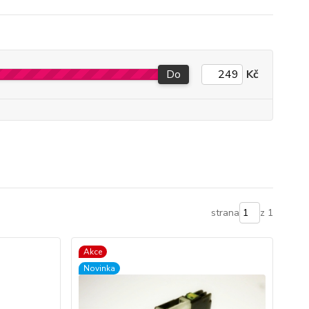
Do
Kč
strana
z 1
Akce
Novinka