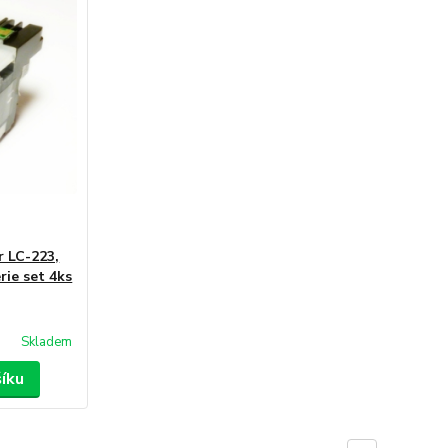
r LC-223,
rie set 4ks
Skladem
šíku