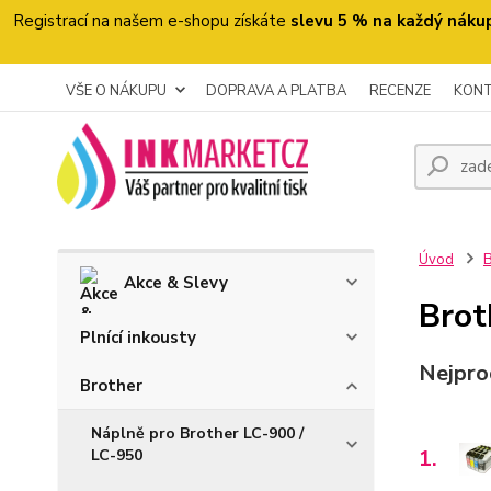
Registrací na našem e-shopu získáte
slevu 5 % na každý náku
VŠE O NÁKUPU
DOPRAVA A PLATBA
RECENZE
KON
Úvod
B
Akce & Slevy
Bro
Plnící inkousty
Nejpro
Brother
Náplně pro Brother LC-900 /
1.
LC-950