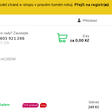
 úvodní straně e-shopu v pravém horním rohu).
Přejít na registraci
Přihlášení
si rady? Zavolejte.
0
ks
 603 921 266
za
0,00 Kč
 7-22h
P-J4120DW
599 Kč
ladem
TOP produkt
Akce
249 Kč