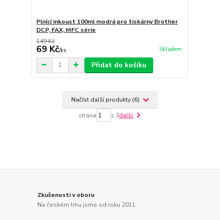
Plnící inkoust 100ml modrá pro tiskárny Brother
DCP, FAX, MFC série
149 Kč
69 Kč
Skladem
/
ks
Přidat do košíku
Načíst další produkty (6)
strana
z 3
další
Zkušenosti v oboru
Na českém trhu jsme od roku 2011