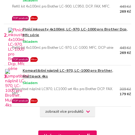
Skladem
Refill kit 4x100ml pro Brother LC-900, LC950, DCP, FAX, MFC.
449 Kč
269 Kč
TOP produkt
Akce
Plnící inkousty 4x100ml, LC-970, LC-1000 pro Brother Dcp,
2.
Mfc série
Skladem
Refill kit 4x100ml pro Brother LC-970, LC-1000, MFC, DCP série
449 Kč
269 Kč
TOP produkt
Akce
Kompatibilní náplně LC-970, LC-1000 pro Brother,
3.
Multipack 4ks
Skladem
Inkoustové náplně LC970, LC1000 set 4ks pro Brother DCP. FAX.
309 Kč
MFC
179 Kč
TOP produkt
Akce
zobrazit více produktů