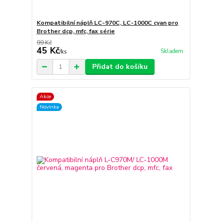
Kompatibilní náplň LC-970C, LC-1000C cyan pro
Brother dcp, mfc, fax série
99 Kč
45 Kč
Skladem
/
ks
Přidat do košíku
Akce
Novinka