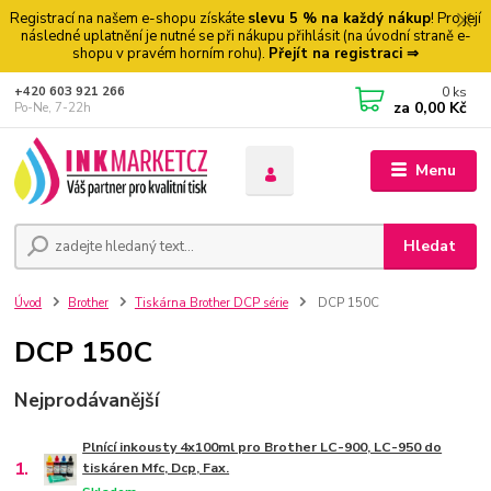
Registrací na našem e-shopu získáte
slevu 5 % na každý nákup
! Pro její
následné uplatnění je nutné se při nákupu přihlásit (na úvodní straně e-
shopu v pravém horním rohu).
Přejít na registraci ⇒
0
ks
+420 603 921 266
za
0,00 Kč
Po-Ne, 7-22h
Menu
Hledat
Úvod
Brother
Tiskárna Brother DCP série
DCP 150C
DCP 150C
Nejprodávanější
Plnící inkousty 4x100ml pro Brother LC-900, LC-950 do
1.
tiskáren Mfc, Dcp, Fax.