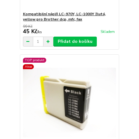
Kompatibilní náplň LC-970Y, LC-1000Y žlutá,
yellow pro Brother dcp, mfc, fax
99 Kč
45 Kč
Skladem
/
ks
Přidat do košíku
TOP produkt
Akce