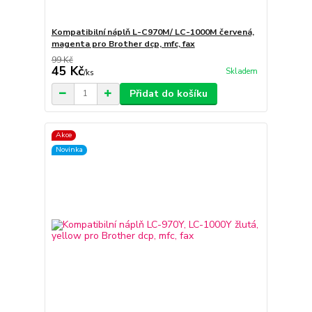
Kompatibilní náplň L-C970M/ LC-1000M červená,
magenta pro Brother dcp, mfc, fax
99 Kč
45 Kč
Skladem
/
ks
Přidat do košíku
Akce
Novinka