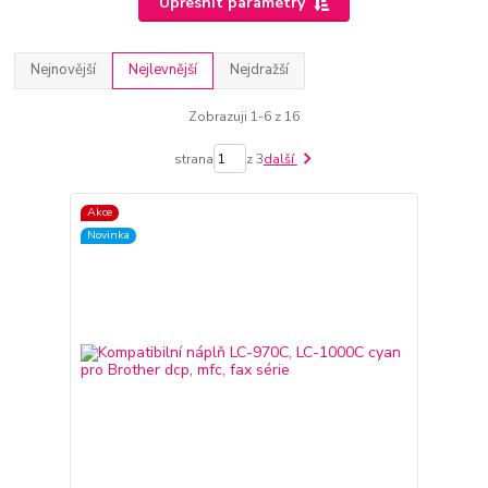
Upřesnit parametry
Nejnovější
Nejlevnější
Nejdražší
Zobrazuji 1-6 z 16
strana
z 3
další
Akce
Novinka