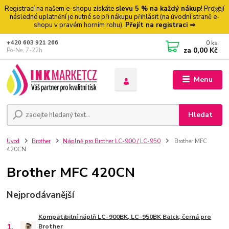
Registrací na našem e-shopu získáte
slevu 5 % na každý nákup
! Pro její
následné uplatnění je nutné se při nákupu přihlásit (na úvodní straně e-
shopu v pravém horním rohu).
Přejít na registraci ⇒
0
ks
+420 603 921 266
za
0,00 Kč
Po-Ne, 7-22h
Menu
Hledat
Úvod
Brother
Náplně pro Brother LC-900 / LC-950
Brother MFC
420CN
Brother MFC 420CN
Nejprodávanější
Kompatibilní náplň LC-900BK, LC-950BK Balck, černá pro
1.
Brother