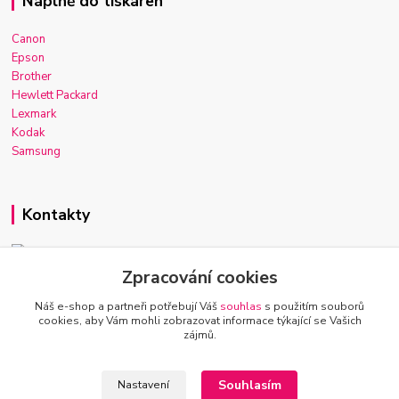
Náplně do tiskáren
Canon
Epson
Brother
Hewlett Packard
Lexmark
Kodak
Samsung
Kontakty
Zpracování cookies
Josef Macek
+420 603 921 266
Náš e-shop a partneři potřebují Váš
souhlas
s použitím souborů
Po-Ne, 7-22h
cookies, aby Vám mohli zobrazovat informace týkající se Vašich
zájmů.
info@inkmarket.cz
Souhlasím
Nastavení