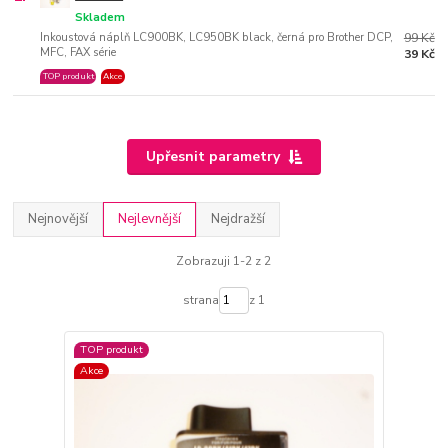
Skladem
Inkoustová náplň LC900BK, LC950BK black, černá pro Brother DCP,
99 Kč
MFC, FAX série
39 Kč
TOP produkt
Akce
Upřesnit parametry
Nejnovější
Nejlevnější
Nejdražší
Zobrazuji 1-2 z 2
strana
z 1
TOP produkt
Akce