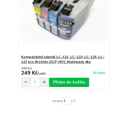
Kompatibilní náplně LC-121, LC-123, LC-125, LC-
127 pro Brother DCP, MFC Multipack 4ks
449 Kč
249 Kč
Skladem
/
sada
Přidat do košíku
strana
z 1