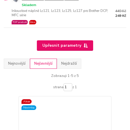
Skladem
Inkoustové náplně Lc121, Lc123, Lc125, Lc127 pro Brother DCP,
449 Kč
MFC série
249 Kč
TOP produkt
Akce
Upřesnit parametry
Nejnovější
Nejlevnější
Nejdražší
Zobrazuji 1-5 z 5
strana
z 1
Akce
Novinka