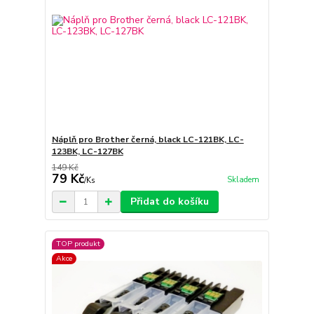
Náplň pro Brother černá, black LC-121BK, LC-
123BK, LC-127BK
149 Kč
79 Kč
Skladem
/
Ks
Přidat do košíku
TOP produkt
Akce