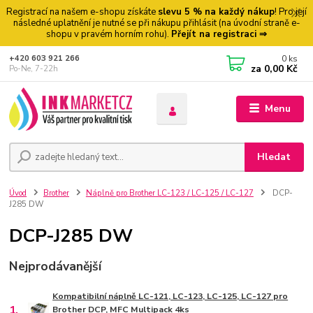
Registrací na našem e-shopu získáte
slevu 5 % na každý nákup
! Pro její
následné uplatnění je nutné se při nákupu přihlásit (na úvodní straně e-
shopu v pravém horním rohu).
Přejít na registraci ⇒
0
ks
+420 603 921 266
za
0,00 Kč
Po-Ne, 7-22h
Menu
Hledat
Úvod
Brother
Náplně pro Brother LC-123 / LC-125 / LC-127
DCP-
J285 DW
DCP-J285 DW
Nejprodávanější
Kompatibilní náplně LC-121, LC-123, LC-125, LC-127 pro
1.
Brother DCP, MFC Multipack 4ks