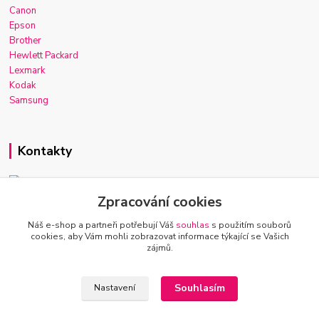
Canon
Epson
Brother
Hewlett Packard
Lexmark
Kodak
Samsung
Kontakty
Zpracování cookies
Josef Macek
+420 603 921 266
Náš e-shop a partneři potřebují Váš
souhlas
s použitím souborů
Po-Ne, 7-22h
cookies, aby Vám mohli zobrazovat informace týkající se Vašich
zájmů.
info@inkmarket.cz
Souhlasím
Nastavení