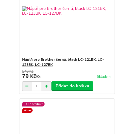
Náplň pro Brother černá, black LC-121BK, LC-
123BK, LC-127BK
149 Kč
79 Kč
Skladem
/
Ks
Přidat do košíku
TOP produkt
Akce