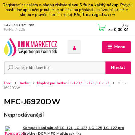
Registrací na našem e-shopu získáte
slevu 5 % na každý nákup
! Pro její
následné uplatnění je nutné se při nákupu přihlásit (na úvodní straně e-
shopu v pravém horním rohu).
Přejít na registraci ⇒
0
ks
+420 603 921 266
za
0,00 Kč
Po-Ne, 7-22h
Menu
Hledat
Úvod
Brother
Náplně pro Brother LC-123 / LC-125 / LC-127
MFC-
J6920DW
MFC-J6920DW
Nejprodávanější
Kompatibilní náplně LC-121, LC-123, LC-125, LC-127 pro
1.
Brother DCP, MFC Multipack 4ks