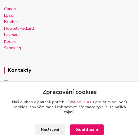
Canon
Epson
Brother
Hewlett Packard
Lexmark
Kodak
Samsung
Kontakty
Zpracování cookies
Josef Macek
+420 603 921 266
Náš e-shop a partneři potřebují Váš
souhlas
s použitím souborů
Po-Ne, 7-22h
cookies, aby Vám mohli zobrazovat informace týkající se Vašich
zájmů.
info@inkmarket.cz
Souhlasím
Nastavení