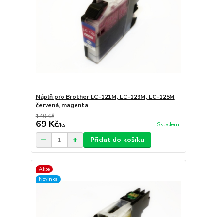
Náplň pro Brother LC-121M, LC-123M, LC-125M
červená, magenta
149 Kč
69 Kč
Skladem
/
Ks
Přidat do košíku
Akce
Novinka