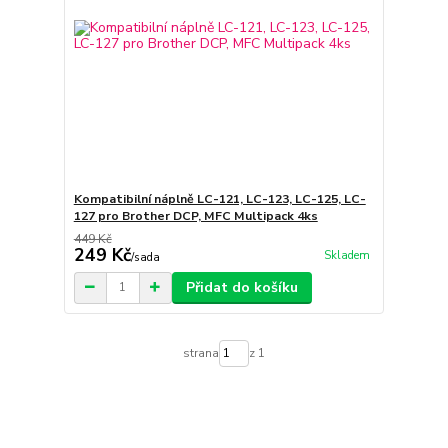
Kompatibilní náplně LC-121, LC-123, LC-125, LC-
127 pro Brother DCP, MFC Multipack 4ks
449 Kč
249 Kč
Skladem
/
sada
Přidat do košíku
strana
z 1