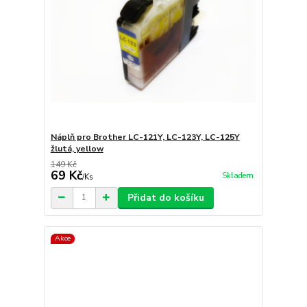
Náplň pro Brother LC-121Y, LC-123Y, LC-125Y
žlutá, yellow
149 Kč
69 Kč
Skladem
/
Ks
Přidat do košíku
Akce