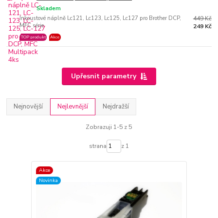
Skladem
Inkoustové náplně Lc121, Lc123, Lc125, Lc127 pro Brother DCP,
449 Kč
MFC série
249 Kč
TOP produkt
Akce
Upřesnit parametry
Nejnovější
Nejlevnější
Nejdražší
Zobrazuji 1-5 z 5
strana
z 1
Akce
Novinka