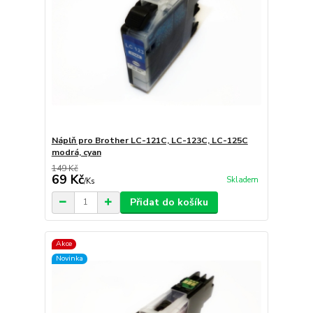
Náplň pro Brother LC-121C, LC-123C, LC-125C
modrá, cyan
149 Kč
69 Kč
Skladem
/
Ks
Přidat do košíku
Akce
Novinka