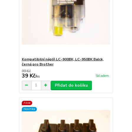
Kompatibilní náplň LC-900BK, LC-950BK Balck,
černá pro Brother
99 Kč
39 Kč
Skladem
/
ks
Přidat do košíku
Akce
Novinka