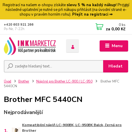
Registrací na našem e-shopu získáte
slevu 5 % na každý nákup
! Pro její
následné uplatnění je nutné se při nákupu přihlásit (na úvodní straně e-
shopu v pravém horním rohu).
Přejít na registraci ⇒
0
ks
+420 603 921 266
za
0,00 Kč
Po-Ne, 7-22h
Menu
Hledat
Úvod
Brother
Náplně pro Brother LC-900 / LC-950
Brother MFC
5440CN
Brother MFC 5440CN
Nejprodávanější
Kompatibilní náplň LC-900BK, LC-950BK Balck, černá pro
1.
Brother