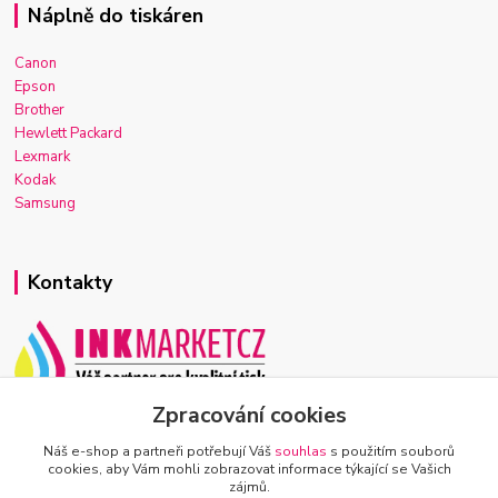
Náplně do tiskáren
Canon
Epson
Brother
Hewlett Packard
Lexmark
Kodak
Samsung
Kontakty
Zpracování cookies
Josef Macek
+420 603 921 266
Náš e-shop a partneři potřebují Váš
souhlas
s použitím souborů
Po-Ne, 7-22h
cookies, aby Vám mohli zobrazovat informace týkající se Vašich
zájmů.