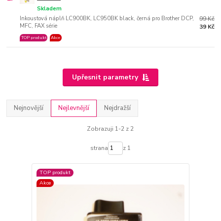
Skladem
Inkoustová náplň LC900BK, LC950BK black, černá pro Brother DCP,
99 Kč
MFC, FAX série
39 Kč
TOP produkt
Akce
Upřesnit parametry
Nejnovější
Nejlevnější
Nejdražší
Zobrazuji 1-2 z 2
strana
z 1
TOP produkt
Akce