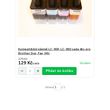
Kompatibilní náplně LC-900, LC-950 sada 4ks pro
Brother Dcp, Fax, Mfc
279 Kč
129 Kč
Skladem
/
sada
Přidat do košíku
strana
z 1