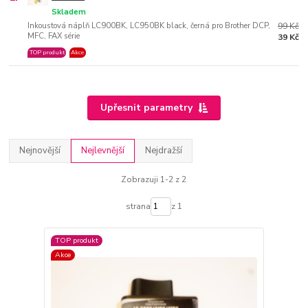
Skladem
Inkoustová náplň LC900BK, LC950BK black, černá pro Brother DCP,
99 Kč
MFC, FAX série
39 Kč
TOP produkt
Akce
Upřesnit parametry
Nejnovější
Nejlevnější
Nejdražší
Zobrazuji 1-2 z 2
strana
z 1
TOP produkt
Akce