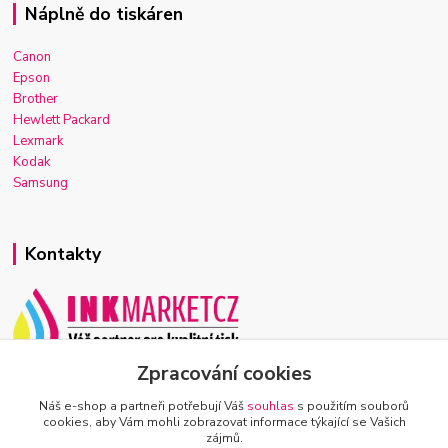
Náplně do tiskáren
Canon
Epson
Brother
Hewlett Packard
Lexmark
Kodak
Samsung
Kontakty
Zpracování cookies
Josef Macek
+420 603 921 266
Náš e-shop a partneři potřebují Váš
souhlas
s použitím souborů
Po-Ne, 7-22h
cookies, aby Vám mohli zobrazovat informace týkající se Vašich
zájmů.