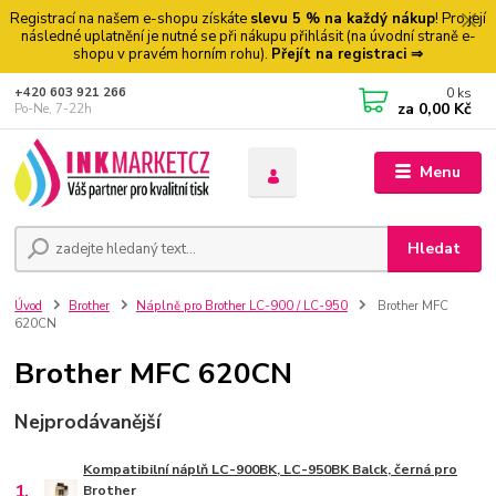
Registrací na našem e-shopu získáte
slevu 5 % na každý nákup
! Pro její
následné uplatnění je nutné se při nákupu přihlásit (na úvodní straně e-
shopu v pravém horním rohu).
Přejít na registraci ⇒
0
ks
+420 603 921 266
za
0,00 Kč
Po-Ne, 7-22h
Menu
Hledat
Úvod
Brother
Náplně pro Brother LC-900 / LC-950
Brother MFC
620CN
Brother MFC 620CN
Nejprodávanější
Kompatibilní náplň LC-900BK, LC-950BK Balck, černá pro
1.
Brother