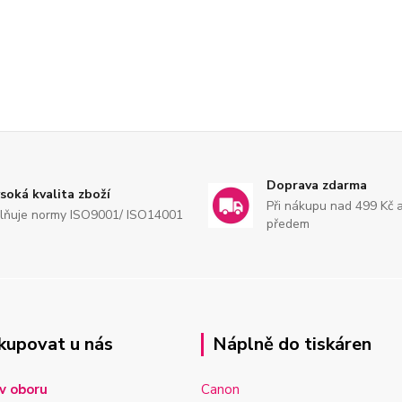
Doprava zdarma
soká kvalita zboží
Při nákupu nad 499 Kč 
lňuje normy ISO9001/ ISO14001
předem
kupovat u nás
Náplně do tiskáren
v oboru
Canon