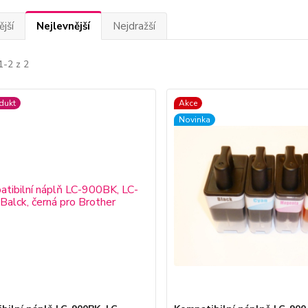
jší
Nejlevnější
Nejdražší
1-2 z 2
dukt
Akce
Novinka