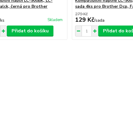
bilní náplň LC-900BK, LC-
Kompatibilní náplně LC-900
alck, černá pro Brother
sada 4ks pro Brother Dcp, F
279 Kč
129 Kč
Skladem
/
ks
/
sada
Přidat do košíku
Přidat do ko