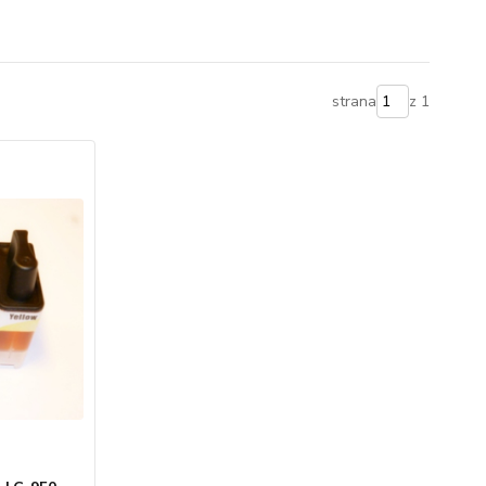
strana
z 1