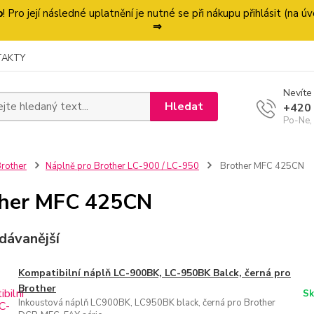
p
! Pro její následné uplatnění je nutné se při nákupu přihlásit (na
⇒
TAKTY
Nevíte 
Hledat
+420
Po-Ne,
rother
Náplně pro Brother LC-900 / LC-950
Brother MFC 425CN
ther MFC 425CN
dávanější
Kompatibilní náplň LC-900BK, LC-950BK Balck, černá pro
Brother
Sk
Inkoustová náplň LC900BK, LC950BK black, černá pro Brother