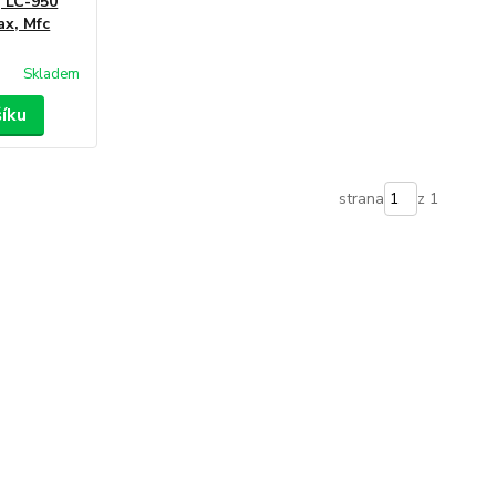
, LC-950
ax, Mfc
Skladem
šíku
strana
z 1