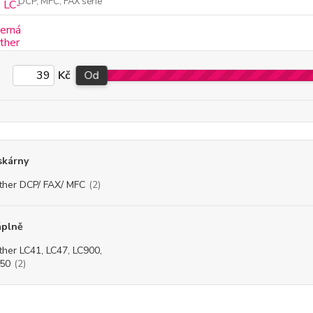
DCP, MFC, FAX série
Kč
Od
skárny
ther DCP/ FAX/ MFC
(2)
áplně
ther LC41, LC47, LC900,
50
(2)