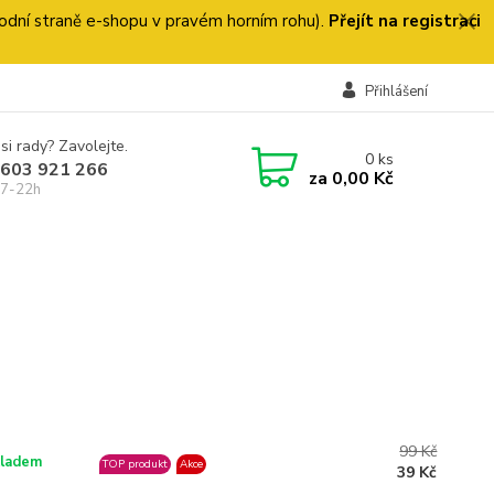
 úvodní straně e-shopu v pravém horním rohu).
Přejít na registraci
Přihlášení
si rady? Zavolejte.
0
ks
 603 921 266
za
0,00 Kč
 7-22h
99 Kč
ladem
TOP produkt
Akce
39 Kč