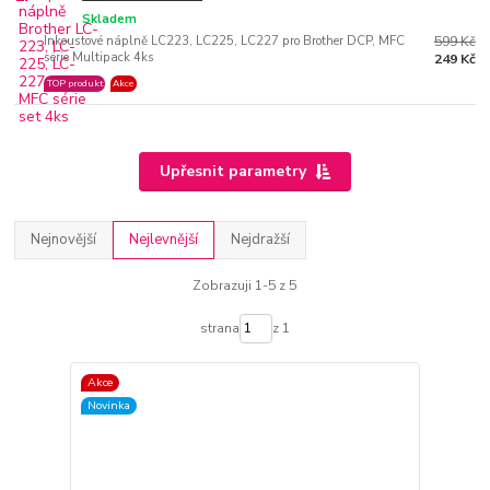
Skladem
Inkoustové náplně LC223, LC225, LC227 pro Brother DCP, MFC
599 Kč
série Multipack 4ks
249 Kč
TOP produkt
Akce
Upřesnit parametry
Nejnovější
Nejlevnější
Nejdražší
Zobrazuji 1-5 z 5
strana
z 1
Akce
Novinka