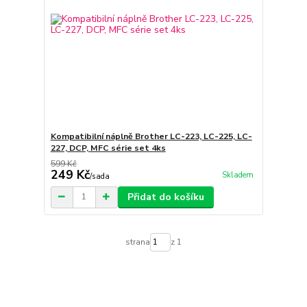
Kompatibilní náplně Brother LC-223, LC-225, LC-
227, DCP, MFC série set 4ks
599 Kč
249 Kč
Skladem
/
sada
Přidat do košíku
strana
z 1