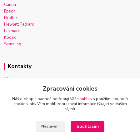
Canon
Epson
Brother
Hewlett Packard
Lexmark
Kodak
Samsung
Kontakty
Zpracování cookies
Josef Macek
+420 603 921 266
Náš e-shop a partneři potřebují Váš
souhlas
s použitím souborů
Po-Ne, 7-22h
cookies, aby Vám mohli zobrazovat informace týkající se Vašich
zájmů.
info@inkmarket.cz
Souhlasím
Nastavení