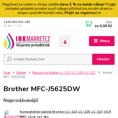
Registrací na našem e-shopu získáte
slevu 5 % na každý nákup
! Pro její
následné uplatnění je nutné se při nákupu přihlásit (na úvodní straně e-
shopu v pravém horním rohu).
Přejít na registraci ⇒
0
ks
+420 603 921 266
za
0,00 Kč
Po-Ne, 7-22h
Menu
Hledat
Úvod
Brother
Náplně pro Brother LC-223 / LC-225 / LC-227
Brother
MFC-J5625DW
Brother MFC-J5625DW
Nejprodávanější
Kompatibilní náplně Brother LC-223, LC-225, LC-227, DCP,
1.
MFC série set 4ks