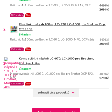
Skladem
Refill kit 4x100ml pro Brother LC-900, LC950, DCP, FAX, MFC.
449 Kč
269 Kč
TOP produkt
Akce
Plnící inkousty 4x100ml, LC-970, LC-1000 pro Brother Dcp,
2.
Mfc série
Skladem
Refill kit 4x100ml pro Brother LC-970, LC-1000, MFC, DCP série
449 Kč
269 Kč
TOP produkt
Akce
Kompatibilní náplně LC-970, LC-1000 pro Brother,
3.
Multipack 4ks
Skladem
Inkoustové náplně LC970, LC1000 set 4ks pro Brother DCP. FAX.
309 Kč
MFC
179 Kč
TOP produkt
Akce
zobrazit více produktů