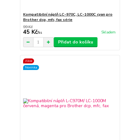
Kompatibilní náplň LC-970C, LC-1000C cyan pro
Brother dcp, mfc, fax série
99 Kč
45 Kč
Skladem
/
ks
Přidat do košíku
Akce
Novinka