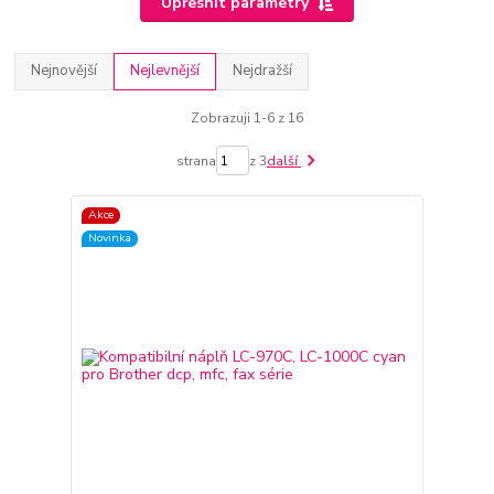
Upřesnit parametry
Nejnovější
Nejlevnější
Nejdražší
Zobrazuji 1-6 z 16
strana
z 3
další
Akce
Novinka