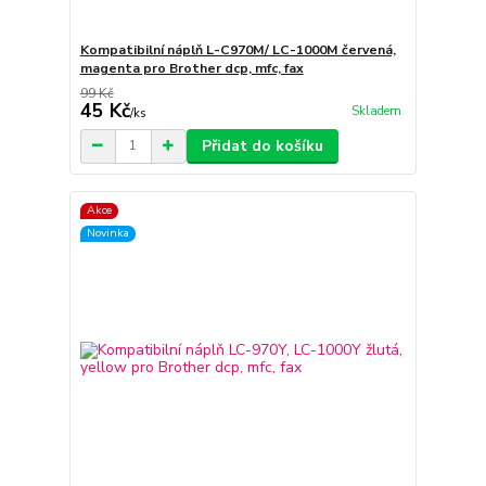
Kompatibilní náplň L-C970M/ LC-1000M červená,
magenta pro Brother dcp, mfc, fax
99 Kč
45 Kč
Skladem
/
ks
Přidat do košíku
Akce
Novinka