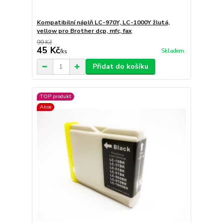
Kompatibilní náplň LC-970Y, LC-1000Y žlutá,
yellow pro Brother dcp, mfc, fax
99 Kč
45 Kč
Skladem
/
ks
Přidat do košíku
TOP produkt
Akce