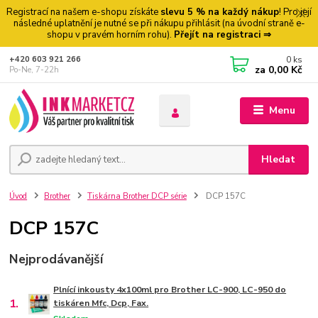
Registrací na našem e-shopu získáte
slevu 5 % na každý nákup
! Pro její
následné uplatnění je nutné se při nákupu přihlásit (na úvodní straně e-
shopu v pravém horním rohu).
Přejít na registraci ⇒
0
ks
+420 603 921 266
za
0,00 Kč
Po-Ne, 7-22h
Menu
Hledat
Úvod
Brother
Tiskárna Brother DCP série
DCP 157C
DCP 157C
Nejprodávanější
Plnící inkousty 4x100ml pro Brother LC-900, LC-950 do
1.
tiskáren Mfc, Dcp, Fax.