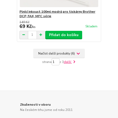
Plnící inkoust 100ml modrá pro tiskárny Brother
DCP, FAX, MFC série
149 Kč
69 Kč
Skladem
/
ks
Přidat do košíku
Načíst další produkty (6)
strana
z 3
další
Zkušenosti v oboru
Na českém trhu jsme od roku 2011