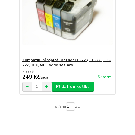
Kompatibilní náplně Brother LC-223, LC-225, LC-
227, DCP, MFC série set 4ks
599 Kč
249 Kč
Skladem
/
sada
Přidat do košíku
strana
z 1