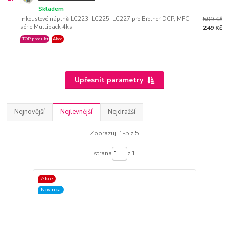
Skladem
Inkoustové náplně LC223, LC225, LC227 pro Brother DCP, MFC
599 Kč
série Multipack 4ks
249 Kč
TOP produkt
Akce
Upřesnit parametry
Nejnovější
Nejlevnější
Nejdražší
Zobrazuji 1-5 z 5
strana
z 1
Akce
Novinka