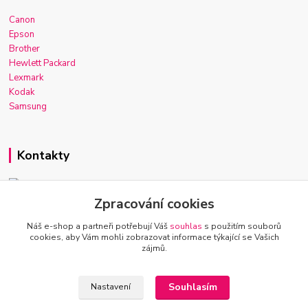
Canon
Epson
Brother
Hewlett Packard
Lexmark
Kodak
Samsung
Kontakty
Zpracování cookies
Josef Macek
+420 603 921 266
Náš e-shop a partneři potřebují Váš
souhlas
s použitím souborů
Po-Ne, 7-22h
cookies, aby Vám mohli zobrazovat informace týkající se Vašich
zájmů.
info@inkmarket.cz
Souhlasím
Nastavení