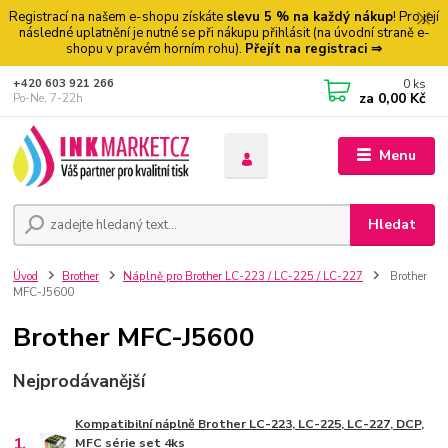
Registrací na našem e-shopu získáte
slevu 5 % na každý nákup
! Pro její
následné uplatnění je nutné se při nákupu přihlásit (na úvodní straně e-
shopu v pravém horním rohu).
Přejít na registraci ⇒
0
ks
+420 603 921 266
za
0,00 Kč
Po-Ne, 7-22h
Menu
Hledat
Úvod
Brother
Náplně pro Brother LC-223 / LC-225 / LC-227
Brother
MFC-J5600
Brother MFC-J5600
Nejprodávanější
Kompatibilní náplně Brother LC-223, LC-225, LC-227, DCP,
1.
MFC série set 4ks