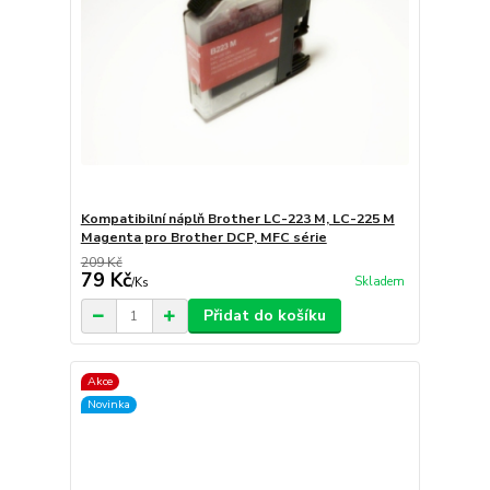
Kompatibilní náplň Brother LC-223 M, LC-225 M
Magenta pro Brother DCP, MFC série
209 Kč
79 Kč
Skladem
/
Ks
Přidat do košíku
Akce
Novinka