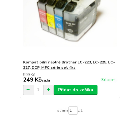
Kompatibilní náplně Brother LC-223, LC-225, LC-
227, DCP, MFC série set 4ks
599 Kč
249 Kč
Skladem
/
sada
Přidat do košíku
strana
z 1