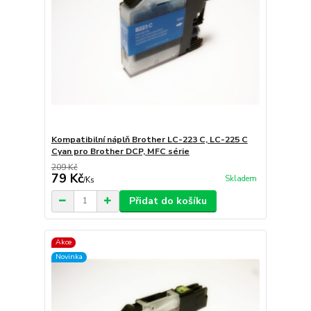
Kompatibilní náplň Brother LC-223 C, LC-225 C
Cyan pro Brother DCP, MFC série
209 Kč
79 Kč
Skladem
/
Ks
Přidat do košíku
Akce
Novinka