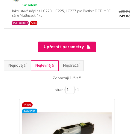
Skladem
Inkoustové náplně LC223, LC225, LC227 pro Brother DCP, MFC
599 Kč
série Multipack 4ks
249 Kč
TOP produkt
Akce
Upřesnit parametry
Nejnovější
Nejlevnější
Nejdražší
Zobrazuji 1-5 z 5
strana
z 1
Akce
Novinka