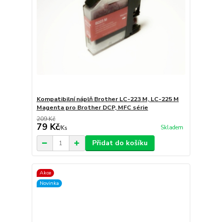
Kompatibilní náplň Brother LC-223 M, LC-225 M
Magenta pro Brother DCP, MFC série
209 Kč
79 Kč
Skladem
/
Ks
Přidat do košíku
Akce
Novinka