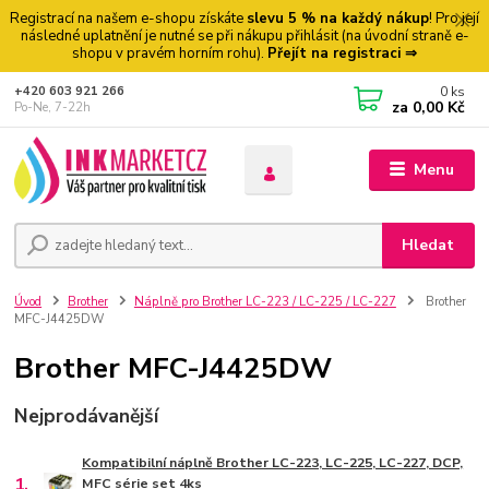
Registrací na našem e-shopu získáte
slevu 5 % na každý nákup
! Pro její
následné uplatnění je nutné se při nákupu přihlásit (na úvodní straně e-
shopu v pravém horním rohu).
Přejít na registraci ⇒
0
ks
+420 603 921 266
za
0,00 Kč
Po-Ne, 7-22h
Menu
Hledat
Úvod
Brother
Náplně pro Brother LC-223 / LC-225 / LC-227
Brother
MFC-J4425DW
Brother MFC-J4425DW
Nejprodávanější
Kompatibilní náplně Brother LC-223, LC-225, LC-227, DCP,
1.
MFC série set 4ks