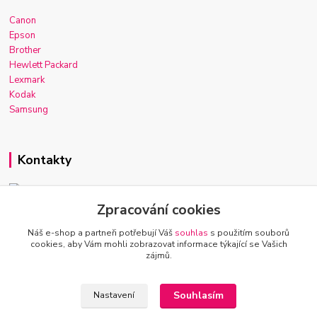
Canon
Epson
Brother
Hewlett Packard
Lexmark
Kodak
Samsung
Kontakty
Zpracování cookies
Josef Macek
+420 603 921 266
Náš e-shop a partneři potřebují Váš
souhlas
s použitím souborů
Po-Ne, 7-22h
cookies, aby Vám mohli zobrazovat informace týkající se Vašich
zájmů.
info@inkmarket.cz
Souhlasím
Nastavení