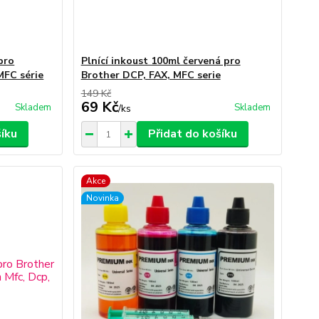
pro
Plnící inkoust 100ml červená pro
MFC série
Brother DCP, FAX, MFC serie
149 Kč
69 Kč
Skladem
Skladem
/
ks
šíku
Přidat do košíku
Akce
Novinka