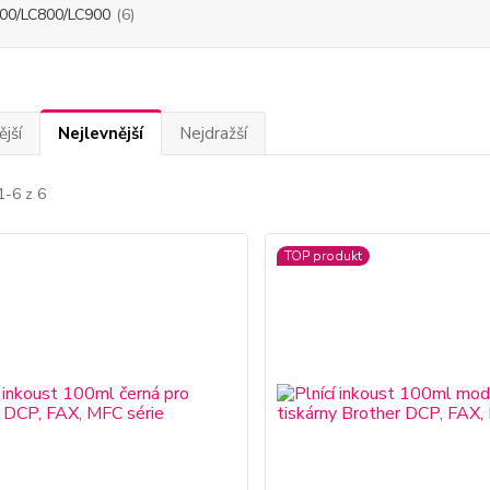
00/LC800/LC900
(6)
jší
Nejlevnější
Nejdražší
1-6 z 6
TOP produkt