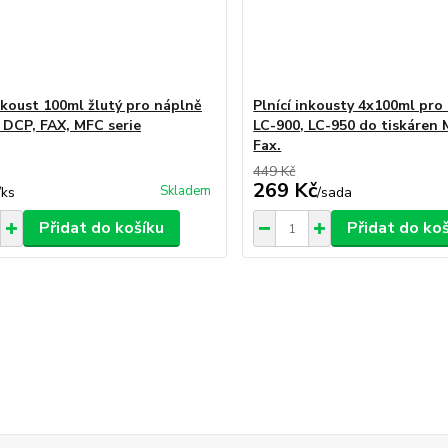
inkoust 100ml žlutý pro náplně
Plnící inkousty 4x100ml pro
 DCP, FAX, MFC serie
LC-900, LC-950 do tiskáren 
Fax.
449 Kč
269 Kč
Skladem
/
ks
/
sada
Přidat do košíku
Přidat do ko