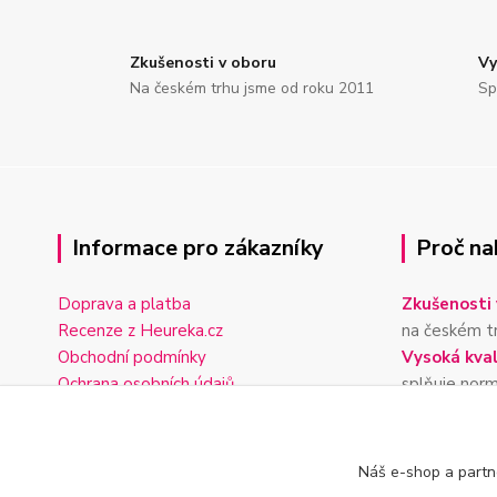
Zkušenosti v oboru
Vy
Na českém trhu jsme od roku 2011
Sp
Informace pro zákazníky
Proč na
Doprava a platba
Zkušenosti 
Recenze z Heureka.cz
na českém t
Obchodní podmínky
Vysoká kval
Ochrana osobních údajů
splňuje nor
Reklamační řád
Doprava z
Formulář pro vrácení zboží
nákup nad 4
Rychlé odes
Náš e-shop a partn
objednávky