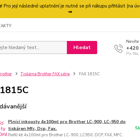
p
! Pro její následné uplatnění je nutné se při nákupu přihlásit (na
⇒
TAKTY
Nevíte 
Hledat
+420
Po-Ne,
rother
Tiskárna Brother FAX série
FAX 1815C
 1815C
dávanější
Plnící inkousty 4x100ml pro Brother LC-900, LC-950 do
Sk
tiskáren Mfc, Dcp, Fax.
Refill kit 4x100ml pro Brother LC-900, LC950, DCP, FAX, MFC.