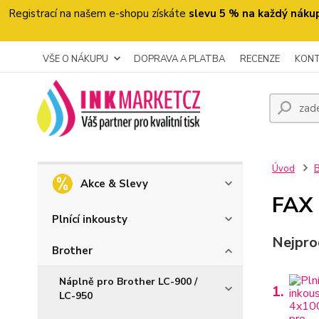
Registrací na našem e-shopu získáte
slevu 5 % na každý náku
VŠE O NÁKUPU
DOPRAVA A PLATBA
RECENZE
KON
Úvod
B
Akce & Slevy
FAX
Plnící inkousty
Nejpro
Brother
Náplně pro Brother LC-900 /
1.
LC-950