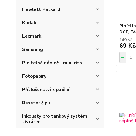
Hewlett Packard
Kodak
Plnící 
DCP, FA
Lexmark
149 Kč
69 Kč
Samsung
Plnitelné náplně - mini ciss
Fotopapíry
Příslušenství k plnění
Reseter čipu
Inkousty pro tankový systém
tiskáren