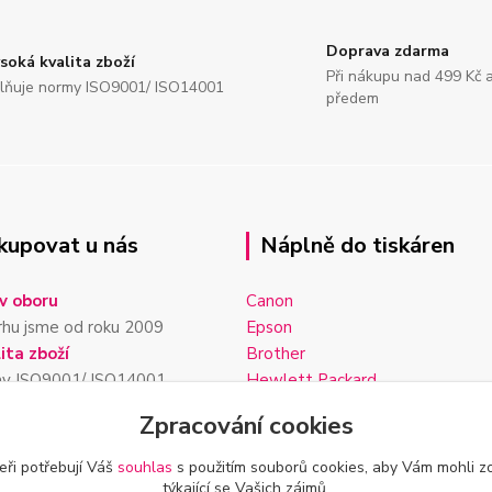
Doprava zdarma
soká kvalita zboží
Při nákupu nad 499 Kč 
lňuje normy ISO9001/ ISO14001
předem
kupovat u nás
Náplně do tiskáren
v oboru
Canon
rhu jsme od roku 2009
Epson
ita zboží
Brother
my ISO9001/ ISO14001
Hewlett Packard
darma
Lexmark
Zpracování cookies
99 Kč a platba předem
Kodak
lání
Samsung
eři potřebují Váš
souhlas
s použitím souborů cookies, aby Vám mohli z
 expedujeme do 24h
týkající se Vašich zájmů.