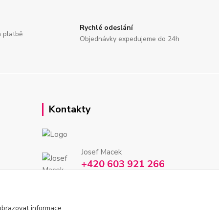
Rychlé odeslání
a platbě
Objednávky expedujeme do 24h
Kontakty
Josef Macek
+420 603 921 266
Po-Ne, 7-22h
info@inkmarket.cz
obrazovat informace