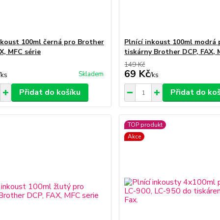
inkoust 100ml černá pro Brother
Plnící inkoust 100ml modrá 
X, MFC série
tiskárny Brother DCP, FAX, 
149 Kč
69 Kč
Skladem
/
ks
/
ks
Přidat do košíku
Přidat do ko
TOP produkt
Akce