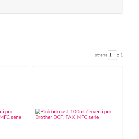
strana
z 1