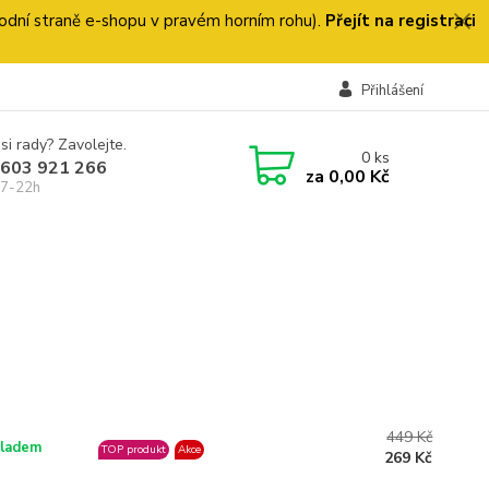
 úvodní straně e-shopu v pravém horním rohu).
Přejít na registraci
Přihlášení
si rady? Zavolejte.
0
ks
 603 921 266
za
0,00 Kč
 7-22h
449 Kč
ladem
TOP produkt
Akce
269 Kč