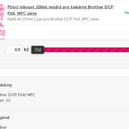
Plnící inkoust 100ml modrá pro tiskárny Brother DCP,
Sk
FAX, MFC série
Refill kit 100ml Cyan pro Brother DCP, FAX, MFC série
Kč
Od
skárny
ther DCP/ FAX/ MFC
ies
(6)
áplně
ther