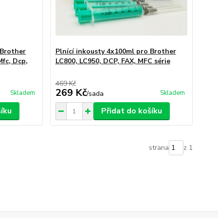
 Brother
Plnící inkousty 4x100ml pro Brother
Mfc, Dcp,
LC800, LC950, DCP, FAX, MFC série
469 Kč
269 Kč
Skladem
Skladem
/
sada
šíku
Přidat do košíku
strana
z 1