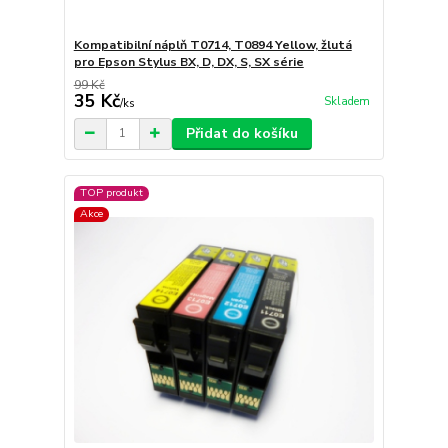
Kompatibilní náplň T0714, T0894 Yellow, žlutá
pro Epson Stylus BX, D, DX, S, SX série
99 Kč
35 Kč
Skladem
/
ks
Přidat do košíku
TOP produkt
Akce