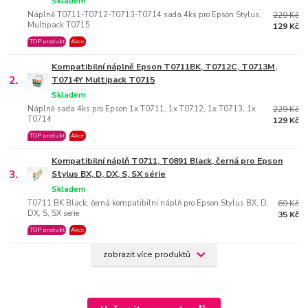
Skladem
Náplně T0711-T0712-T0713-T0714 sada 4ks pro Epson Stylus,
229 Kč
Multipack T0715
129 Kč
TOP produkt
Akce
Kompatibilní náplně Epson T0711BK, T0712C, T0713M,
2.
T0714Y Multipack T0715
Skladem
Náplně sada 4ks pro Epson 1x T0711, 1x T0712, 1x T0713, 1x
229 Kč
T0714
129 Kč
TOP produkt
Akce
Kompatibilní náplň T0711, T0891 Black, černá pro Epson
3.
Stylus BX, D, DX, S, SX série
Skladem
T0711 BK Black, černá kompatibilní náplň pro Epson Stylus BX, D,
69 Kč
DX, S, SX serie
35 Kč
TOP produkt
Akce
zobrazit více produktů