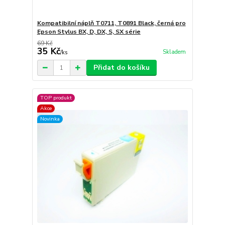
Kompatibilní náplň T0711, T0891 Black, černá pro
Epson Stylus BX, D, DX, S, SX série
69 Kč
35 Kč
Skladem
/
ks
Přidat do košíku
TOP produkt
Akce
Novinka