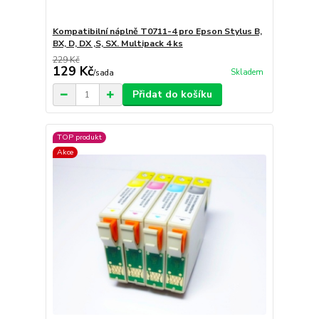
Kompatibilní náplně T0711-4 pro Epson Stylus B,
BX, D, DX ,S, SX. Multipack 4 ks
229 Kč
129 Kč
Skladem
/
sada
Přidat do košíku
TOP produkt
Akce