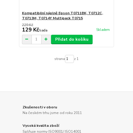
Kompatibilní náplně Epson T0711BK, T0712C,
T0713M, T0714Y Multipack T0715
229 Kč
129 Kč
Skladem
/
sada
Přidat do košíku
strana
z 1
Zkušenosti v oboru
Na českém trhu jsme od roku 2011
Vysoká kvalita zboží
Splňuje normy ISO9001/ ISO14001