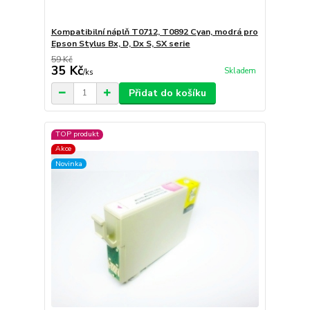
Kompatibilní náplň T0712, T0892 Cyan, modrá pro
Epson Stylus Bx, D, Dx S, SX serie
59 Kč
35 Kč
Skladem
/
ks
Přidat do košíku
TOP produkt
Akce
Novinka