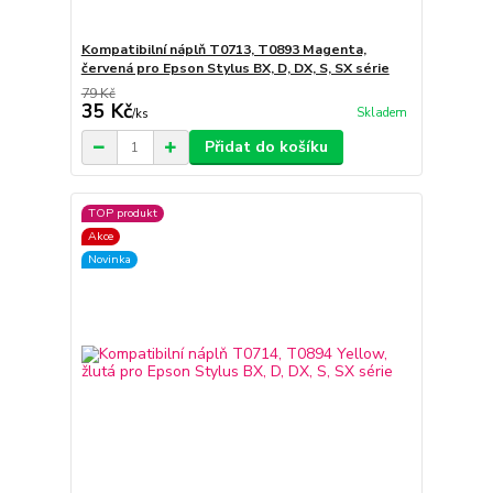
Kompatibilní náplň T0713, T0893 Magenta,
červená pro Epson Stylus BX, D, DX, S, SX série
79 Kč
35 Kč
Skladem
/
ks
Přidat do košíku
TOP produkt
Akce
Novinka