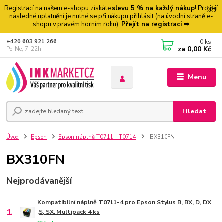
Registrací na našem e-shopu získáte
slevu 5 % na každý nákup
! Pro její
následné uplatnění je nutné se při nákupu přihlásit (na úvodní straně e-
shopu v pravém horním rohu).
Přejít na registraci ⇒
0
ks
+420 603 921 266
za
0,00 Kč
Po-Ne, 7-22h
Menu
Hledat
Úvod
Epson
Epson náplně T0711 - T0714
BX310FN
BX310FN
Nejprodávanější
Kompatibilní náplně T0711-4 pro Epson Stylus B, BX, D, DX
1.
,S, SX. Multipack 4 ks